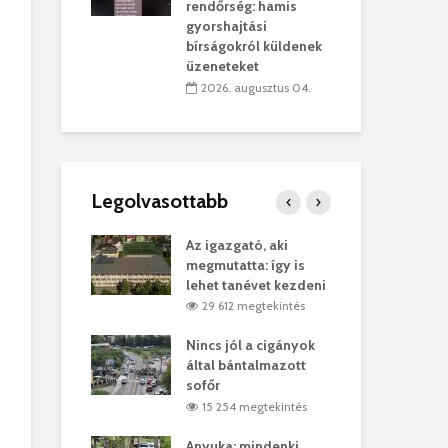
sítik tovább a
kor
rendőrség: hamis
sárhelyi
mar
gyorshajtási
ret
rep
bírságokról küldenek
üzeneteket
úlius 30.
2
2026. augusztus 04.
Legolvasottabb
ges Korda
Az igazgató, aki
Fer
Balázs Klári
megmutatta: így is
Gyö
lehet tanévet kezdeni
kon
megtekintés
29 612 megtekintés
7
vel
Nincs jól a cigányok
Kön
ött Bölöni
által bántalmazott
küs
sofőr
Lás
megtekintés
15 254 megtekintés
7
 a vonat egy
Anyuka: mindenki
Elg