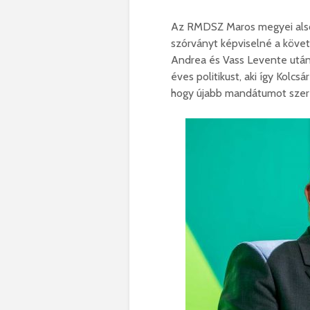
Az RMDSZ Maros megyei alsóhá
szórványt képviselné a köve
Andrea és Vass Levente után
éves politikust, aki így Kolcs
hogy újabb mandátumot szere