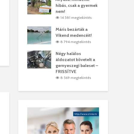
hibás, csak a gyermek
35 
árhelyi férfit
nem!
mar
megtekintés
14 581 megtekintés
6
lták László
Máris bezárták a
Meg
Víkend medencéit!
Abi
megtekintés
8 794 megtekintés
6
ddig elszáll a
Négy halálos
Fél
áldozatot követelt a
Wiz
gernyeszegi baleset –
megtekintés
5
FRISSÍTVE
8 569 megtekintés