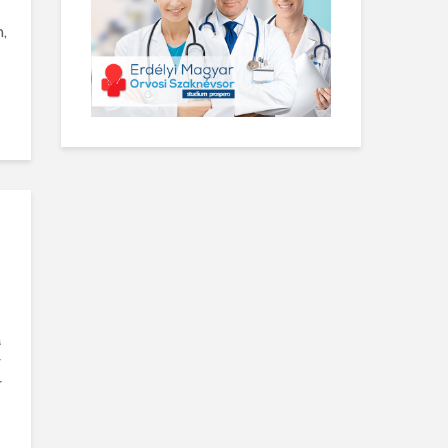
,
a
v
r