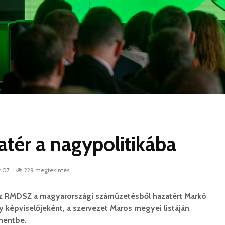
atér a nagypolitikába
 07.
229 megtekintés
 az RMDSZ a magyarországi száműzetésből hazatért Markó
ány képviselőjeként, a szervezet Maros megyei listáján
amentbe.