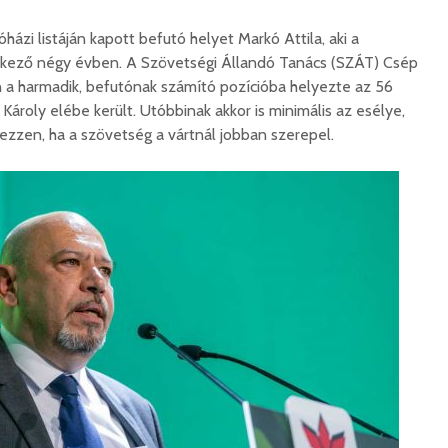
zi listáján kapott befutó helyet Markó Attila, aki a
tkező négy évben. A Szövetségi Állandó Tanács (SZÁT) Csép
 a harmadik, befutónak számító pozícióba helyezte az 56
ár Károly elébe került. Utóbbinak akkor is minimális az esélye,
zzen, ha a szövetség a vártnál jobban szerepel.