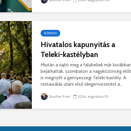
KÖRNYÉK
Hivatalos kapunyitás a
Teleki-kastélyban
Miután a sajtó meg a falubeliek már korábba
bejárhatták, szombaton a nagyközönség előt
is megnyílt a gernyeszegi Teleki-kastély. A
restaurálás utáni első idegenvezetést a...
Szucher Ervin
2026. augusztus 01.