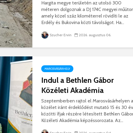
Hargita megye területén az utolsó 300
méteren dolgoznak a DJ 174C megyei műúton
amely közel száz kilométerrel rövidíti le az
Erdély és Bukovina közti távolságot. Ha...
Szucher Ervin
2026. augusztus 06.
MAROSVÁSÁRHELY
Indul a Bethlen Gábor
Közéleti Akadémia
Szeptemberben rajtol el Marosvásárhelyen 
közélet iránt érdeklődést mutató 15 és 30 é
közötti ífjak részére létesített Bethlen Gábo
Közéleti Akadémia képzéssorozata. Az...
Szucher Ervin
2026. augusztus 04.