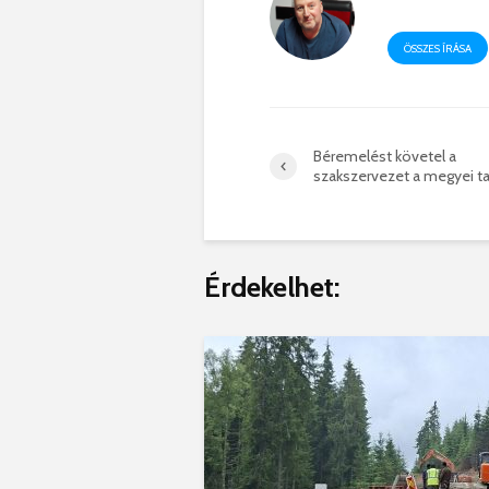
ÖSSZES ÍRÁSA
Béremelést követel a
szakszervezet a megyei t
Érdekelhet: