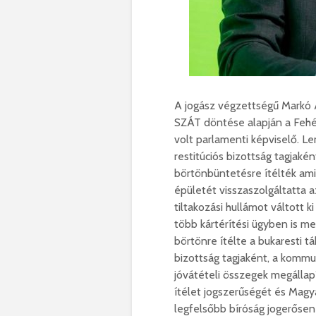
A jogász végzettségű Markó At
SZÁT döntése alapján a Fehé
volt parlamenti képviselő.
restitúciós bizottság tagjaké
börtönbüntetésre ítélték ami
épületét visszaszolgáltatta 
tiltakozási hullámot váltott
több kártérítési ügyben is m
börtönre ítélte a bukaresti t
bizottság tagjaként, a kommun
jóvátételi összegek megállapí
ítélet jogszerűségét és Magy
legfelsőbb bíróság jogerősen 