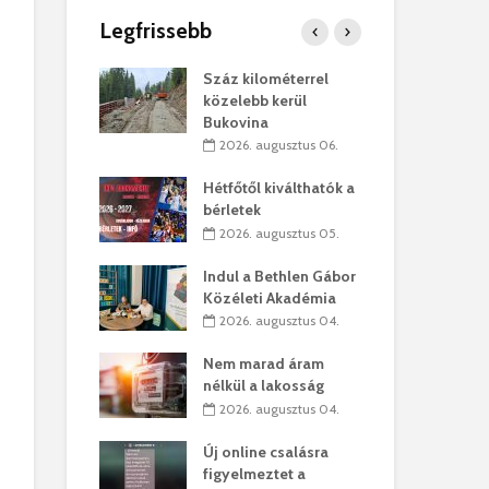
Legfrissebb
os kapunyitás
Száz kilométerrel
Hiv
-kastélyban
közelebb kerül
a T
Bukovina
augusztus 01.
2
2026. augusztus 06.
kó – Büllögi
Eur
atása
Hétfőtől kiválthatók a
úr 
bérletek
augusztus 01.
2
2026. augusztus 05.
feltámadást!
Bol
Indul a Bethlen Gábor
augusztus 01.
2
Közéleti Akadémia
2026. augusztus 04.
ervezetek:
Civ
t okok állnak
öss
Nem marad áram
laelhagyás
az 
nélkül a lakosság
ben
hát
2026. augusztus 04.
lius 31.
2
Új online csalásra
ó lejből
1,7
figyelmeztet a