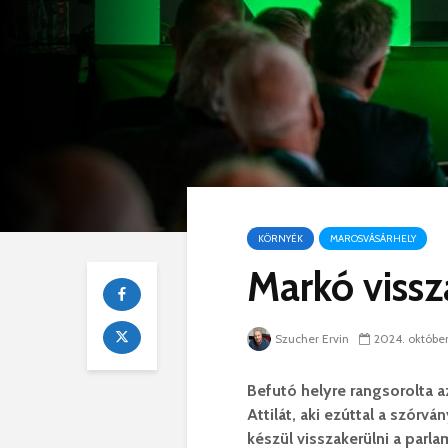
KÖRNYÉK
MAROSVÁSÁRHELY
Markó vissz
Szucher Ervin
2024. október
Befutó helyre rangsorolta
Attilát, aki ezúttal a szórv
készül visszakerülni a parl