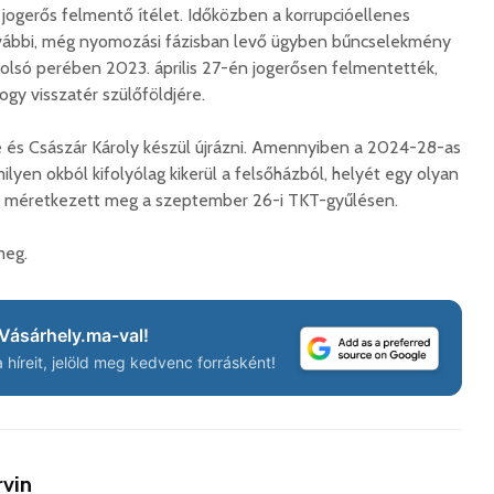
korszerű
rendőrség: hamis
 jogerős felmentő ítélet. Időközben a korrupcióellenes
marosvá
gyorshajtási
ábbi, még nyomozási fázisban levő ügyben bűncselekmény
repülőte
bírságokról küldenek
tolsó perében 2023. április 27-én jogerősen felmentették,
üzeneteket
2026. j
gy visszatér szülőföldjére.
2026. augusztus 04.
és Császár Károly készül újrázni. Amennyiben a 2024-28-as
milyen okból kifolyólag kikerül a felsőházból, helyét egy olyan
 nem méretkezett meg a szeptember 26-i TKT-gyűlésen.
meg.
Az igazgató, aki
Fergete
megmutatta: így is
György–
lehet tanévet kezdeni
koncert
Vásárhely.ma-val!
29 612 megtekintés
7 810 
híreit, jelöld meg kedvenc forrásként!
Nincs jól a cigányok
Könnyei
által bántalmazott
küszköd
sofőr
László
15 254 megtekintés
7 704 
rvin
Anyuka: mindenki
Elgázolt