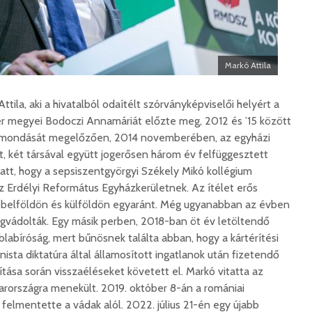
Száz kilométerrel
Hivatal
közelebb kerül
a Teleki
Markó Attila
Bukovina
2026. 
2026. augusztus 06.
tila, aki a hivatalból odaítélt szórványképviselői helyért a
Európán
Hétfőtől kiválthatók a
úr látog
r megyei Bodoczi Annamáriát előzte meg, 2012 és ’15 között
bérletek
2026. 
 Lemondását megelőzően, 2014 novemberében, az egyházi
2026. augusztus 05.
nt, két társával együtt jogerősen három év felfüggesztett
Boldog 
att, hogy a sepsiszentgyörgyi Székely Mikó kollégium
Indul a Bethlen Gábor
2026. 
az Erdélyi Református Egyházkerületnek. Az ítélet erős
Közéleti Akadémia
 ki belföldön és külföldön egyaránt. Még ugyanabban az évben
2026. augusztus 04.
Civil sz
egvádolták. Egy másik perben, 2018-ban öt év letöltendő
összetet
Nem marad áram
áblabíróság, mert bűnösnek találta abban, hogy a kártérítési
az isko
nélkül a lakosság
ista diktatúra által államosított ingatlanok után fizetendő
hátteré
2026. augusztus 04.
tása során visszaéléseket követett el. Markó vitatta az
2026. jú
arországra menekült. 2019. október 8-án a romániai
Új online csalásra
1,7 milli
figyelmeztet a
felmentette a vádak alól. 2022. július 21-én egy újabb