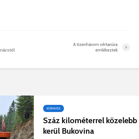
hibás, csak a gyermek
35 éves
nem!
marosvás
14 581 megtekintés
6 344 
Máris bezárták a
Megtalá
Víkend medencéit!
Abigélt
8 794 megtekintés
6 071 
A tizenhárom vértanúra
anácstól
emlékeztek
Négy halálos
Félig-me
áldozatot követelt a
Wizz Air
gernyeszegi baleset –
5 729 
FRISSÍTVE
8 569 megtekintés
KÖRNYÉK
Száz kilométerrel közelebb
kerül Bukovina