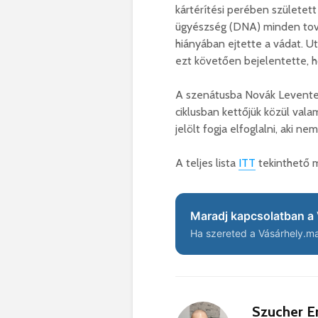
kártérítési perében született
ügyészség (DNA) minden tov
hiányában ejtette a vádat. U
ezt követően bejelentette, ho
A szenátusba Novák Levente 
ciklusban kettőjük közül vala
jelölt fogja elfoglalni, aki
A teljes lista
ITT
tekinthető 
Maradj kapcsolatban a 
Ha szereted a Vásárhely.ma 
Szucher E