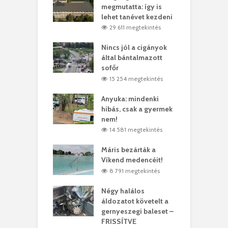
y–Balázs Klári
megmutatta: így is
G
rt
lehet tanévet kezdeni
k
8 megtekintés
29 611 megtekintés
eivel
Nincs jól a cigányok
K
ödött Bölöni
által bántalmazott
k
ó
sofőr
L
4 megtekintés
15 254 megtekintés
lt a vonat egy
Anyuka: mindenki
E
es
hibás, csak a gyermek
3
ásárhelyi férfit
nem!
m
4 megtekintés
14 581 megtekintés
lálták László
Máris bezárták a
M
t
Víkend medencéit!
A
0 megtekintés
8 791 megtekintés
meddig elszáll a
Négy halálos
F
ir
áldozatot követelt a
W
gernyeszegi baleset –
9 megtekintés
FRISSÍTVE