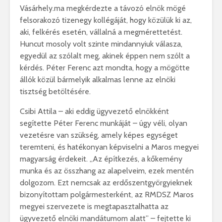
Vásárhely.ma megkérdezte a távozó elnök mögé
felsorakozó tizenegy kollégáját, hogy közülük ki az,
aki, felkérés esetén, vállalná a megmérettetést.
Huncut mosoly volt szinte mindannyiuk válasza,
egyedül az szólalt meg, akinek éppen nem szólt a
kérdés. Péter Ferenc azt mondta, hogy a mögötte
állók közül bármelyik alkalmas lenne az elnöki
tisztség betöltésére.
Csibi Attila – aki eddig ügyvezető elnökként
segítette Péter Ferenc munkáját – úgy véli, olyan
vezetésre van szükség, amely képes egységet
teremteni, és hatékonyan képviselni a Maros megyei
magyarság érdekeit. „Az építkezés, a kőkemény
munka és az összhang az alapelveim, ezek mentén
dolgozom. Ezt nemcsak az erdőszentgyörgyieknek
bizonyítottam polgármesterként, az RMDSZ Maros
megyei szervezete is megtapasztalhatta az
ügyvezető elnöki mandátumom alatt” – fejtette ki