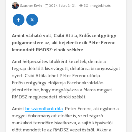
Szucher Ervin
2024. február 01.
301 megtekintés
Amint várható volt, Csibi Attila, Erdőszentgyörgy
polgármestere az, aki bejelentkezik Péter Ferenc
lemondott RMDSZ-elnök székére.
Amit hétpecsétes titokként kezeltek, de már a
tegnap délelőtt kiszivárgott, délutánra bizonyosságot
nyert: Csibi Attila lehet Péter Ferenc utódja.
Erdőszentgyörgy elöljárója Facebook-oldalán
jelentette be, hogy megpályázza a Maros megyei
RMDSZ megüresedett elnöki székét.
Amint
beszámoltunk róla
, Péter Ferenc, aki egyben a
megyei önkormányzat elnöke is, szerteágazó
munkaköri teendőire hivatkozva, a sajtó képviselői
előtt mondott le az RMDSZ vezetéséről. Akkor a