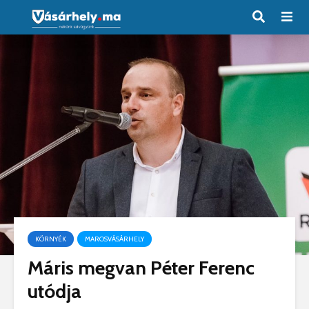
KÖRNYÉK
MAROSVÁSÁRHELY
Máris megvan Péter Ferenc
utódja