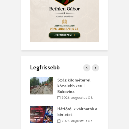
Legfrissebb
los kapunyitás
Száz kilométerrel
H
ki-kastélyban
közelebb kerül
a
Bukovina
. augusztus 01.
2026. augusztus 06.
ánkó – Büllögi
E
ogatása
Hétfőtől kiválthatók a
ú
bérletek
. augusztus 01.
2026. augusztus 05.
g feltámadást!
B