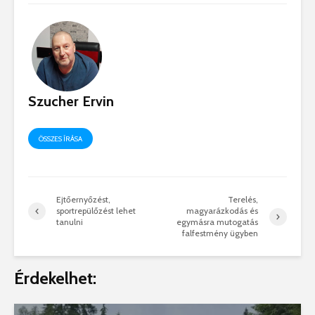
Szucher Ervin
ÖSSZES ÍRÁSA
Ejtőernyőzést,
Terelés,
sportrepülőzést lehet
magyarázkodás és
tanulni
egymásra mutogatás
falfestmény ügyben
Érdekelhet: