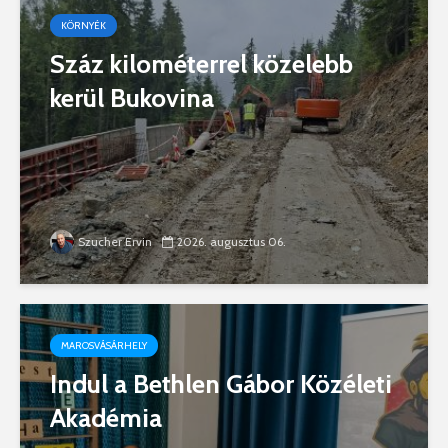
KÖRNYÉK
Száz kilométerrel közelebb
kerül Bukovina
Szucher Ervin
2026. augusztus 06.
MAROSVÁSÁRHELY
Indul a Bethlen Gábor Közéleti
Akadémia