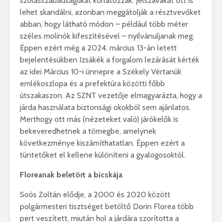
szólásszabadságukat korlátozzák. Jelszavakat ott is
lehet skandálni, azonban meggátolják a résztvevőket
abban, hogy látható módon – például több méter
széles molinók kifeszítésével – nyilvánuljanak meg.
Éppen ezért még a 2024. március 13-án letett
bejelentésükben Izsákék a forgalom lezárását kérték
az idei Március 10-i ünnepre a Székely Vértanúk
emlékoszlopa és a prefektúra közötti főbb
útszakaszon. Az SZNT vezetője elmagyarázta, hogy a
járda használata biztonsági okokból sem ajánlatos.
Merthogy ott más (nézeteket való) járókelők is
bekeveredhetnek a tömegbe, amelynek
következménye kiszámíthatatlan. Éppen ezért a
tüntetőket el kellene különíteni a gyalogosoktól.
Floreanak beletört a bicskája
Soós Zoltán elődje, a 2000 és 2020 között
polgármesteri tisztséget betöltő Dorin Florea több
pert veszített, miután hol a járdára szorította a