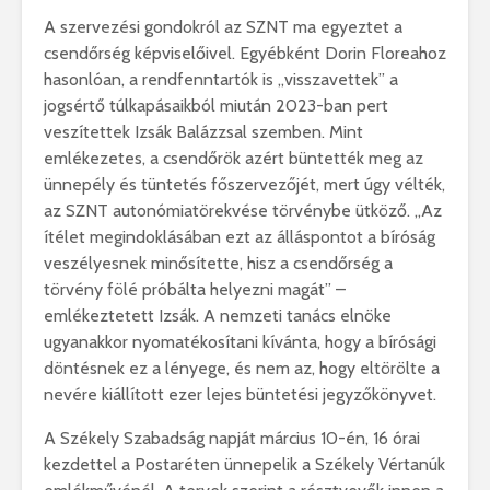
A szervezési gondokról az SZNT ma egyeztet a
csendőrség képviselőivel. Egyébként Dorin Floreahoz
hasonlóan, a rendfenntartók is „visszavettek” a
jogsértő túlkapásaikból miután 2023-ban pert
veszítettek Izsák Balázzsal szemben. Mint
emlékezetes, a csendőrök azért büntették meg az
ünnepély és tüntetés főszervezőjét, mert úgy vélték,
az SZNT autonómiatörekvése törvénybe ütköző. „Az
ítélet megindoklásában ezt az álláspontot a bíróság
veszélyesnek minősítette, hisz a csendőrség a
törvény fölé próbálta helyezni magát” –
emlékeztetett Izsák. A nemzeti tanács elnöke
ugyanakkor nyomatékosítani kívánta, hogy a bírósági
döntésnek ez a lényege, és nem az, hogy eltörölte a
nevére kiállított ezer lejes büntetési jegyzőkönyvet.
A Székely Szabadság napját március 10-én, 16 órai
kezdettel a Postaréten ünnepelik a Székely Vértanúk