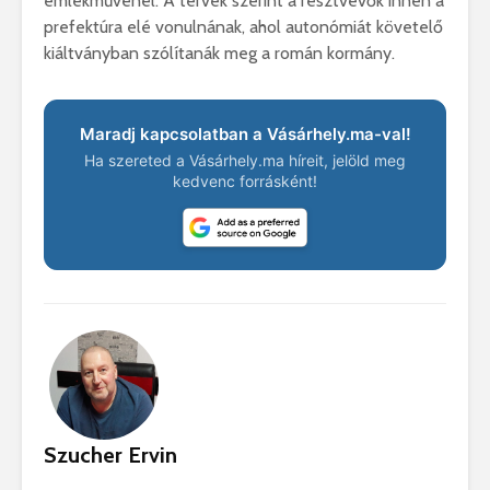
emlékművénél. A tervek szerint a résztvevők innen a
prefektúra elé vonulnának, ahol autonómiát követelő
kiáltványban szólítanák meg a román kormány.
Maradj kapcsolatban a Vásárhely.ma-val!
Ha szereted a Vásárhely.ma híreit, jelöld meg
kedvenc forrásként!
Szucher Ervin