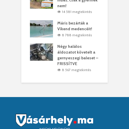
ásárhelyi férfit
nem!
m
3 megtekintés
14 581 megtekintés
lálták László
Máris bezárták a
M
t
Víkend medencéit!
A
0 megtekintés
8 788 megtekintés
meddig elszáll a
Négy halálos
F
ir
áldozatot követelt a
W
gernyeszegi baleset –
7 megtekintés
FRISSÍTVE
8 567 megtekintés