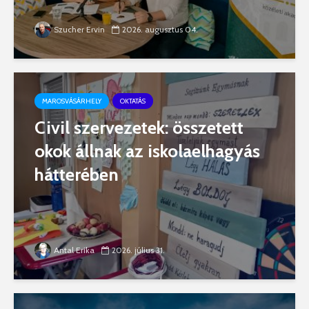
Szucher Ervin
2026. augusztus 04.
MAROSVÁSÁRHELY
OKTATÁS
Civil szervezetek: összetett
okok állnak az iskolaelhagyás
hátterében
Antal Erika
2026. július 31.