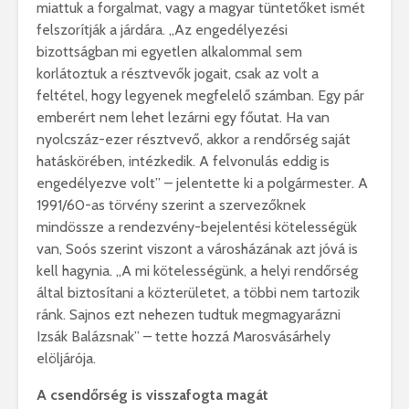
miattuk a forgalmat, vagy a magyar tüntetőket ismét
felszorítják a járdára. „Az engedélyezési
bizottságban mi egyetlen alkalommal sem
korlátoztuk a résztvevők jogait, csak az volt a
feltétel, hogy legyenek megfelelő számban. Egy pár
emberért nem lehet lezárni egy főutat. Ha van
nyolcszáz-ezer résztvevő, akkor a rendőrség saját
hatáskörében, intézkedik. A felvonulás eddig is
engedélyezve volt” – jelentette ki a polgármester. A
1991/60-as törvény szerint a szervezőknek
mindössze a rendezvény-bejelentési kötelességük
van, Soós szerint viszont a városházának azt jóvá is
kell hagynia. „A mi kötelességünk, a helyi rendőrség
által biztosítani a közterületet, a többi nem tartozik
ránk. Sajnos ezt nehezen tudtuk megmagyarázni
Izsák Balázsnak” – tette hozzá Marosvásárhely
elöljárója.
A csendőrség is visszafogta magát