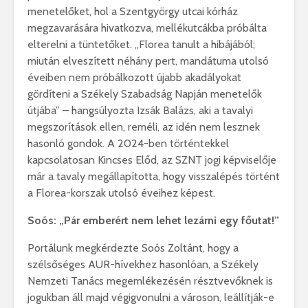
menetelőket, hol a Szentgyörgy utcai kórház
megzavarására hivatkozva, mellékutcákba próbálta
elterelni a tüntetőket. „Florea tanult a hibájából;
miután elveszített néhány pert, mandátuma utolsó
éveiben nem próbálkozott újabb akadályokat
gördíteni a Székely Szabadság Napján menetelők
útjába” – hangsúlyozta Izsák Balázs, aki a tavalyi
megszorítások ellen, reméli, az idén nem lesznek
hasonló gondok. A 2024-ben történtekkel
kapcsolatosan Kincses Előd, az SZNT jogi képviselője
már a tavaly megállapította, hogy visszalépés történt
a Florea-korszak utolsó éveihez képest.
Soós: „Pár emberért nem lehet lezárni egy főutat!”
Portálunk megkérdezte Soós Zoltánt, hogy a
szélsőséges AUR-hívekhez hasonlóan, a Székely
Nemzeti Tanács megemlékezésén résztvevőknek is
jogukban áll majd végigvonulni a városon, leállítják-e