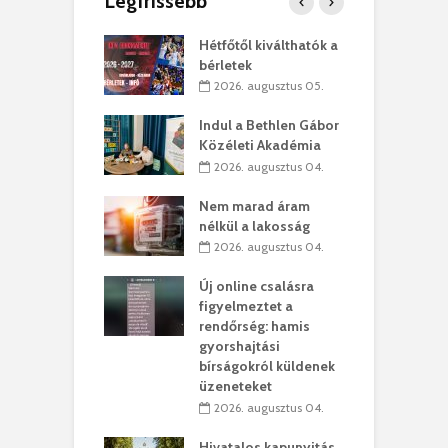
Legfrissebb
ánkó – Büllögi
Hétfőtől kiválthatók a
E
ogatása
bérletek
ú
. augusztus 01.
2026. augusztus 05.
g feltámadást!
Indul a Bethlen Gábor
B
Közéleti Akadémia
. augusztus 01.
2026. augusztus 04.
szervezetek:
C
Nem marad áram
ett okok állnak
ö
nélkül a lakosság
kolaelhagyás
a
2026. augusztus 04.
rében
h
Új online csalásra
 július 31.
figyelmeztet a
lió lejből
1
rendőrség: hamis
rűsítik tovább a
k
gyorshajtási
vásárhelyi
m
bírságokról küldenek
teret
r
üzeneteket
 július 30.
2026. augusztus 04.
sról múzeumba
P
Hivatalos kapunyitás