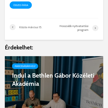
ÖSSZES ÍRÁSA
Hosszabb nyitvatartási
Közös március 15.
program
Érdekelhet:
MAROSVÁSÁRHELY
Indul a Bethlen Gábor Közéleti
Akadémia