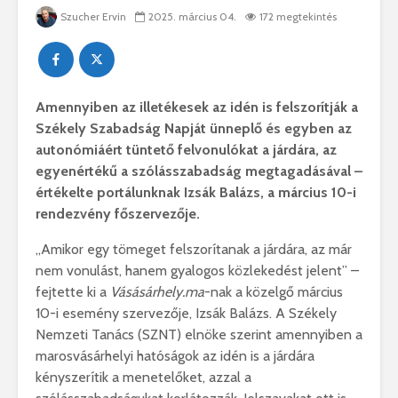
Szucher Ervin
2025. március 04.
172 megtekintés
Amennyiben az illetékesek az idén is felszorítják a
Székely Szabadság Napját ünneplő és egyben az
autonómiáért tüntető felvonulókat a járdára, az
egyenértékű a szólásszabadság megtagadásával –
értékelte portálunknak Izsák Balázs, a március 10-i
rendezvény főszervezője.
„Amikor egy tömeget felszorítanak a járdára, az már
nem vonulást, hanem gyalogos közlekedést jelent” –
fejtette ki a
Vásásárhely.ma
-nak a közelgő március
10-i esemény szervezője, Izsák Balázs. A Székely
Nemzeti Tanács (SZNT) elnöke szerint amennyiben a
marosvásárhelyi hatóságok az idén is a járdára
kényszerítik a menetelőket, azzal a