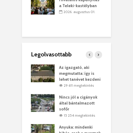
yílt a
–
a Teleki-kastélyban
dszeredai
N
2026. augusztus 01.
ásmúzeum
P
 július 30.
Legolvasottabb
teges Korda
Az igazgató, aki
F
y–Balázs Klári
megmutatta: így is
G
rt
lehet tanévet kezdeni
k
6 megtekintés
29 611 megtekintés
eivel
Nincs jól a cigányok
K
ödött Bölöni
által bántalmazott
k
ó
sofőr
L
1 megtekintés
15 254 megtekintés
lt a vonat egy
Anyuka: mindenki
E
es
hibás, csak a gyermek
3