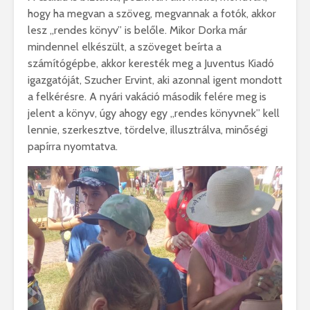
hogy ha megvan a szöveg, megvannak a fotók, akkor
lesz „rendes könyv” is belőle. Mikor Dorka már
mindennel elkészült, a szöveget beírta a
számítógépbe, akkor keresték meg a Juventus Kiadó
igazgatóját, Szucher Ervint, aki azonnal igent mondott
a felkérésre. A nyári vakáció második felére meg is
jelent a könyv, úgy ahogy egy „rendes könyvnek” kell
lennie, szerkesztve, tördelve, illusztrálva, minőségi
papírra nyomtatva.