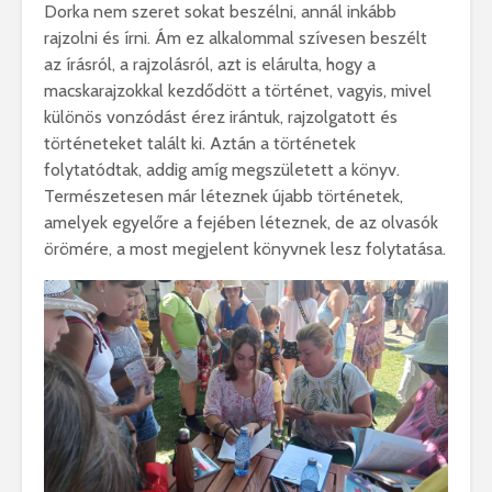
Dorka nem szeret sokat beszélni, annál inkább
rajzolni és írni. Ám ez alkalommal szívesen beszélt
az írásról, a rajzolásról, azt is elárulta, hogy a
macskarajzokkal kezdődött a történet, vagyis, mivel
különös vonzódást érez irántuk, rajzolgatott és
történeteket talált ki. Aztán a történetek
folytatódtak, addig amíg megszületett a könyv.
Természetesen már léteznek újabb történetek,
amelyek egyelőre a fejében léteznek, de az olvasók
örömére, a most megjelent könyvnek lesz folytatása.