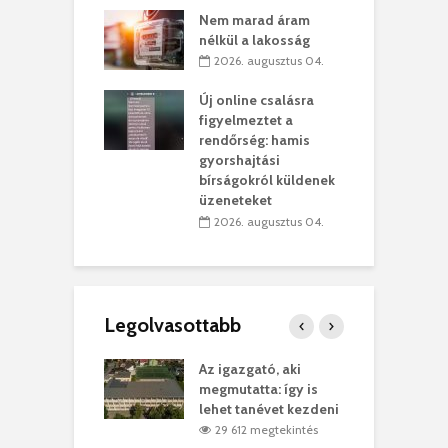
ett okok állnak
ö
Nem marad áram
kolaelhagyás
a
nélkül a lakosság
rében
h
2026. augusztus 04.
 július 31.
Új online csalásra
lió lejből
1
figyelmeztet a
rűsítik tovább a
k
rendőrség: hamis
vásárhelyi
m
gyorshajtási
teret
r
bírságokról küldenek
üzeneteket
 július 30.
2026. augusztus 04.
Legolvasottabb
teges Korda
Az igazgató, aki
F
y–Balázs Klári
megmutatta: így is
G
rt
lehet tanévet kezdeni
k
0 megtekintés
29 612 megtekintés