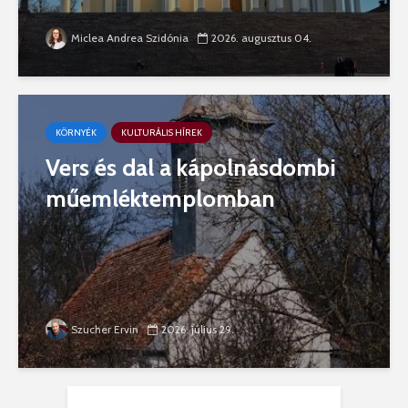
Miclea Andrea Szidónia
2026. augusztus 04.
KÖRNYÉK
KULTURÁLIS HÍREK
Vers és dal a kápolnásdombi
műemléktemplomban
Szucher Ervin
2026. július 29.