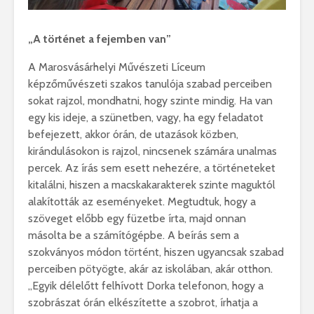
„A történet a fejemben van”
A Marosvásárhelyi Művészeti Líceum
képzőművészeti szakos tanulója szabad perceiben
sokat rajzol, mondhatni, hogy szinte mindig. Ha van
egy kis ideje, a szünetben, vagy, ha egy feladatot
befejezett, akkor órán, de utazások közben,
kirándulásokon is rajzol, nincsenek számára unalmas
percek. Az írás sem esett nehezére, a történeteket
kitalálni, hiszen a macskakarakterek szinte maguktól
alakították az eseményeket. Megtudtuk, hogy a
szöveget előbb egy füzetbe írta, majd onnan
másolta be a számítógépbe. A beírás sem a
szokványos módon történt, hiszen ugyancsak szabad
perceiben pötyögte, akár az iskolában, akár otthon.
„Egyik délelőtt felhívott Dorka telefonon, hogy a
szobrászat órán elkészítette a szobrot, írhatja a