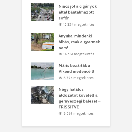
eivel
Nincs jól a cigányok
K
ödött Bölöni
által bántalmazott
k
ó
sofőr
L
4 megtekintés
15 254 megtekintés
lt a vonat egy
Anyuka: mindenki
E
es
hibás, csak a gyermek
3
ásárhelyi férfit
nem!
m
4 megtekintés
14 581 megtekintés
lálták László
Máris bezárták a
M
t
Víkend medencéit!
A
1 megtekintés
8 794 megtekintés
meddig elszáll a
Négy halálos
F
ir
áldozatot követelt a
W
gernyeszegi baleset –
9 megtekintés
FRISSÍTVE
8 569 megtekintés