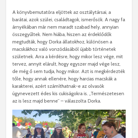
A könyvbemutatóra eljöttek az osztálytársai, a
barátai, azok szülei, családtagok, ismerősök. A nagy fa
árnyékában már nem maradt szabad hely, annyian
összegyűltek. Nem hiába, hiszen az érdeklődők
megtudták, hogy Dorka állatokhoz, különösen a
macskákhoz való vonzódásából újabb történetek
születnek. Arra a kérdésre, hogy mikor lesz vége, mit
tervez, annyit elárult, hogy egyszer majd vége lesz,
de még ő sem tudja, hogy mikor. Azt is megkérdezték
tőle, hogy annak ellenére, hogy harcias macskák a
karakterei, azért számíthatnak-e az olvasók
úgynevezett édes kis cukiságokra is. „Természetesen
az is lesz majd benne” – válaszolta Dorka.