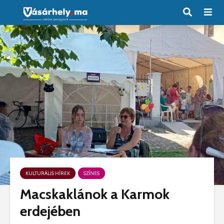
KULTURÁLIS HÍREK
SZÍNES
Macskaklánok a Karmok
erdejében