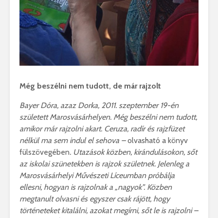
Még beszélni nem tudott, de már rajzolt
Bayer Dóra, azaz Dorka, 2011. szeptember 19-én
született Marosvásárhelyen. Még beszélni nem tudott,
amikor már rajzolni akart. Ceruza, radír és rajzfüzet
nélkül ma sem indul el sehova –
olvasható a könyv
fülszövegében
. Utazások közben, kirándulásokon, sőt
az iskolai szünetekben is rajzok születnek. Jelenleg a
Marosvásárhelyi Művészeti Líceumban próbálja
ellesni, hogyan is rajzolnak a „nagyok”. Közben
megtanult olvasni és egyszer csak rájött, hogy
történeteket kitalálni, azokat megírni, sőt le is rajzolni –