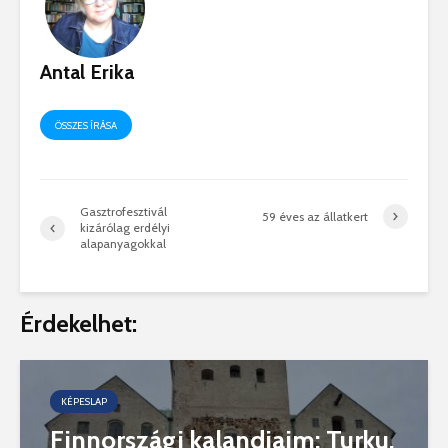
Antal Erika
ÖSSZES ÍRÁSA
Gasztrofesztivál
59 éves az állatkert
kizárólag erdélyi
alapanyagokkal
Érdekelhet:
KÉPESLAP
Finnországi kalandjaim: Turku,