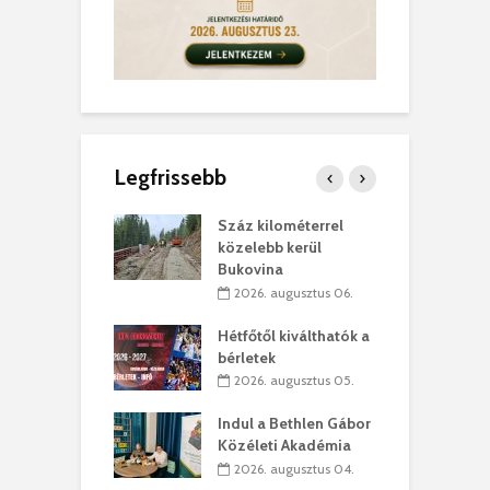
Legfrissebb
los kapunyitás
Száz kilométerrel
H
ki-kastélyban
közelebb kerül
a
Bukovina
. augusztus 01.
2026. augusztus 06.
ánkó – Büllögi
E
ogatása
Hétfőtől kiválthatók a
ú
bérletek
. augusztus 01.
2026. augusztus 05.
g feltámadást!
B
Indul a Bethlen Gábor
. augusztus 01.
Közéleti Akadémia
2026. augusztus 04.
szervezetek:
C