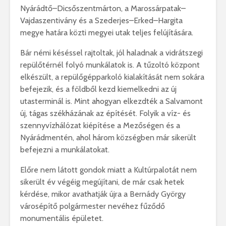
Nyárádtő–Dicsőszentmárton, a Marossárpatak–
Vajdaszentivány és a Szederjes–Erked–Hargita
megye határa közti megyei utak teljes felújítására.
Bár némi késéssel rajtoltak, jól haladnak a vidrátszegi
repülőtérnél folyó munkálatok is. A tűzoltó központ
elkészült, a repülőgépparkoló kialakítását nem sokára
befejezik, és a földből kezd kiemelkedni az új
utasterminál is. Mint ahogyan elkezdték a Salvamont
új, tágas székházának az építését. Folyik a víz- és
szennyvízhálózat kiépítése a Mezőségen és a
Nyárádmentén, ahol három községben már sikerült
befejezni a munkálatokat.
Előre nem látott gondok miatt a Kultúrpalotát nem
sikerült év végéig megújítani, de már csak hetek
kérdése, mikor avathatják újra a Bernády György
városépítő polgármester nevéhez fűződő
monumentális épületet.