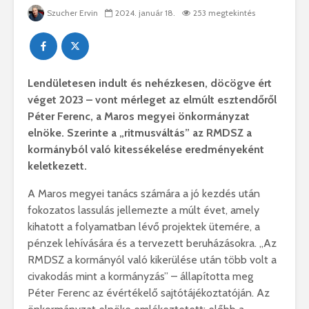
Szucher Ervin
2024. január 18.
253 megtekintés
Lendületesen indult és nehézkesen, döcögve ért
véget 2023 – vont mérleget az elmúlt esztendőről
Péter Ferenc, a Maros megyei önkormányzat
elnöke. Szerinte a „ritmusváltás” az RMDSZ a
kormányból való kitessékelése eredményeként
keletkezett.
A Maros megyei tanács számára a jó kezdés után
fokozatos lassulás jellemezte a múlt évet, amely
kihatott a folyamatban lévő projektek ütemére, a
pénzek lehívására és a tervezett beruházásokra. „Az
RMDSZ a kormányól való kikerülése után több volt a
civakodás mint a kormányzás” – állapította meg
Péter Ferenc az évértékelő sajtótájékoztatóján. Az