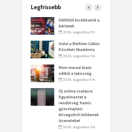
Legfrissebb
ánkó – Büllögi
Hétfőtől kiválthatók a
E
ogatása
bérletek
ú
. augusztus 01.
2026. augusztus 05.
g feltámadást!
Indul a Bethlen Gábor
B
Közéleti Akadémia
. augusztus 01.
2026. augusztus 04.
szervezetek:
C
Nem marad áram
ett okok állnak
ö
nélkül a lakosság
kolaelhagyás
a
2026. augusztus 04.
rében
h
Új online csalásra
 július 31.
figyelmeztet a
lió lejből
1
rendőrség: hamis
rűsítik tovább a
k
gyorshajtási
vásárhelyi
m
bírságokról küldenek
teret
r
üzeneteket
 július 30.
2026. augusztus 04.