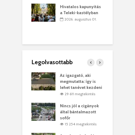
sról múzeumba
P
Hivatalos kapunyitás
yílt a
–
a Teleki-kastélyban
dszeredai
N
2026. augusztus 01.
ásmúzeum
P
 július 30.
Legolvasottabb
teges Korda
Az igazgató, aki
F
y–Balázs Klári
megmutatta: így is
G
rt
lehet tanévet kezdeni
k
6 megtekintés
29 611 megtekintés
eivel
Nincs jól a cigányok
K
ödött Bölöni
által bántalmazott
k
ó
sofőr
L
1 megtekintés
15 254 megtekintés