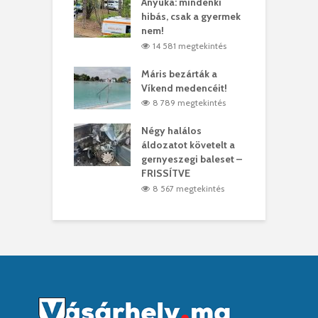
lt a vonat egy
Anyuka: mindenki
E
es
hibás, csak a gyermek
3
ásárhelyi férfit
nem!
m
3 megtekintés
14 581 megtekintés
lálták László
Máris bezárták a
M
t
Víkend medencéit!
A
0 megtekintés
8 789 megtekintés
meddig elszáll a
Négy halálos
F
ir
áldozatot követelt a
W
gernyeszegi baleset –
0 megtekintés
FRISSÍTVE
8 567 megtekintés