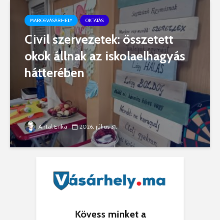
MAROSVÁSÁRHELY
OKTATÁS
Civil szervezetek: összetett
okok állnak az iskolaelhagyás
hátterében
Antal Erika
2026. július 31.
Kövess minket a