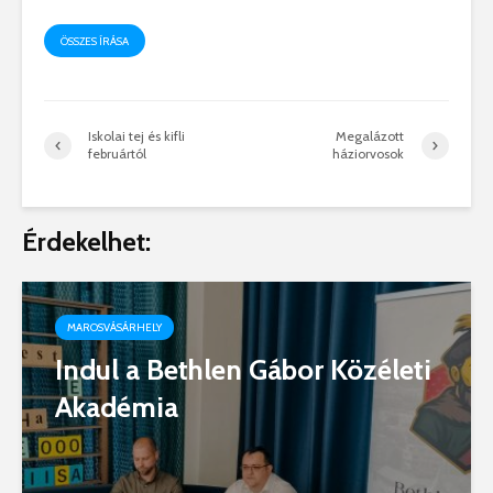
ÖSSZES ÍRÁSA
Iskolai tej és kifli
Megalázott
februártól
háziorvosok
Érdekelhet:
MAROSVÁSÁRHELY
Indul a Bethlen Gábor Közéleti
Akadémia