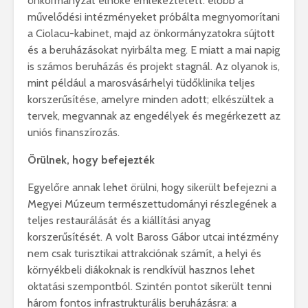
önkormányzat elnöke emlékeztetett: előbb a
művelődési intézményeket próbálta megnyomorítani
a Ciolacu-kabinet, majd az önkormányzatokra sújtott
és a beruházásokat nyirbálta meg. E miatt a mai napig
is számos beruházás és projekt stagnál. Az olyanok is,
mint például a marosvásárhelyi tüdőklinika teljes
korszerűsítése, amelyre minden adott; elkészültek a
tervek, megvannak az engedélyek és megérkezett az
uniós finanszírozás.
Örülnek, hogy befejezték
Egyelőre annak lehet örülni, hogy sikerült befejezni a
Megyei Múzeum természettudományi részlegének a
teljes restaurálását és a kiállítási anyag
korszerűsítését. A volt Baross Gábor utcai intézmény
nem csak turisztikai attrakciónak számít, a helyi és
környékbeli diákoknak is rendkívül hasznos lehet
oktatási szempontból. Szintén pontot sikerült tenni
három fontos infrastrukturális beruházásra: a