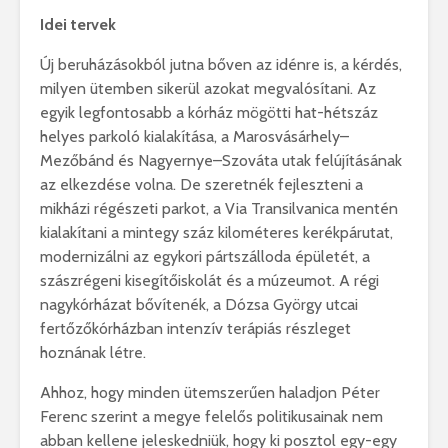
Idei tervek
Új beruházásokból jutna bőven az idénre is, a kérdés,
milyen ütemben sikerül azokat megvalósítani. Az
egyik legfontosabb a kórház mögötti hat-hétszáz
helyes parkoló kialakítása, a Marosvásárhely–
Mezőbánd és Nagyernye–Szováta utak felújításának
az elkezdése volna. De szeretnék fejleszteni a
mikházi régészeti parkot, a Via Transilvanica mentén
kialakítani a mintegy száz kilométeres kerékpárutat,
modernizálni az egykori pártszálloda épületét, a
szászrégeni kisegítőiskolát és a múzeumot. A régi
nagykórházat bővítenék, a Dózsa György utcai
fertőzőkórházban intenzív terápiás részleget
hoznának létre.
Ahhoz, hogy minden ütemszerűen haladjon Péter
Ferenc szerint a megye felelős politikusainak nem
abban kellene jeleskedniük, hogy ki posztol egy-egy