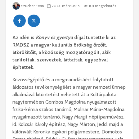
Szucher Ervin
2023. március 15.
101 megtekintés
Az idén is
Könyv és gyertya
díjjal tüntette ki az
RMDSZ a magyar kulturális örökség őrzőit,
átörökítőit, a közösség mozgatórugóit, akik
tanítottak, szerveztek, láttattak, egyszóval
építettek.
Közösségépítő és a megmaradásáért folytatott
áldozatos tevékenységéért a magyar nemzeti ünnep
alkalmával kitüntetést vehetett át a Kultúrpalota
nagytermében Gombos Magdolna nyugalmazott
fizika-kémia szakos tanárnő, Molnár Mária-Magdolna
nyugalmazott tanárnő, Nagy Margit népi iparművész,
id. Kolcsár Károly építész, Nagy Márton, Jedd, majd a
különvált Koronka egykori polgármestere, Domokos