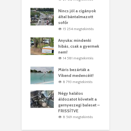
eivel
Nincs jól a cigányok
K
ödött Bölöni
által bántalmazott
k
ó
sofőr
L
4 megtekintés
15 254 megtekintés
lt a vonat egy
Anyuka: mindenki
E
es
hibás, csak a gyermek
3
ásárhelyi férfit
nem!
m
4 megtekintés
14 581 megtekintés
lálták László
Máris bezárták a
M
t
Víkend medencéit!
A
0 megtekintés
8 793 megtekintés
meddig elszáll a
Négy halálos
F
ir
áldozatot követelt a
W
gernyeszegi baleset –
9 megtekintés
FRISSÍTVE
8 569 megtekintés