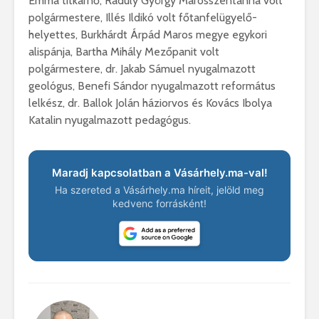
Emma titkárnő, Ráduly György Marosszentanna volt
polgármestere, Illés Ildikó volt főtanfelügyelő-
helyettes, Burkhárdt Árpád Maros megye egykori
alispánja, Bartha Mihály Mezőpanit volt
polgármestere, dr. Jakab Sámuel nyugalmazott
geológus, Benefi Sándor nyugalmazott református
lelkész, dr. Ballok Jolán háziorvos és Kovács Ibolya
Katalin nyugalmazott pedagógus.
Maradj kapcsolatban a Vásárhely.ma-val!
Ha szereted a Vásárhely.ma híreit, jelöld meg
kedvenc forrásként!