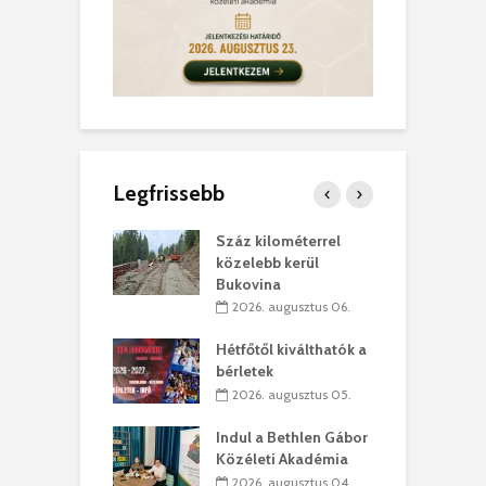
Legfrissebb
los kapunyitás
Száz kilométerrel
H
ki-kastélyban
közelebb kerül
a
Bukovina
. augusztus 01.
2026. augusztus 06.
ánkó – Büllögi
E
ogatása
Hétfőtől kiválthatók a
ú
bérletek
. augusztus 01.
2026. augusztus 05.
g feltámadást!
B
Indul a Bethlen Gábor
. augusztus 01.
Közéleti Akadémia
2026. augusztus 04.