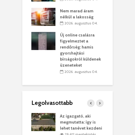
szervezetek:
C
ett okok állnak
ö
Nem marad áram
kolaelhagyás
a
nélkül a lakosság
rében
h
2026. augusztus 04.
 július 31.
Új online csalásra
lió lejből
1
figyelmeztet a
rűsítik tovább a
k
rendőrség: hamis
vásárhelyi
m
gyorshajtási
teret
r
bírságokról küldenek
üzeneteket
 július 30.
2026. augusztus 04.
Legolvasottabb
teges Korda
Az igazgató, aki
F
y–Balázs Klári
megmutatta: így is
G
rt
lehet tanévet kezdeni
k
9 megtekintés
29 612 megtekintés