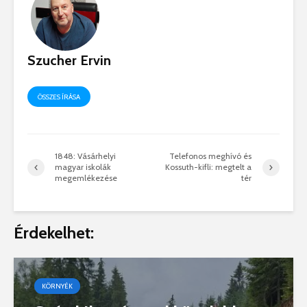
Szucher Ervin
ÖSSZES ÍRÁSA
1848: Vásárhelyi
Telefonos meghívó és
magyar iskolák
Kossuth-kifli: megtelt a
megemlékezése
tér
Érdekelhet:
KÖRNYÉK