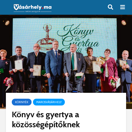
KÖRNYÉK
MAROSVÁSÁRHELY
Könyv és gyertya a
közösségépítőknek