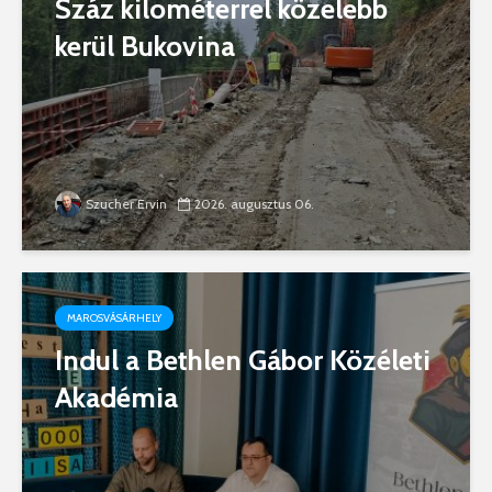
Száz kilométerrel közelebb
kerül Bukovina
Szucher Ervin
2026. augusztus 06.
MAROSVÁSÁRHELY
Indul a Bethlen Gábor Közéleti
Akadémia