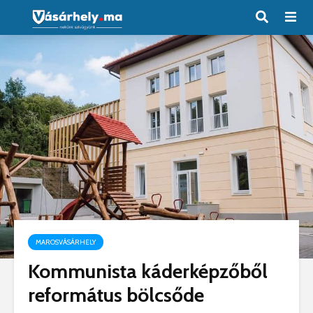
MAROSVÁSÁRHELY
Kommunista káderképzőből
református bölcsőde