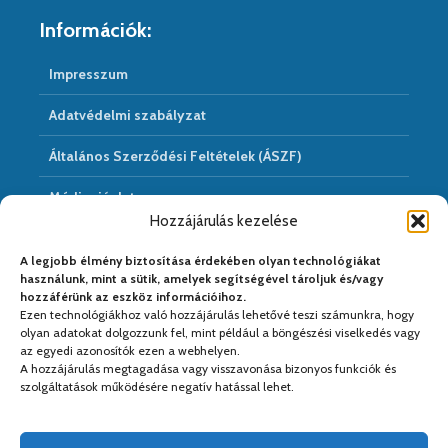
Információk:
Impresszum
Adatvédelmi szabályzat
Általános Szerződési Feltételek (ÁSZF)
Médiaajánlat
Hozzájárulás kezelése
Hírarchivum
A legjobb élmény biztosítása érdekében olyan technológiákat
használunk, mint a sütik, amelyek segítségével tároljuk és/vagy
hozzáférünk az eszköz információihoz.
Ezen technológiákhoz való hozzájárulás lehetővé teszi számunkra, hogy
Médiapartnereink:
olyan adatokat dolgozzunk fel, mint például a böngészési viselkedés vagy
az egyedi azonosítók ezen a webhelyen.
A hozzájárulás megtagadása vagy visszavonása bizonyos funkciók és
szolgáltatások működésére negatív hatással lehet.