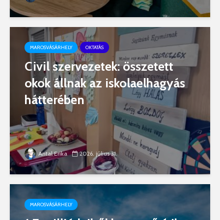
MAROSVÁSÁRHELY
OKTATÁS
Civil szervezetek: összetett
okok állnak az iskolaelhagyás
hátterében
Antal Erika
2026. július 31.
MAROSVÁSÁRHELY