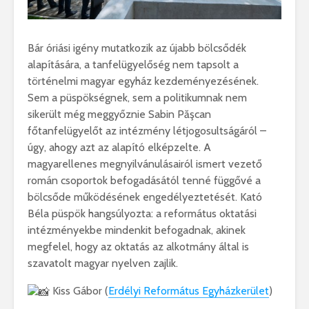
Bár óriási igény mutatkozik az újabb bölcsődék
alapítására, a tanfelügyelőség nem tapsolt a
történelmi magyar egyház kezdeményezésének.
Sem a püspökségnek, sem a politikumnak nem
sikerült még meggyőznie Sabin Păşcan
főtanfelügyelőt az intézmény létjogosultságáról –
úgy, ahogy azt az alapító elképzelte. A
magyarellenes megnyilvánulásairól ismert vezető
román csoportok befogadásától tenné függővé a
bölcsőde működésének engedélyeztetését. Kató
Béla püspök hangsúlyozta: a református oktatási
intézményekbe mindenkit befogadnak, akinek
megfelel, hogy az oktatás az alkotmány által is
szavatolt magyar nyelven zajlik.
Kiss Gábor (
Erdélyi Református Egyházkerület
)