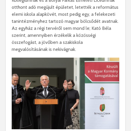
Kollégiumnak és a Bolyai Farkas Elméleti Líceumnak
otthont adó megújult épületet, letették a református
elemi iskola alapkövét, most pedig egy, a felekezeti
tanintézményhez tartozó magyar bölcsődét avatnak.
Az egyház a régi tervéről sem mond le; Kató Béla
szerint, amennyiben érzékelik a közösségi
összefogást, a jövőben a szakiskola
megvalósításának is nekivágnak.