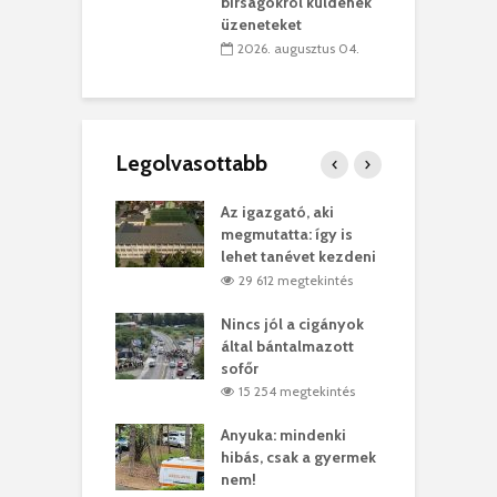
teret
r
bírságokról küldenek
üzeneteket
 július 30.
2026. augusztus 04.
Legolvasottabb
teges Korda
Az igazgató, aki
F
y–Balázs Klári
megmutatta: így is
G
rt
lehet tanévet kezdeni
k
0 megtekintés
29 612 megtekintés
eivel
Nincs jól a cigányok
K
ödött Bölöni
által bántalmazott
k
ó
sofőr
L
4 megtekintés
15 254 megtekintés
lt a vonat egy
Anyuka: mindenki
E
es
hibás, csak a gyermek
3
ásárhelyi férfit
nem!
m