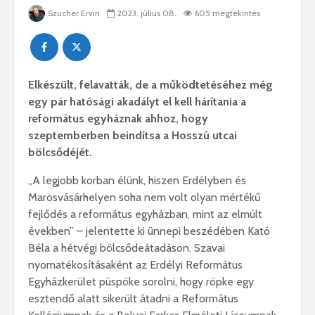
Szucher Ervin
2023. július 08.
605 megtekintés
Elkészült, felavatták, de a működtetéséhez még
egy pár hatósági akadályt el kell hárítania a
református egyháznak ahhoz, hogy
szeptemberben beindítsa a Hosszú utcai
bölcsődéjét.
„A legjobb korban élünk, hiszen Erdélyben és
Marosvásárhelyen soha nem volt olyan mértékű
fejlődés a református egyházban, mint az elmúlt
években” – jelentette ki ünnepi beszédében Kató
Béla a hétvégi bölcsődeátadáson. Szavai
nyomatékosításaként az Erdélyi Református
Egyházkerület püspöke sorolni, hogy röpke egy
esztendő alatt sikerült átadni a Református