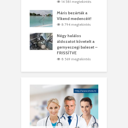
4 megtekintés
14 581 megtekintés
lálták László
Máris bezárták a
M
t
Víkend medencéit!
A
0 megtekintés
8 794 megtekintés
meddig elszáll a
Négy halálos
F
ir
áldozatot követelt a
W
gernyeszegi baleset –
9 megtekintés
FRISSÍTVE
8 569 megtekintés