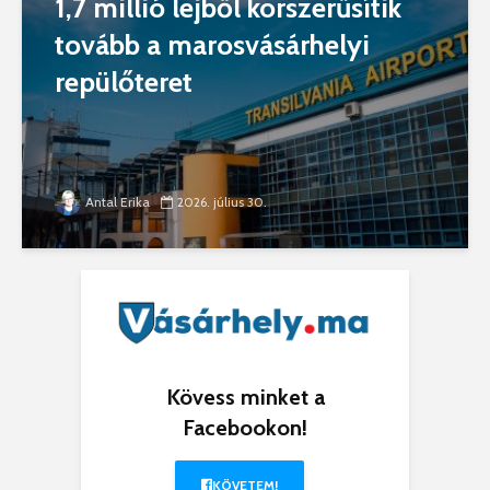
1,7 millió lejből korszerűsítik
tovább a marosvásárhelyi
repülőteret
Antal Erika
2026. július 30.
Kövess minket a
Facebookon!
KÖVETEM!