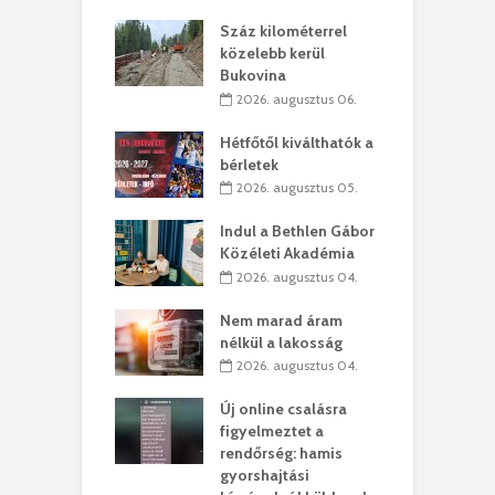
los kapunyitás
Száz kilométerrel
H
ki-kastélyban
közelebb kerül
a
Bukovina
. augusztus 01.
2026. augusztus 06.
ánkó – Büllögi
E
ogatása
Hétfőtől kiválthatók a
ú
bérletek
. augusztus 01.
2026. augusztus 05.
g feltámadást!
B
Indul a Bethlen Gábor
. augusztus 01.
Közéleti Akadémia
2026. augusztus 04.
szervezetek:
C
ett okok állnak
ö
Nem marad áram
kolaelhagyás
a
nélkül a lakosság
rében
h
2026. augusztus 04.
 július 31.
Új online csalásra
lió lejből
1
figyelmeztet a
rűsítik tovább a
k
rendőrség: hamis
vásárhelyi
m
gyorshajtási