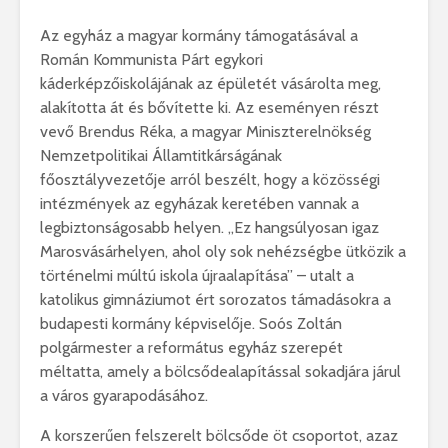
Az egyház a magyar kormány támogatásával a
Román Kommunista Párt egykori
káderképzőiskolájának az épületét vásárolta meg,
alakította át és bővítette ki. Az eseményen részt
vevő Brendus Réka, a magyar Miniszterelnökség
Nemzetpolitikai Államtitkárságának
főosztályvezetője arról beszélt, hogy a közösségi
intézmények az egyházak keretében vannak a
legbiztonságosabb helyen. „Ez hangsúlyosan igaz
Marosvásárhelyen, ahol oly sok nehézségbe ütközik a
történelmi múltú iskola újraalapítása” – utalt a
katolikus gimnáziumot ért sorozatos támadásokra a
budapesti kormány képviselője. Soós Zoltán
polgármester a református egyház szerepét
méltatta, amely a bölcsődealapítással sokadjára járul
a város gyarapodásához.
A korszerűen felszerelt bölcsőde öt csoportot, azaz