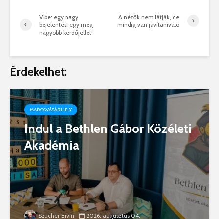
Vibe: egy nagy
A nézők nem látják, de
bejelentés, egy még
mindig van javítanivaló
nagyobb kérdőjellel
Érdekelhet:
MAROSVÁSÁRHELY
Indul a Bethlen Gábor Közéleti
Akadémia
Szucher Ervin
2026. augusztus 04.