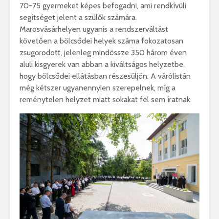
70-75 gyermeket képes befogadni, ami rendkívüli
segítséget jelent a szülők számára.
Marosvásárhelyen ugyanis a rendszerváltást
követően a bölcsődei helyek száma fokozatosan
zsugorodott, jelenleg mindössze 350 három éven
aluli kisgyerek van abban a kiváltságos helyzetbe,
hogy bölcsődei ellátásban részesüljön. A várólistán
még kétszer ugyanennyien szerepelnek, míg a
reménytelen helyzet miatt sokakat fel sem íratnak.