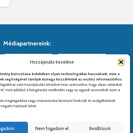
Médiapartnereink:
Hozzájárulás kezelése
lmény biztosítása érdekében olyan technológiákat használunk, mint a
yek segítségével tároljuk és/vagy hozzáférünk az eszköz információihoz.
lógiákhoz való hozzájárulás lehetővé teszi számunkra, hogy olyan adatokat
el, mint például a böngészési viselkedés vagy az egyedi azonosítók ezen a
lás megtagadása vagy visszavonása bizonyos funkciók és szolgáltatások
negatív hatással lehet.
fogadom
Nem fogadom el
Beállítások