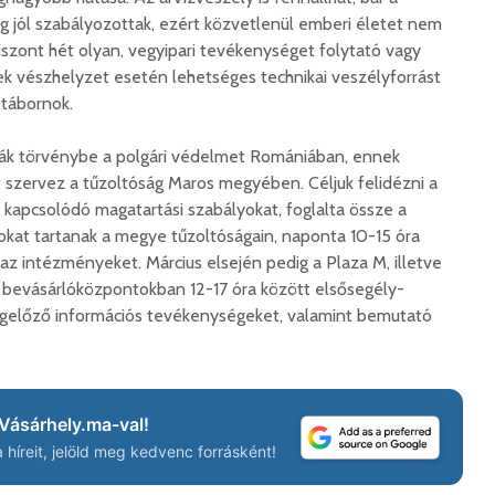
 jól szabályozottak, ezért közvetlenül emberi életet nem
iszont hét olyan, vegyipari tevékenységet folytató vagy
yek vészhelyzet esetén lehetséges technikai veszélyforrást
Száz kilométerrel
Hivatal
közelebb kerül
a Teleki
 tábornok.
Bukovina
2026. 
2026. augusztus 06.
ták törvénybe a polgári védelmet Romániában, ennek
Európán
 szervez a tűzoltóság Maros megyében. Céljuk felidézni a
Hétfőtől kiválthatók a
úr látog
kapcsolódó magatartási szabályokat, foglalta össze a
bérletek
2026. 
okat tartanak a megye tűzoltóságain, naponta 10-15 óra
2026. augusztus 05.
Boldog 
az intézményeket. Március elsején pedig a Plaza M, illetve
Indul a Bethlen Gábor
2026. 
 bevásárlóközpontokban 12-17 óra között elsősegély-
Közéleti Akadémia
gelőző információs tevékenységeket, valamint bemutató
2026. augusztus 04.
Civil sz
összetet
Nem marad áram
az isko
nélkül a lakosság
hátteré
2026. augusztus 04.
Vásárhely.ma-val!
2026. jú
híreit, jelöld meg kedvenc forrásként!
Új online csalásra
1,7 milli
figyelmeztet a