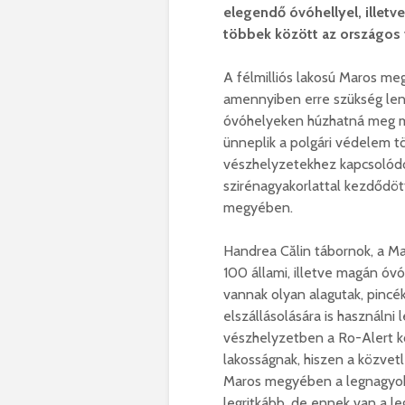
elegendő óvóhellyel,
illetve
többek
között az országos 
A félmilliós lakosú Maros m
amennyiben erre szükség len
óvóhelyeken húzhatná meg m
ünneplik a polgári védelem tö
vészhelyzetekhez kapcsolódó
szirénagyakorlattal kezdődöt
megyében.
Handrea Călin tábornok, a M
100 állami, illetve magán óv
vannak olyan alagutak, pincé
elszállásolására is használni
vészhelyzetben a Ro-Alert ko
lakosságnak, hiszen a közvetl
Maros megyében a legnagyobb
legritkább, de ennek van a le