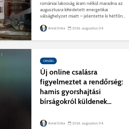
romániai lakosság áram nélkül maradna az
augusztusra kihirdetett energetikai
válsághelyzet miatt – jelentette ki hétfőn...
Antal Erika
2026. augusztus 04.
ORSZÁG
Új online csalásra
figyelmeztet a rendőrség:
hamis gyorshajtási
bírságokról küldenek...
Antal Erika
2026. augusztus 04.