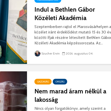
hibás, csak a gyermek
35 éves
Indul a Bethlen Gábor
nem!
marosvás
14 581 megtekintés
6 344 
Közéleti Akadémia
Máris bezárták a
Megtalá
Szeptemberben rajtol el Marosvásárhelyen 
Víkend medencéit!
Abigélt
közélet iránt érdeklődést mutató 15 és 30 é
8 791 megtekintés
6 070 
közötti ífjak részére létesített Bethlen Gábo
Közéleti Akadémia képzéssorozata. Az...
Négy halálos
Félig-me
áldozatot követelt a
Wizz Air
Szucher Ervin
2026. augusztus 04.
gernyeszegi baleset –
5 729 
FRISSÍTVE
8 569 megtekintés
GAZDASÁG
ORSZÁG
Nem marad áram nélkül a
lakosság
Nincs olyan forgatókönyv, amely szerint a