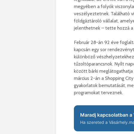
megyében a folyók viszonylag
veszélyeztetnek. Található v
földgáztároló vállalat, amel
jelenthetnek – tette hozzá a
Február 28-án 92 éve foglal
kapcsán egy sor rendezvényt
különböző vészhelyzetekhez 
tűzoltóparancsnok. Nyílt nap
között bárki meglátogathatja 
március 2-án a Shopping City
gyakorlatok bemutatását, me
programokat terveznek.
Maradj kapcsolatban a 
Ha szereted a Vásárhely.ma 