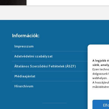
Információk:
Impresszum
Adatvédelmi szabályzat
A legjobb é
sütik, amel
Általános Szerződési Feltételek (ÁSZF)
Ezen techno
dolgozzunk f
Médiaajánlat
webhelyen.
A hozzájáru
Hírarchivum
működésére 
El