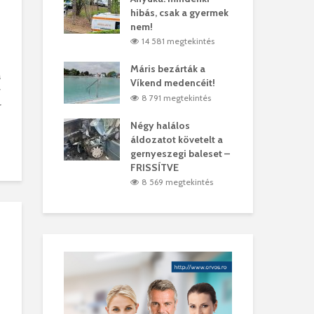
hibás, csak a gyermek
35 
árhelyi férfit
nem!
mar
megtekintés
14 581 megtekintés
6
lták László
Máris bezárták a
Meg
a
Víkend medencéit!
Abi
v
megtekintés
8 791 megtekintés
r
ddig elszáll a
Négy halálos
Fél
áldozatot követelt a
Wiz
gernyeszegi baleset –
megtekintés
5
FRISSÍTVE
8 569 megtekintés