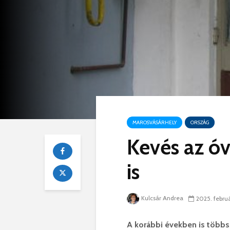
MAROSVÁSÁRHELY
ORSZÁG
Kevés az ó
is
Kulcsár Andrea
2025. februá
A korábbi években is többs