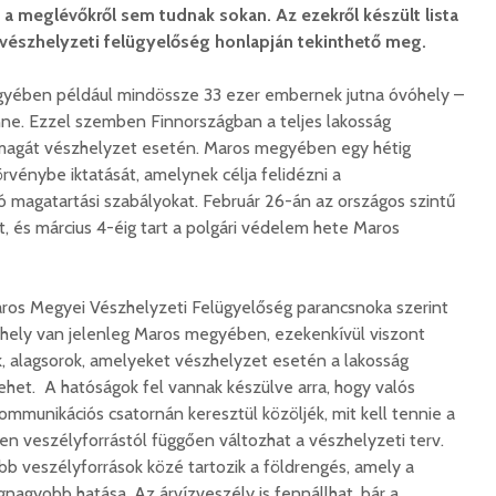
a meglévőkről sem tudnak sokan. Az ezekről készült lista
vészhelyzeti felügyelőség honlapján tekinthető meg.
egyében például mindössze 33 ezer embernek jutna óvóhely –
ne. Ezzel szemben Finnországban a teljes lakosság
agát vészhelyzet esetén. Maros megyében egy hétig
rvénybe iktatását, amelynek célja felidézni a
 magatartási szabályokat. Február 26-án az országos szintű
t, és március 4-éig tart a polgári védelem hete Maros
aros Megyei Vészhelyzeti Felügyelőség parancsnoka szerint
óhely van jelenleg Maros megyében, ezekenkívül viszont
k, alagsorok, amelyeket vészhelyzet esetén a lakosság
 lehet. A hatóságok fel vannak készülve arra, hogy valós
mmunikációs csatornán keresztül közöljék, mit kell tennie a
en veszélyforrástól függően változhat a vészhelyzeti terv.
 veszélyforrások közé tartozik a földrengés, amely a
gnagyobb hatása. Az árvízveszély is fennállhat, bár a