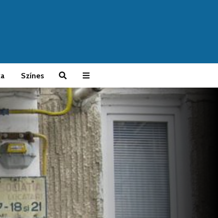
ka
Színes