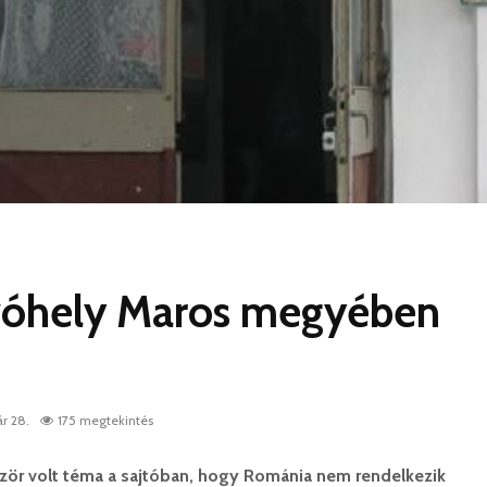
vóhely Maros megyében
r 28.
175 megtekintés
zör volt téma a sajtóban, hogy R
ománia nem rendelkezik