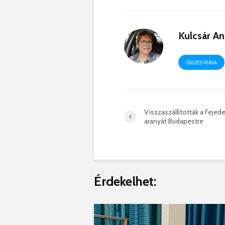
Kulcsár A
ÖSSZES ÍRÁSA
Visszaszállították a Feje
aranyát Budapestre
Érdekelhet: