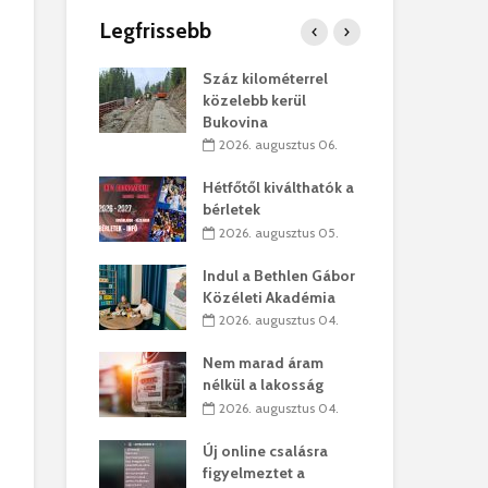
Legfrissebb
os kapunyitás
Száz kilométerrel
Hiv
-kastélyban
közelebb kerül
a T
Bukovina
augusztus 01.
2
2026. augusztus 06.
kó – Büllögi
Eur
atása
Hétfőtől kiválthatók a
úr 
bérletek
augusztus 01.
2
2026. augusztus 05.
feltámadást!
Bol
Indul a Bethlen Gábor
augusztus 01.
2
Közéleti Akadémia
2026. augusztus 04.
ervezetek:
Civ
t okok állnak
öss
Nem marad áram
laelhagyás
az 
nélkül a lakosság
ben
hát
2026. augusztus 04.
lius 31.
2
Új online csalásra
ó lejből
1,7
figyelmeztet a