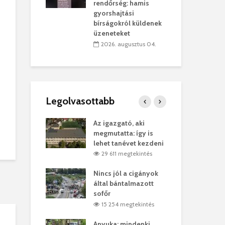
sítik tovább a
kor
rendőrség: hamis
sárhelyi
mar
gyorshajtási
ret
rep
bírságokról küldenek
üzeneteket
úlius 30.
2
2026. augusztus 04.
Legolvasottabb
ges Korda
Az igazgató, aki
Fer
Balázs Klári
megmutatta: így is
Gyö
lehet tanévet kezdeni
kon
megtekintés
29 611 megtekintés
vel
Nincs jól a cigányok
Kön
ött Bölöni
által bántalmazott
küs
sofőr
Lás
megtekintés
15 254 megtekintés
7
 a vonat egy
Anyuka: mindenki
Elg