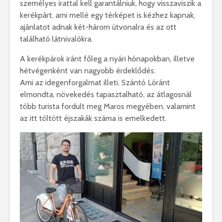
személyes irattal kell garantálniuk, hogy visszaviszik a
kerékpárt, ami mellé egy térképet is kézhez kapnak,
ajánlatot adnak két-három útvonalra és az ott
található látnivalókra.
A kerékpárok iránt főleg a nyári hónapokban, illetve
hétvégenként van nagyobb érdeklődés.
Ami az idegenforgalmat illeti, Szántó Lóránt
elmondta, növekedés tapasztalható, az átlagosnál
több turista fordult meg Maros megyében, valamint
az itt töltött éjszakák száma is emelkedett.