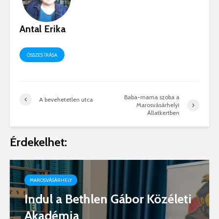
Antal Erika
ÖSSZES ÍRÁSA
Baba-mama szoba a
A bevehetetlen utca
Marosvásárhelyi
Állatkertben
Érdekelhet:
MAROSVÁSÁRHELY
Indul a Bethlen Gábor Közéleti
Akadémia