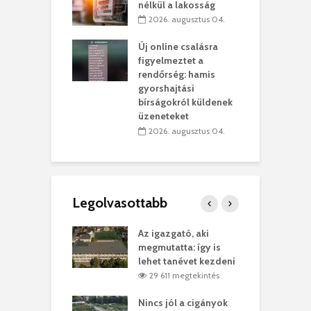
kolaelhagyás
a
nélkül a lakosság
rében
h
2026. augusztus 04.
 július 31.
Új online csalásra
lió lejből
1
figyelmeztet a
rűsítik tovább a
k
rendőrség: hamis
vásárhelyi
m
gyorshajtási
teret
r
bírságokról küldenek
üzeneteket
 július 30.
2026. augusztus 04.
Legolvasottabb
teges Korda
Az igazgató, aki
F
y–Balázs Klári
megmutatta: így is
G
rt
lehet tanévet kezdeni
k
7 megtekintés
29 611 megtekintés
eivel
Nincs jól a cigányok
K