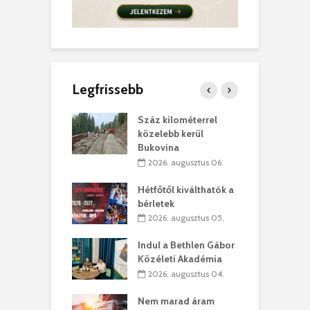
Legfrissebb
los kapunyitás
Száz kilométerrel
H
ki-kastélyban
közelebb kerül
a
Bukovina
. augusztus 01.
2026. augusztus 06.
ánkó – Büllögi
E
ogatása
Hétfőtől kiválthatók a
ú
bérletek
. augusztus 01.
2026. augusztus 05.
g feltámadást!
B
Indul a Bethlen Gábor
. augusztus 01.
Közéleti Akadémia
2026. augusztus 04.
szervezetek:
C
ett okok állnak
ö
Nem marad áram