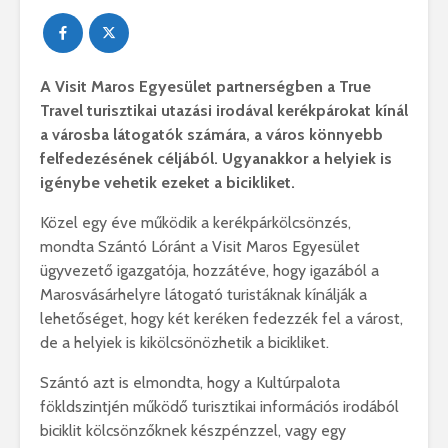
A Visit Maros Egyesület partnerségben a True
Travel turisztikai utazási irodával kerékpárokat kínál
a városba látogatók számára, a város könnyebb
felfedezésének céljából. Ugyanakkor a helyiek is
igénybe vehetik ezeket a bicikliket.
Közel egy éve működik a kerékpárkölcsönzés,
mondta Szántó Lóránt a Visit Maros Egyesület
ügyvezető igazgatója, hozzátéve, hogy igazából a
Marosvásárhelyre látogató turistáknak kínálják a
lehetőséget, hogy két keréken fedezzék fel a várost,
de a helyiek is kikölcsönözhetik a bicikliket.
Szántó azt is elmondta, hogy a Kultúrpalota
fökldszintjén működő turisztikai információs irodából
biciklit kölcsönzőknek készpénzzel, vagy egy