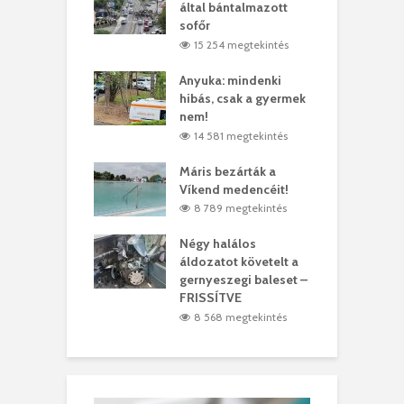
ödött Bölöni
által bántalmazott
k
ó
sofőr
L
4 megtekintés
15 254 megtekintés
lt a vonat egy
Anyuka: mindenki
E
es
hibás, csak a gyermek
3
ásárhelyi férfit
nem!
m
3 megtekintés
14 581 megtekintés
lálták László
Máris bezárták a
M
t
Víkend medencéit!
A
0 megtekintés
8 789 megtekintés
meddig elszáll a
Négy halálos
F
ir
áldozatot követelt a
W
gernyeszegi baleset –
5 megtekintés
FRISSÍTVE
8 568 megtekintés