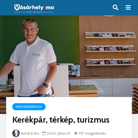
MAROSVÁSÁRHELY
Kerékpár, térkép, turizmus
Antal Erika
2024. július 31.
157 megtekintés