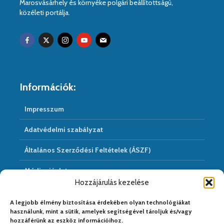
Marosvásárhely és környéke polgári beállítottságú,
közéleti portálja.
Információk:
Impresszum
Adatvédelmi szabályzat
Általános Szerződési Feltételek (ÁSZF)
Médiaajánlat
Hozzájárulás kezelése
Hírarchivum
A legjobb élmény biztosítása érdekében olyan technológiákat
használunk, mint a sütik, amelyek segítségével tároljuk és/vagy
hozzáférünk az eszköz információihoz.