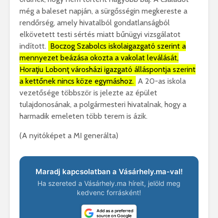
még a baleset napján, a sürgősségin megkereste a
rendőrség, amely hivatalból gondatlanságból
elkövetett testi sértés miatt bűnügyi vizsgálatot
indított.
Boczog Szabolcs iskolaigazgató szerint a
mennyezet beázása okozta a vakolat leválását,
Horaţiu Lobonţ városházi igazgató álláspontja szerint
a kettőnek nincs köze egymáshoz.
A 20-as iskola
vezetősége többször is jelezte az épület
tulajdonosának, a polgármesteri hivatalnak, hogy a
harmadik emeleten több terem is ázik.
(A nyitóképet a MI generálta)
Maradj kapcsolatban a Vásárhely.ma-val!
Ha szereted a Vásárhely.ma híreit, jelöld meg
kedvenc forrásként!