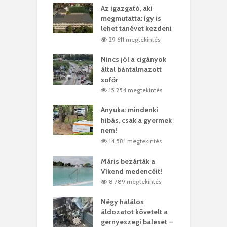
teges Korda
Az igazgató, aki
F
y–Balázs Klári
megmutatta: így is
G
rt
lehet tanévet kezdeni
k
6 megtekintés
29 611 megtekintés
eivel
Nincs jól a cigányok
K
ödött Bölöni
által bántalmazott
k
ó
sofőr
L
1 megtekintés
15 254 megtekintés
lt a vonat egy
Anyuka: mindenki
E
es
hibás, csak a gyermek
3
ásárhelyi férfit
nem!
m
3 megtekintés
14 581 megtekintés
lálták László
Máris bezárták a
M
t
Víkend medencéit!
A
0 megtekintés
8 789 megtekintés
meddig elszáll a
Négy halálos
F
ir
áldozatot követelt a
W
gernyeszegi baleset –
0 megtekintés