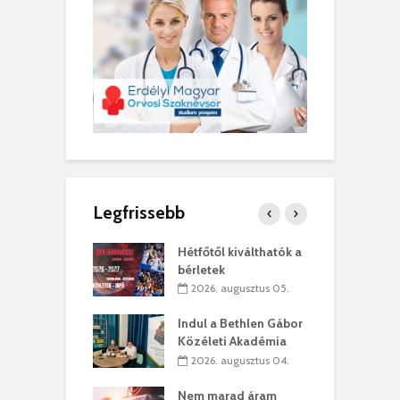
Legfrissebb
ánkó – Büllögi
Hétfőtől kiválthatók a
E
ogatása
bérletek
ú
. augusztus 01.
2026. augusztus 05.
g feltámadást!
Indul a Bethlen Gábor
B
Közéleti Akadémia
. augusztus 01.
2026. augusztus 04.
szervezetek:
C
Nem marad áram