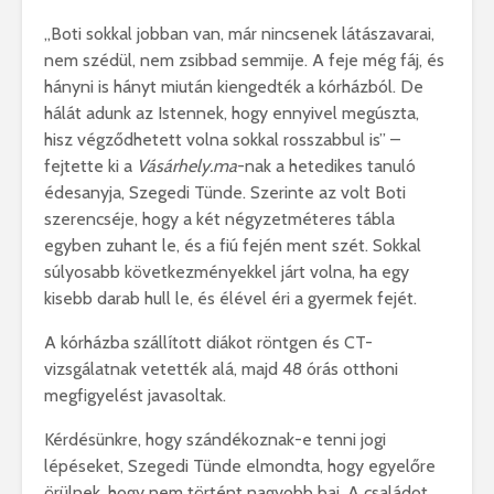
„Boti sokkal jobban van, már nincsenek látászavarai,
nem szédül, nem zsibbad semmije. A feje még fáj, és
hányni is hányt miután kiengedték a kórházból. De
hálát adunk az Istennek, hogy ennyivel megúszta,
hisz végződhetett volna sokkal rosszabbul is” –
fejtette ki a
Vásárhely.ma
-nak a hetedikes tanuló
édesanyja, Szegedi Tünde. Szerinte az volt Boti
szerencséje, hogy a két négyzetméteres tábla
egyben zuhant le, és a fiú fején ment szét. Sokkal
súlyosabb következményekkel járt volna, ha egy
kisebb darab hull le, és élével éri a gyermek fejét.
A kórházba szállított diákot röntgen és CT-
vizsgálatnak vetették alá, majd 48 órás otthoni
megfigyelést javasoltak.
Kérdésünkre, hogy szándékoznak-e tenni jogi
lépéseket, Szegedi Tünde elmondta, hogy egyelőre
örülnek, hogy nem történt nagyobb baj. A családot