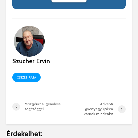
Szucher Ervin
ÖSSZES ÍRÁSA
Mozgóurna igénylése
Adventi
segítséggel
gyertyagyújtásra
várnak mindenkit
Érdekelhet: