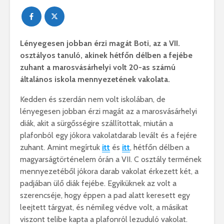
Lényegesen jobban érzi magát Boti, az a VII.
osztályos tanuló, akinek hétfőn délben a fejébe
zuhant a marosvásárhelyi volt 20-as számú
általános iskola mennyezetének vakolata.
Kedden és szerdán nem volt iskolában, de
lényegesen jobban érzi magát az a marosvásárhelyi
diák, akit a sürgősségire szállítottak, miután a
plafonból egy jókora vakolatdarab levált és a fejére
zuhant. Amint megírtuk
itt
és
itt
, hétfőn délben a
magyarságtörténelem órán a VII. C osztály termének
mennyezetéből jókora darab vakolat érkezett két, a
padjában ülő diák fejébe. Egyiküknek az volt a
szerencséje, hogy éppen a pad alatt keresett egy
leejtett tárgyat, és némileg védve volt, a másikat
viszont telibe kapta a plafonról lezuduló vakolat.