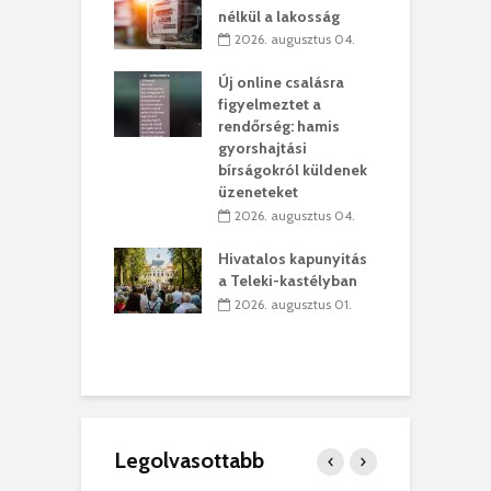
ett okok állnak
ö
nélkül a lakosság
kolaelhagyás
a
2026. augusztus 04.
rében
h
Új online csalásra
 július 31.
figyelmeztet a
lió lejből
1
rendőrség: hamis
rűsítik tovább a
k
gyorshajtási
vásárhelyi
m
bírságokról küldenek
teret
r
üzeneteket
 július 30.
2026. augusztus 04.
sról múzeumba
P
Hivatalos kapunyitás
yílt a
–
a Teleki-kastélyban
dszeredai
N
2026. augusztus 01.
ásmúzeum
P
 július 30.
Legolvasottabb