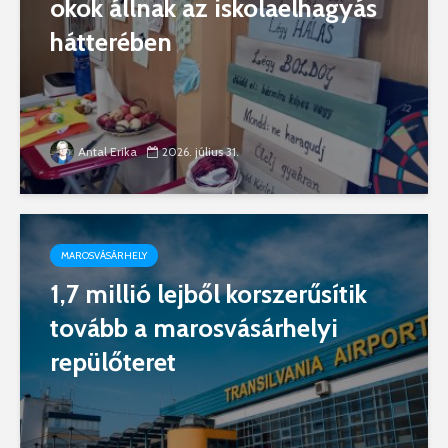
okok állnak az iskolaelhagyás
hátterében
Antal Erika
2026. július 31.
MAROSVÁSÁRHELY
1,7 millió lejből korszerűsítik
tovább a marosvásárhelyi
repülőteret