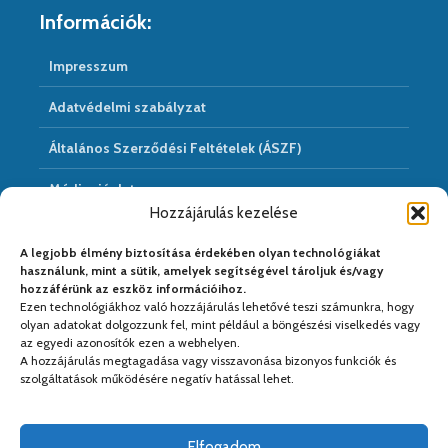
Információk:
Impresszum
Adatvédelmi szabályzat
Általános Szerződési Feltételek (ÁSZF)
Médiaajánlat
Hozzájárulás kezelése
Hírarchivum
A legjobb élmény biztosítása érdekében olyan technológiákat
használunk, mint a sütik, amelyek segítségével tároljuk és/vagy
hozzáférünk az eszköz információihoz.
Ezen technológiákhoz való hozzájárulás lehetővé teszi számunkra, hogy
Médiapartnereink:
olyan adatokat dolgozzunk fel, mint például a böngészési viselkedés vagy
az egyedi azonosítók ezen a webhelyen.
A hozzájárulás megtagadása vagy visszavonása bizonyos funkciók és
szolgáltatások működésére negatív hatással lehet.
Elfogadom