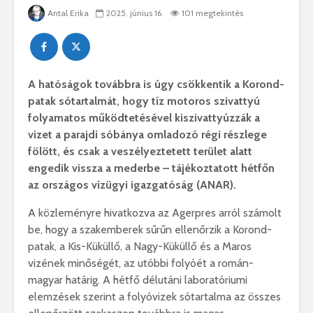
Antal Erika
2025. június 16.
101 megtekintés
A hatóságok továbbra is úgy csökkentik a Korond-
patak sótartalmát, hogy tíz motoros szivattyú
folyamatos működtetésével kiszivattyúzzák a
vizet a parajdi sóbánya omladozó régi részlege
fölött, és csak a veszélyeztetett terület alatt
engedik vissza a mederbe – tájékoztatott hétfőn
az országos vízügyi igazgatóság (ANAR).
A közleményre hivatkozva az Agerpres arról számolt
be, hogy a szakemberek sűrűn ellenőrzik a Korond-
patak, a Kis-Küküllő, a Nagy-Küküllő és a Maros
vizének minőségét, az utóbbi folyóét a román-
magyar határig. A hétfő délutáni laboratóriumi
elemzések szerint a folyóvizek sótartalma az összes