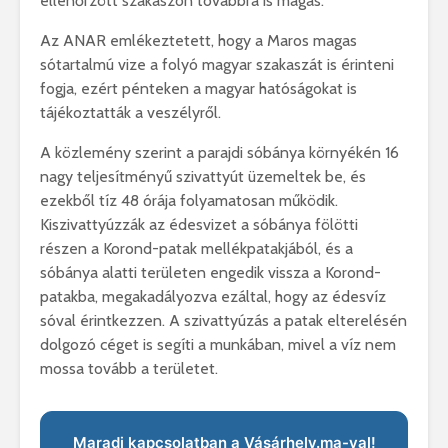
ellenőrzött szakaszon továbbra is magas.
Az ANAR emlékeztetett, hogy a Maros magas
sótartalmú vize a folyó magyar szakaszát is érinteni
fogja, ezért pénteken a magyar hatóságokat is
tájékoztatták a veszélyről.
A közlemény szerint a parajdi sóbánya környékén 16
nagy teljesítményű szivattyút üzemeltek be, és
ezekből tíz 48 órája folyamatosan működik.
Kiszivattyúzzák az édesvizet a sóbánya fölötti
részen a Korond-patak mellékpatakjából, és a
sóbánya alatti területen engedik vissza a Korond-
patakba, megakadályozva ezáltal, hogy az édesvíz
sóval érintkezzen. A szivattyúzás a patak elterelésén
dolgozó céget is segíti a munkában, mivel a víz nem
mossa tovább a területet.
Maradj kapcsolatban a Vásárhely.ma-val!