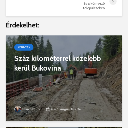
és a környező
településeken
Érdekelhet:
KÖRNYÉK
Száz kilométerrel közelebb
kerül Bukovina
Szucher Ervin
2026. augusztus 06.