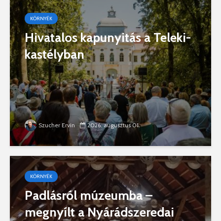
KÖRNYÉK
Hivatalos kapunyitás a Teleki-
kastélyban
Szucher Ervin
2026. augusztus 01.
KÖRNYÉK
Padlásról múzeumba –
megnyílt a Nyárádszeredai