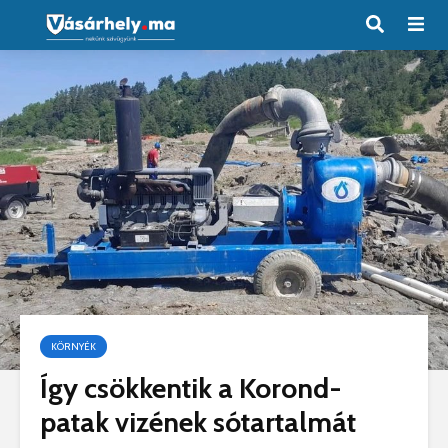
KÖRNYÉK
Így csökkentik a Korond-
patak vizének sótartalmát