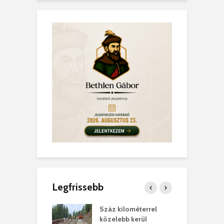
Legfrissebb
los kapunyitás
Száz kilométerrel
H
ki-kastélyban
közelebb kerül
a