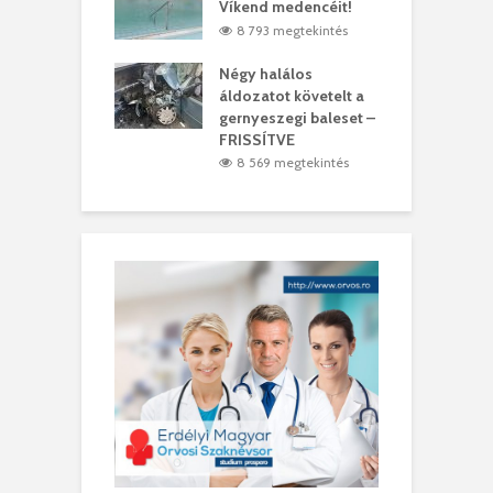
t
Víkend medencéit!
A
0 megtekintés
8 793 megtekintés
meddig elszáll a
Négy halálos
F
ir
áldozatot követelt a
W
gernyeszegi baleset –
9 megtekintés
FRISSÍTVE
8 569 megtekintés