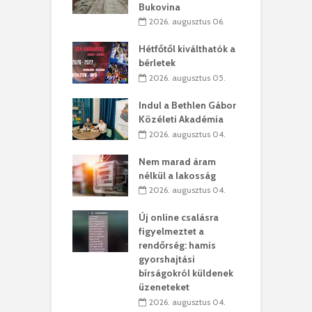
Bukovina
. augusztus 01.
2026. augusztus 06.
ánkó – Büllögi
E
ogatása
Hétfőtől kiválthatók a
ú
bérletek
. augusztus 01.
2026. augusztus 05.
g feltámadást!
B
Indul a Bethlen Gábor
. augusztus 01.
Közéleti Akadémia
2026. augusztus 04.
szervezetek:
C
ett okok állnak
ö
Nem marad áram
kolaelhagyás
a
nélkül a lakosság
rében
h
2026. augusztus 04.
 július 31.
Új online csalásra
lió lejből
1
figyelmeztet a
rűsítik tovább a
k
rendőrség: hamis
vásárhelyi
m
gyorshajtási
teret
r
bírságokról küldenek
üzeneteket
 július 30.
2026. augusztus 04.