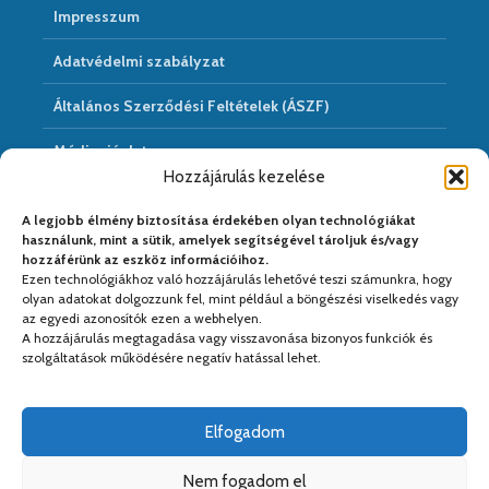
Impresszum
Adatvédelmi szabályzat
Általános Szerződési Feltételek (ÁSZF)
Médiaajánlat
Hozzájárulás kezelése
Hírarchivum
A legjobb élmény biztosítása érdekében olyan technológiákat
használunk, mint a sütik, amelyek segítségével tároljuk és/vagy
hozzáférünk az eszköz információihoz.
Ezen technológiákhoz való hozzájárulás lehetővé teszi számunkra, hogy
Médiapartnereink:
olyan adatokat dolgozzunk fel, mint például a böngészési viselkedés vagy
az egyedi azonosítók ezen a webhelyen.
A hozzájárulás megtagadása vagy visszavonása bizonyos funkciók és
szolgáltatások működésére negatív hatással lehet.
Elfogadom
Nem fogadom el