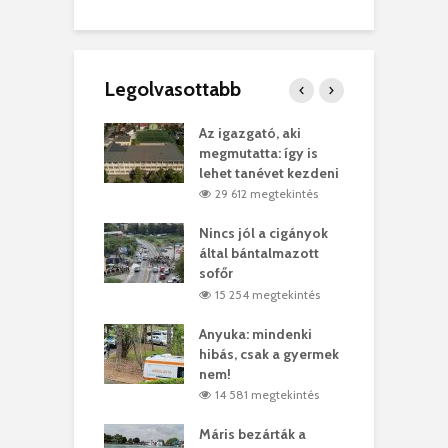
Legolvasottabb
teges Korda
Az igazgató, aki
F
y–Balázs Klári
megmutatta: így is
G
rt
lehet tanévet kezdeni
k
0 megtekintés
29 612 megtekintés
eivel
Nincs jól a cigányok
K
ödött Bölöni
által bántalmazott
k
ó
sofőr
L
4 megtekintés
15 254 megtekintés
lt a vonat egy
Anyuka: mindenki
E
es
hibás, csak a gyermek
3
ásárhelyi férfit
nem!
m
4 megtekintés
14 581 megtekintés
lálták László
Máris bezárták a
M