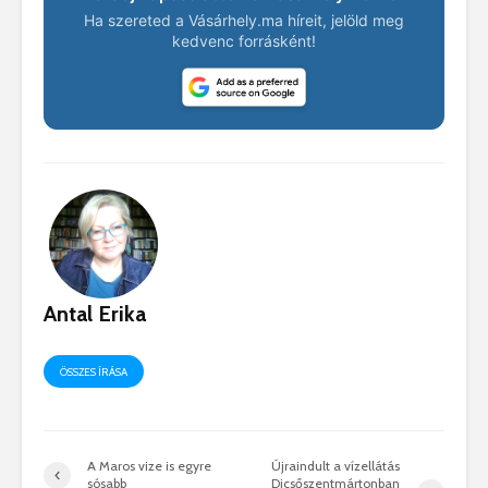
Ha szereted a Vásárhely.ma híreit, jelöld meg
kedvenc forrásként!
Antal Erika
ÖSSZES ÍRÁSA
A Maros vize is egyre
Újraindult a vízellátás
sósabb
Dicsőszentmártonban