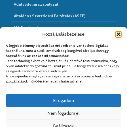
Adatvédelmi szabályzat
Általános Szerződési Feltételek (ÁSZF)
Médiaajánlat
Hozzájárulás kezelése
Hírarchivum
A legjobb élmény biztosítása érdekében olyan technológiákat
használunk, mint a sütik, amelyek segítségével tároljuk és/vagy
hozzáférünk az eszköz információihoz.
Ezen technológiákhoz való hozzájárulás lehetővé teszi számunkra, hogy
Médiapartnereink:
olyan adatokat dolgozzunk fel, mint például a böngészési viselkedés vagy
az egyedi azonosítók ezen a webhelyen.
A hozzájárulás megtagadása vagy visszavonása bizonyos funkciók és
szolgáltatások működésére negatív hatással lehet.
Elfogadom
Nem fogadom el
Beállítások