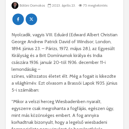
Bölöni Domokos
2023. április 23.
75 megtekintés
Nyolcadik, vagyis VIII. Eduárd (Edward Albert Christian
George Andrew Patrick David of Windsor; London,
1894. június 23. – Párizs, 1972. május 28.), az Egyesült
Királyság és a Brit Domíniumok királya és India
császára 1936. január 20-tól 1936. december 11-i
lemondásáig –
színes, változatos életet élt. Még a fogait is kikezdte
a világhírnév. Ezt olvasom a Brassói Lapok 1935. június
5-i számában:
“Mikor a velszi herceg Wiesbadenben nyaralt,
egyszerre csak megrohanta a fogfájás, egészen úgy,
mint más közönséges embert. A fog annyira
korhadtnak bizonyult, hogy a legelső wiesbadeni