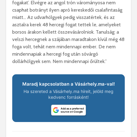
fogakat’. Elvégre az angol trón várományosa nem
csaphat botrányt ilyen apró kereskedői csalafintaság
miatt… Az udvarhölgyek pedig visszatértek, és az
asztalra kerek 48 hercegi fogat tettek le, amelyeket
borsos árakon kellett összevásárolniok. Tanulság: a
velszi hercegnek a szájában maradtakon kívül még 48
foga volt, tehát nem mindennapi ember. De nem
mindennapiak a hercegi fog után sóvárgó
dollárhölgyek sem. Nem mindennapi őrültek.”
Maradj kapcsolatban a Vásárhely.ma-val!
Ha szereted a Vásárhely.ma híreit, jelöld meg
kedvenc forrásként!