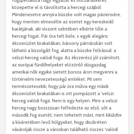
fogspecialista nagy vigyázat és bocsánatkérés
közepette el is távolította a hercegi szájból.
Mindenesetre annyira büszke volt magas páciensére,
hogy menten elmesélte az esetet egy kereskedő
barátjának, aki viszont sebtében elkérte tőle a
hercegi fogat. Pár óra telt bele, s egyik elegáns
ékszerüzlet kirakatában, bársony párnácskán volt
látható a kiszolgált fog, alatta a büszke felírással: a
velszi herceg valódi foga. Az ékszerész jól számított,
az európai fürdőhelyeket elözönlő dúsgazdag
amerikai nők egyike sietett borsos áron megvenni a
történelmi nevezetességű emléket. Mi sem
természetesebb, hogy pár óra múlva egy másik
ékszerüzlet kirakatában is ott pompázott a ‘velszi
herceg valódi foga’. Nem is egy helyen. Mire a velszi
herceg nagy bosszúsan felfedezte az első, sőt a
második fog esetét, nem tehetett mást, mint kiküldte
a kíséretében levő hölgyeket, hogy diszkréten
vásárolják össze a városban található összes ‘valódi