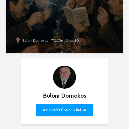
Bölöni Domokos
2026. június 30.
Bölöni Domokos
A SZERZŐ ÖSSZES ÍRÁSA