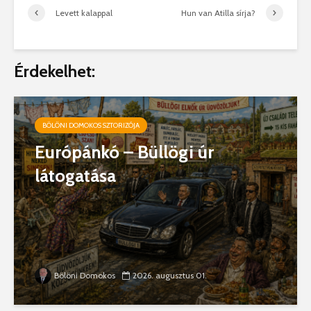
Levett kalappal
Hun van Atilla sírja?
Érdekelhet:
BÖLÖNI DOMOKOS SZTORIZÓJA
Európánkó – Büllögi úr
látogatása
Bölöni Domokos
2026. augusztus 01.