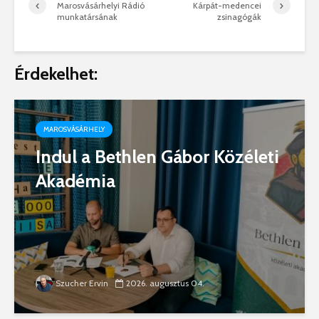
Marosvásárhelyi Rádió
Kárpát-medencei
munkatársának
zsinagógák
Érdekelhet:
MAROSVÁSÁRHELY
Indul a Bethlen Gábor Közéleti
Akadémia
Szucher Ervin
2026. augusztus 04.