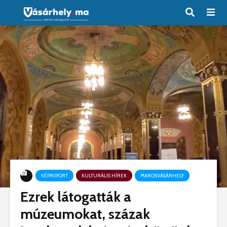
KÉPRIPORT
KULTURÁLIS HÍREK
MAROSVÁSÁRHELY
Ezrek látogatták a
múzeumokat, százak