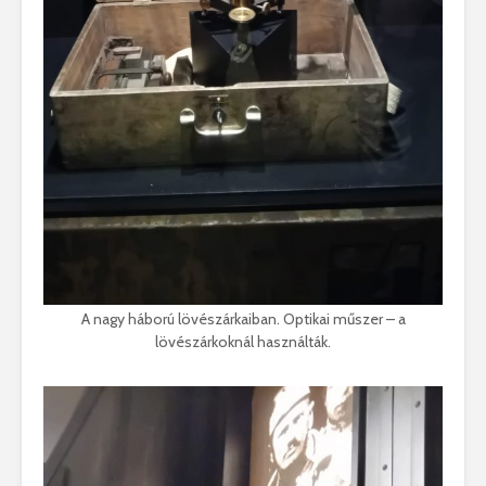
A nagy háború lövészárkaiban. Optikai műszer – a
lövészárkoknál használták.