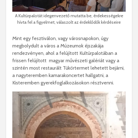
A Kultúrpalotát idegenvezető mutatta be, érdekességekre
hívta fel a figyelmet, válaszolt az érdeklődők kérdéseire
Mint egy fesztiválon, vagy városnapokon, úgy
megbolydult a város a Múzeumok éjszakája
rendezvényen, ahol a felújított Kultúrpalotában a
frissen felújított magyar művészeti galériát vagy a
szintén most restaurált Tükörtermet lehetett bejárni,
a nagyteremben kamarakoncertet hallgatni, a
Kisteremben gyerekfoglalkozásokon résztvenni.