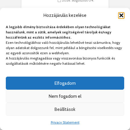
2026. augusztus 04.
Hozzájárulás kezelése
A legjobb élmény biztosítása érdekében olyan technológiákat
Legolvasottabb
használunk, mint a sütik, amelyek segítségével tároljuk és/vagy
hozzáférünk az eszköz információihoz.
Ezen technológiákhoz való hozzájárulás lehetővé teszi számunkra, hogy
teges Korda
Az igazgató, aki
F
olyan adatokat dolgozzunk fel, mint például a böngészési viselkedés vagy
y–Balázs Klári
megmutatta: így is
G
az egyedi azonosítók ezen a webhelyen.
rt
lehet tanévet kezdeni
k
A hozzájárulás megtagadása vagy visszavonása bizonyos funkciók és
7 megtekintés
29 611 megtekintés
szolgáltatások működésére negatív hatással lehet.
eivel
Nincs jól a cigányok
K
ödött Bölöni
által bántalmazott
k
Elfogadom
ó
sofőr
L
4 megtekintés
15 254 megtekintés
Nem fogadom el
lt a vonat egy
Anyuka: mindenki
E
es
hibás, csak a gyermek
3
Beállítások
ásárhelyi férfit
nem!
m
3 megtekintés
14 581 megtekintés
Privacy Statement