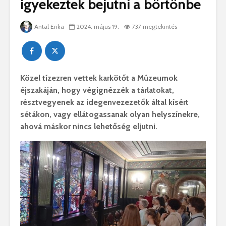
igyekeztek bejutni a börtönbe
Antal Erika
2024. május 19.
737 megtekintés
Közel tízezren vettek karkötőt a Múzeumok
éjszakáján, hogy végignézzék a tárlatokat,
résztvegyenek az idegenvezezetők által kísért
sétákon, vagy ellátogassanak olyan helyszínekre,
ahová máskor nincs lehetőség eljutni.