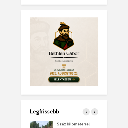
Legfrissebb
los kapunyitás
Száz kilométerrel
H