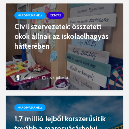
MAROSVÁSÁRHELY
OKTATÁS
Civil szervezetek: összetett
okok állnak az iskolaelhagyás
hátterében
Antal Erika
2026. július 31.
MAROSVÁSÁRHELY
1,7 millió lejből korszerűsítik
tovább a marosvásárhelyi