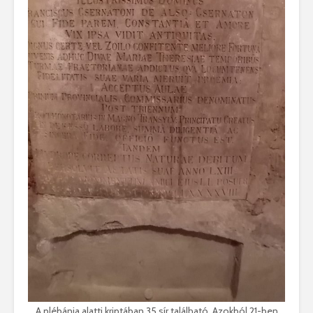
A plébánia alatti kriptában 35 sír található. Azokból 21-ben