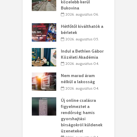
ki-kastélyban
közelebb kerül
a
Bukovina
. augusztus 01.
2026. augusztus 06.
ánkó – Büllögi
E
ogatása
Hétfőtől kiválthatók a
ú
bérletek
. augusztus 01.
2026. augusztus 05.
g feltámadást!
B
Indul a Bethlen Gábor
. augusztus 01.
Közéleti Akadémia
2026. augusztus 04.
szervezetek:
C
ett okok állnak
ö
Nem marad áram
kolaelhagyás
a
nélkül a lakosság
rében
h
2026. augusztus 04.
 július 31.
Új online csalásra
lió lejből
1
figyelmeztet a
rűsítik tovább a
k
rendőrség: hamis
vásárhelyi
m
gyorshajtási
teret
r
bírságokról küldenek
üzeneteket
 július 30.