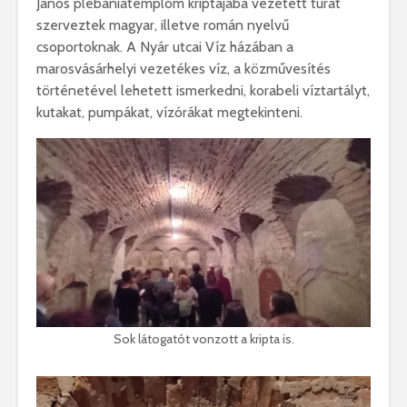
János plébániatemplom kriptájába vezetett túrát
szerveztek magyar, illetve román nyelvű
csoportoknak. A Nyár utcai Víz házában a
marosvásárhelyi vezetékes víz, a közművesítés
történetével lehetett ismerkedni, korabeli víztartályt,
kutakat, pumpákat, vízórákat megtekinteni.
Sok látogatót vonzott a kripta is.