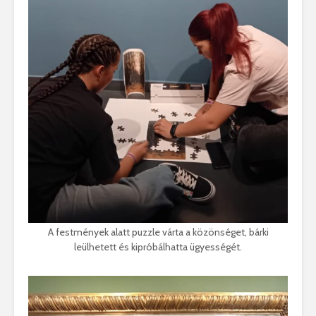
A festmények alatt puzzle várta a közönséget, bárki
leülhetett és kipróbálhatta ügyességét.