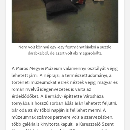
Nem volt könnyű egy-egy festményt kirakni a puzzle
darabkáiból, de azért volt aki megpróbálta.
A Maros Megyei Múzeum valamennyi osztályát végig
lehetett járni. A néprajzi, a természettudományi, a
történeti múzeumokat ezrek nézték végig, magyar és
román nyelvű idegenvezetés is várta az
érdeklődőket. A Bernády-építtette Városháza
tornyába is hosszú sorban állás árán lehetett feljutni,
bár oda az év többi napján is fel lehet menni. A
múzeumnak számos partnere volt a szervezésben,
több galéria is kinyitotta kapuit, a Keresztelő Szent