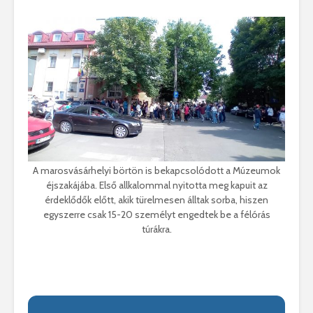
A marosvásárhelyi börtön is bekapcsolódott a Múzeumok
éjszakájába. Első allkalommal nyitotta meg kapuit az
érdeklődők előtt, akik türelmesen álltak sorba, hiszen
egyszerre csak 15-20 személyt engedtek be a félórás
túrákra.