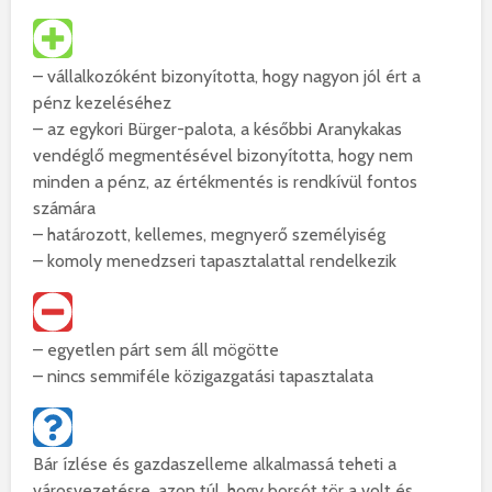
– vállalkozóként bizonyította, hogy nagyon jól ért a
pénz kezeléséhez
– az egykori Bürger-palota, a későbbi Aranykakas
vendéglő megmentésével bizonyította, hogy nem
minden a pénz, az értékmentés is rendkívül fontos
számára
– határozott, kellemes, megnyerő személyiség
– komoly menedzseri tapasztalattal rendelkezik
– egyetlen párt sem áll mögötte
– nincs semmiféle közigazgatási tapasztalata
Bár ízlése és gazdaszelleme alkalmassá teheti a
városvezetésre, azon túl, hogy borsót tör a volt és