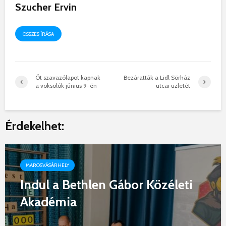
Szucher Ervin
ÖSSZES ÍRÁSA
Öt szavazólapot kapnak
Bezáratták a Lidl Sörház
a voksolók június 9-én
utcai üzletét
Érdekelhet:
MAROSVÁSÁRHELY
Indul a Bethlen Gábor Közéleti
Akadémia