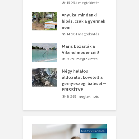
4 megtekintés
15 254 megtekintés
lt a vonat egy
Anyuka: mindenki
E
es
hibás, csak a gyermek
3
ásárhelyi férfit
nem!
m
4 megtekintés
14 581 megtekintés
lálták László
Máris bezárták a
M
t
Víkend medencéit!
A
0 megtekintés
8 791 megtekintés
meddig elszáll a
Négy halálos
F
ir
áldozatot követelt a
W
gernyeszegi baleset –
9 megtekintés
FRISSÍTVE
8 568 megtekintés