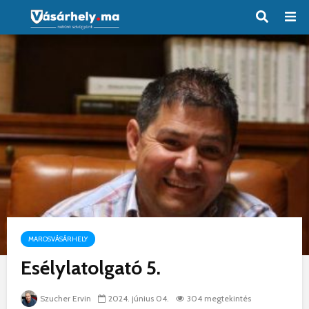
MAROSVÁSÁRHELY
Esélylatolgató 5.
Szucher Ervin
2024. június 04.
304 megtekintés