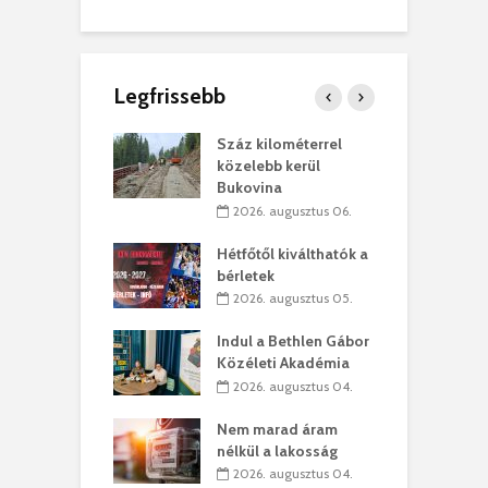
Legfrissebb
los kapunyitás
Száz kilométerrel
H
ki-kastélyban
közelebb kerül
a
Bukovina
. augusztus 01.
2026. augusztus 06.
ánkó – Büllögi
E
ogatása
Hétfőtől kiválthatók a
ú
bérletek
. augusztus 01.
2026. augusztus 05.
g feltámadást!
B
Indul a Bethlen Gábor
. augusztus 01.
Közéleti Akadémia
2026. augusztus 04.
szervezetek:
C
ett okok állnak
ö
Nem marad áram
kolaelhagyás
a
nélkül a lakosság
rében
h
2026. augusztus 04.