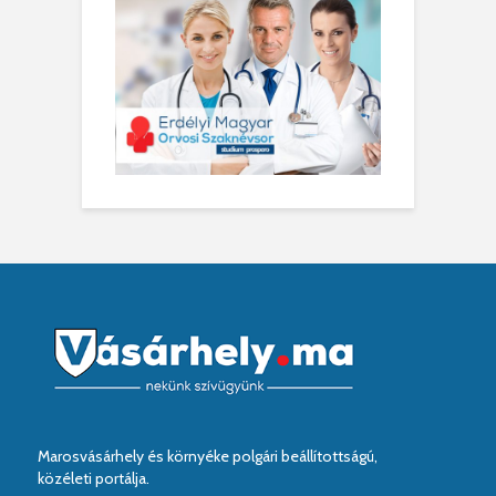
Marosvásárhely és környéke polgári beállítottságú,
közéleti portálja.