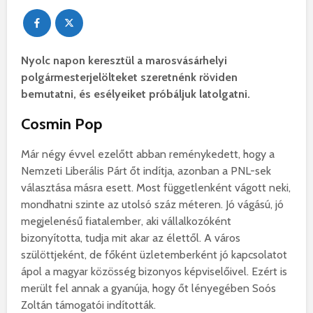
Nyolc napon keresztül a marosvásárhelyi
polgármesterjelölteket szeretnénk röviden
bemutatni, és esélyeiket próbáljuk latolgatni.
Cosmin Pop
Már négy évvel ezelőtt abban reménykedett, hogy a
Nemzeti Liberális Párt őt indítja, azonban a PNL-sek
választása másra esett. Most függetlenként vágott neki,
mondhatni szinte az utolsó száz méteren. Jó vágású, jó
megjelenésű fiatalember, aki vállalkozóként
bizonyította, tudja mit akar az élettől. A város
szülöttjeként, de főként üzletemberként jó kapcsolatot
ápol a magyar közösség bizonyos képviselőivel. Ezért is
merült fel annak a gyanúja, hogy őt lényegében Soós
Zoltán támogatói indították.