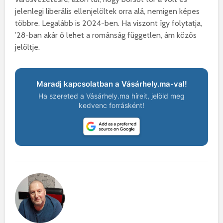
jelenlegi liberális ellenjelöltek orra alá, nemigen képes
többre. Legalább is 2024-ben. Ha viszont így folytatja,
’28-ban akár ő lehet a románság független, ám közös
jelöltje.
Maradj kapcsolatban a Vásárhely.ma-val!
Ha szereted a Vásárhely.ma híreit, jelöld meg
kedvenc forrásként!