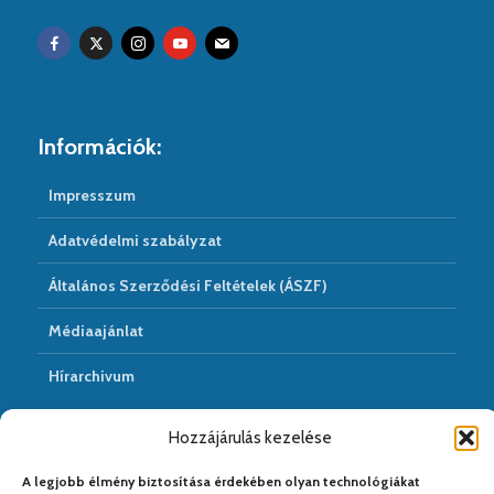
Információk:
Impresszum
Adatvédelmi szabályzat
Általános Szerződési Feltételek (ÁSZF)
Médiaajánlat
Hírarchivum
Hozzájárulás kezelése
Médiapartnereink:
A legjobb élmény biztosítása érdekében olyan technológiákat