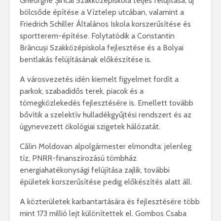
Gheorghe Șincai Szakközépiskola
teljes felújítása, új
bölcsőde építése a Víztelep utcában, valamint a
Friedrich Schiller Általános Iskola
korszerűsítése és
sportterem-építése. Folytatódik a
Constantin
Brâncuși Szakközépiskola
fejlesztése és a Bolyai
bentlakás felújításának előkészítése is.
A városvezetés idén kiemelt figyelmet fordít a
parkok, szabadidős terek, piacok és a
tömegközlekedés fejlesztésére is. Emellett tovább
bővítik a szelektív hulladékgyűjtési rendszert és az
úgynevezett ökológiai szigetek hálózatát.
Călin Moldovan
alpolgármester elmondta: jelenleg
tíz, PNRR-finanszírozású tömbház
energiahatékonysági felújítása zajlik, további
épületek korszerűsítése pedig előkészítés alatt áll.
A közterületek karbantartására és fejlesztésére több
mint 173 millió lejt különítettek el.
Gombos Csaba