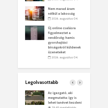
szervezetek:
C
ett okok állnak
ö
Nem marad áram
kolaelhagyás
a
nélkül a lakosság
rében
h
2026. augusztus 04.
 július 31.
Új online csalásra
lió lejből
1
figyelmeztet a
rűsítik tovább a
k
rendőrség: hamis
vásárhelyi
m
gyorshajtási
teret
r
bírságokról küldenek
üzeneteket
 július 30.
2026. augusztus 04.
Legolvasottabb
teges Korda
Az igazgató, aki
F
y–Balázs Klári
megmutatta: így is
G
rt
lehet tanévet kezdeni
k
7 megtekintés
29 611 megtekintés