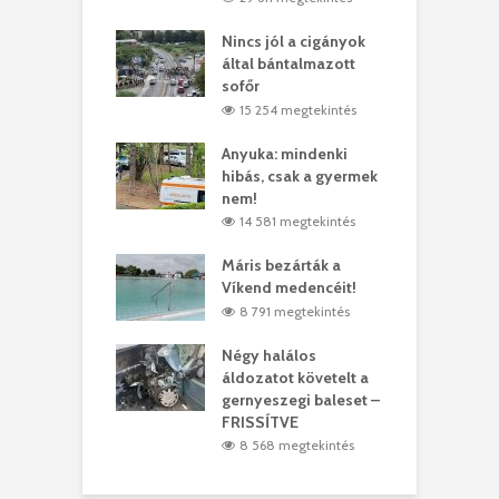
eivel
Nincs jól a cigányok
K
ödött Bölöni
által bántalmazott
k
ó
sofőr
L
4 megtekintés
15 254 megtekintés
lt a vonat egy
Anyuka: mindenki
E
es
hibás, csak a gyermek
3
ásárhelyi férfit
nem!
m
4 megtekintés
14 581 megtekintés
lálták László
Máris bezárták a
M
t
Víkend medencéit!
A
0 megtekintés
8 791 megtekintés
meddig elszáll a
Négy halálos
F
ir
áldozatot követelt a
W
gernyeszegi baleset –
9 megtekintés
FRISSÍTVE
8 568 megtekintés