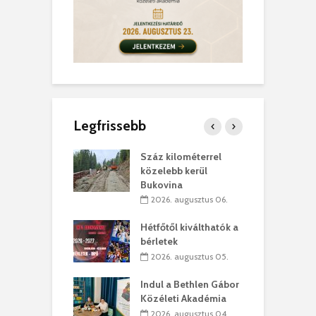
Legfrissebb
los kapunyitás
Száz kilométerrel
H
ki-kastélyban
közelebb kerül
a
Bukovina
. augusztus 01.
2026. augusztus 06.
ánkó – Büllögi
E
ogatása
Hétfőtől kiválthatók a
ú
bérletek
. augusztus 01.
2026. augusztus 05.
g feltámadást!
B
Indul a Bethlen Gábor
. augusztus 01.
Közéleti Akadémia
2026. augusztus 04.