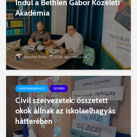
Indul a Bethlen Gábor Közéleti
Akadémia
Szucher Ervin
2026. augusztus 04.
MAROSVÁSÁRHELY
OKTATÁS
Civil szervezetek: összetett
okok állnak az iskolaelhagyás
hátterében