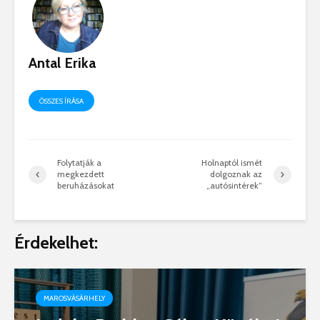
Antal Erika
ÖSSZES ÍRÁSA
Folytatják a
Holnaptól ismét
megkezdett
dolgoznak az
beruházásokat
„autósintérek”
Érdekelhet:
MAROSVÁSÁRHELY