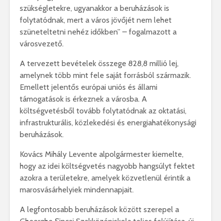
szükségletekre, ugyanakkor a beruházások is
folytatódnak, mert a város jövőjét nem lehet
szüneteltetni nehéz időkben” – fogalmazott a
városvezető.
A tervezett bevételek összege 828,8 millió lej,
amelynek több mint fele saját forrásból származik.
Emellett jelentős európai uniós és állami
támogatások is érkeznek a városba. A
költségvetésből tovább folytatódnak az oktatási,
infrastrukturális, közlekedési és energiahatékonysági
beruházások.
Kovács Mihály Levente
alpolgármester kiemelte,
hogy az idei költségvetés nagyobb hangsúlyt fektet
azokra a területekre, amelyek közvetlenül érintik a
marosvásárhelyiek mindennapjait.
A legfontosabb beruházások között szerepel a