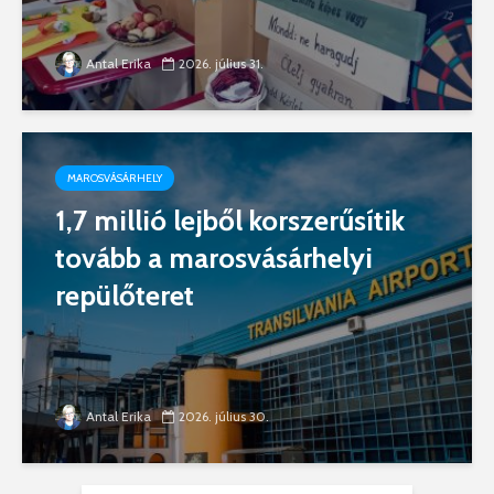
Antal Erika
2026. július 31.
MAROSVÁSÁRHELY
1,7 millió lejből korszerűsítik
tovább a marosvásárhelyi
repülőteret
Antal Erika
2026. július 30.