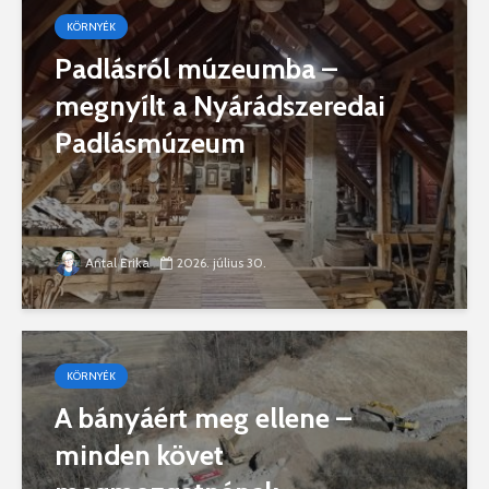
KÖRNYÉK
Padlásról múzeumba –
megnyílt a Nyárádszeredai
Padlásmúzeum
Antal Erika
2026. július 30.
KÖRNYÉK
A bányáért meg ellene –
minden követ