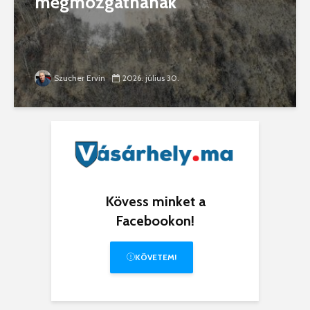
megmozgatnának
Szucher Ervin
2026. július 30.
Kövess minket a
Facebookon!
KÖVETEM!