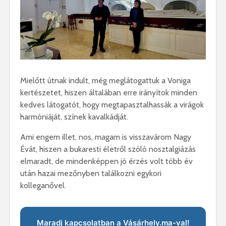
Mielőtt útnak indult, még meglátogattuk a Voniga
kertészetet, hiszen általában erre irányítok minden
kedves látogatót, hogy megtapasztalhassák a virágok
harmóniáját, színek kavalkádját.
Ami engem illet, nos, magam is visszavárom Nagy
Évát, hiszen a bukaresti életről szóló nosztalgiázás
elmaradt, de mindenképpen jó érzés volt több év
után hazai mezőnyben találkozni egykori
kolleganővel.
Maradj kapcsolatban a Vásárhely.ma-val!