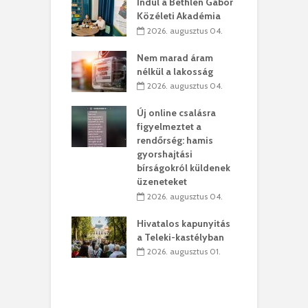
g feltámadást!
Indul a Bethlen Gábor
B
Közéleti Akadémia
. augusztus 01.
2026. augusztus 04.
szervezetek:
C
Nem marad áram
ett okok állnak
ö
nélkül a lakosság
kolaelhagyás
a
2026. augusztus 04.
rében
h
Új online csalásra
 július 31.
figyelmeztet a
lió lejből
1
rendőrség: hamis
rűsítik tovább a
k
gyorshajtási
vásárhelyi
m
bírságokról küldenek
teret
r
üzeneteket
 július 30.
2026. augusztus 04.
sról múzeumba
P
Hivatalos kapunyitás
yílt a
–
a Teleki-kastélyban
dszeredai
N
2026. augusztus 01.
ásmúzeum
P
 július 30.