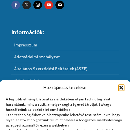
Információk:
Impresszum
Adatvédelmi szabályzat
Általános Szerződési Feltételek (ÁSZF)
Médiaajánlat
Hozzájárulás kezelése
Hírarchivum
A legjobb élmény biztosítása érdekében olyan technológiákat
használunk, mint a sütik, amelyek segítségével tároljuk és/vagy
hozzáférünk az eszköz információihoz.
Ezen technológiákhoz való hozzájárulás lehetővé teszi számunkra, hogy
Médiapartnereink:
olyan adatokat dolgozzunk fel, mint például a böngészési viselkedés vagy
az egyedi azonosítók ezen a webhelyen.