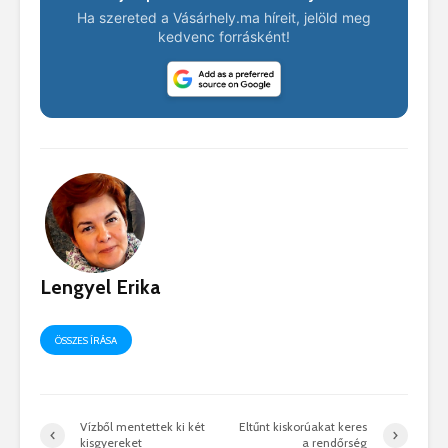
Ha szereted a Vásárhely.ma híreit, jelöld meg
kedvenc forrásként!
Lengyel Erika
ÖSSZES ÍRÁSA
Vízből mentettek ki két
Eltűnt kiskorúakat keres
kisgyereket
a rendőrség