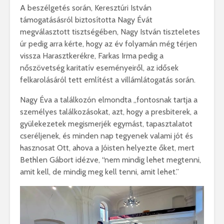
A beszélgetés során, Keresztúri István
támogatásásról biztosította Nagy Évát
megválasztott tisztségében, Nagy István tiszteletes
úr pedig arra kérte, hogy az év folyamán még térjen
vissza Harasztkerékre, Farkas Irma pedig a
nőszövetség karitatív eseményeiről, az idősek
felkarolásáról tett említést a villámlátogatás során.
Nagy Éva a találkozón elmondta „fontosnak tartja a
személyes találkozásokat, azt, hogy a presbiterek, a
gyülekezetek megismerjék egymást, tapasztalatot
cseréljenek, és minden nap tegyenek valami jót és
hasznosat Ott, ahova a Jóisten helyezte őket, mert
Bethlen Gábort idézve, “nem mindig lehet megtenni,
amit kell, de mindig meg kell tenni, amit lehet.”