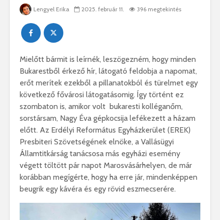
Lengyel Erika
2025. február 11.
396 megtekintés
Mielőtt bármit is leírnék, leszögezném, hogy minden
Bukarestből érkező hír, látogató feldobja a napomat,
erőt merítek ezekből a pillanatokból és türelmet egy
következő fővárosi látogatásomig. Így történt ez
szombaton is, amikor volt bukaresti kolléganőm,
sorstársam, Nagy Éva gépkocsija lefékezett a házam
előtt. Az Erdélyi Református Egyházkerület (EREK)
Presbiteri Szövetségének elnöke, a Vallásügyi
Államtitkárság tanácsosa más egyházi esemény
végett töltött pár napot Marosvásárhelyen, de már
korábban megígérte, hogy ha erre jár, mindenképpen
beugrik egy kávéra és egy rövid eszmecserére.