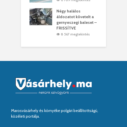
meddig elszáll a
Négy halálos
F
ir
áldozatot követelt a
W
gernyeszegi baleset –
0 megtekintés
FRISSÍTVE
8 567 megtekintés
Marosvásárhely és környéke polgári beállítottságú,
közéleti portálja.