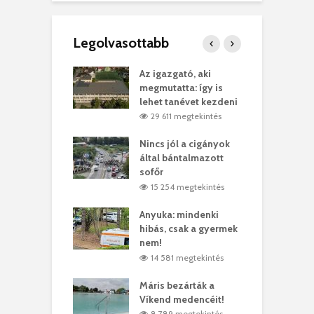
Legolvasottabb
teges Korda
Az igazgató, aki
F
y–Balázs Klári
megmutatta: így is
G
rt
lehet tanévet kezdeni
k
6 megtekintés
29 611 megtekintés
eivel
Nincs jól a cigányok
K
ödött Bölöni
által bántalmazott
k
ó
sofőr
L
1 megtekintés
15 254 megtekintés
lt a vonat egy
Anyuka: mindenki
E
es
hibás, csak a gyermek
3
ásárhelyi férfit
nem!
m
3 megtekintés
14 581 megtekintés
lálták László
Máris bezárták a
M
t
Víkend medencéit!
A
0 megtekintés
8 789 megtekintés