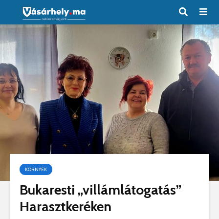
KÖRNYÉK
Bukaresti „villámlátogatás”
Harasztkeréken