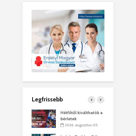
Legfrissebb
ánkó – Büllögi
Hétfőtől kiválthatók a
E
ogatása
bérletek
ú
. augusztus 01.
2026. augusztus 05.