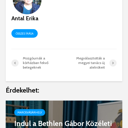
Antal Erika
ÖSSZES ÍRÁSA
Mozgóurnák a
Megválasztották a
kórházban fekvő
megyei tanács új
betegeknek
alelnökeit
Érdekelhet:
MAROSVÁSÁRHELY
Indul a Bethlen Gábor Közéleti