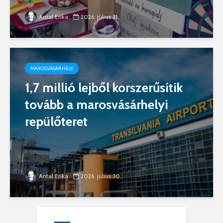
Antal Erika
2026. július 31.
MAROSVÁSÁRHELY
1,7 millió lejből korszerűsítik
tovább a marosvásárhelyi
repülőteret
Antal Erika
2026. július 30.