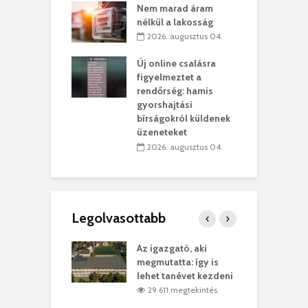
ett okok állnak
ö
Nem marad áram
kolaelhagyás
a
nélkül a lakosság
rében
h
2026. augusztus 04.
 július 31.
Új online csalásra
lió lejből
1
figyelmeztet a
rűsítik tovább a
k
rendőrség: hamis
vásárhelyi
m
gyorshajtási
teret
r
bírságokról küldenek
üzeneteket
 július 30.
2026. augusztus 04.
Legolvasottabb
teges Korda
Az igazgató, aki
F
y–Balázs Klári
megmutatta: így is
G
rt
lehet tanévet kezdeni
k
8 megtekintés
29 611 megtekintés