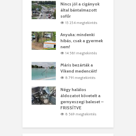
eivel
Nincs jól a cigányok
K
ödött Bölöni
által bántalmazott
k
ó
sofőr
L
4 megtekintés
15 254 megtekintés
lt a vonat egy
Anyuka: mindenki
E
es
hibás, csak a gyermek
3
ásárhelyi férfit
nem!
m
4 megtekintés
14 581 megtekintés
lálták László
Máris bezárták a
M
t
Víkend medencéit!
A
0 megtekintés
8 791 megtekintés
meddig elszáll a
Négy halálos
F
ir
áldozatot követelt a
W
gernyeszegi baleset –
9 megtekintés
FRISSÍTVE
8 569 megtekintés