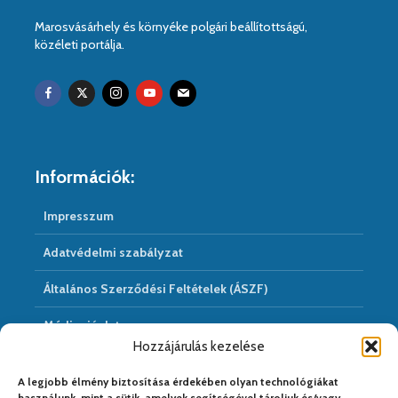
Marosvásárhely és környéke polgári beállítottságú,
közéleti portálja.
Információk:
Impresszum
Adatvédelmi szabályzat
Általános Szerződési Feltételek (ÁSZF)
Médiaajánlat
Hozzájárulás kezelése
Hírarchivum
A legjobb élmény biztosítása érdekében olyan technológiákat
használunk, mint a sütik, amelyek segítségével tároljuk és/vagy