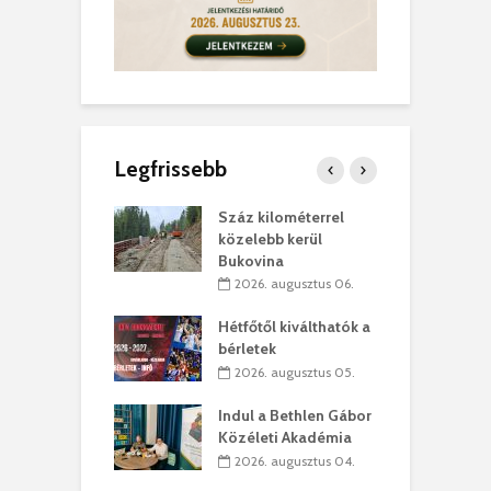
Legfrissebb
los kapunyitás
Száz kilométerrel
H
ki-kastélyban
közelebb kerül
a
Bukovina
. augusztus 01.
2026. augusztus 06.
ánkó – Büllögi
E
ogatása
Hétfőtől kiválthatók a
ú
bérletek
. augusztus 01.
2026. augusztus 05.
g feltámadást!
B
Indul a Bethlen Gábor
. augusztus 01.
Közéleti Akadémia
2026. augusztus 04.
szervezetek:
C