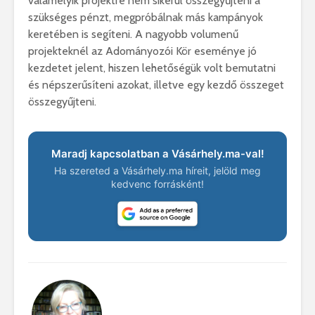
valamelyik projektre nem sikerül összegyűjteni a
szükséges pénzt, megpróbálnak más kampányok
keretében is segíteni. A nagyobb volumenű
projekteknél az Adományozói Kör eseménye jó
kezdetet jelent, hiszen lehetőségük volt bemutatni
és népszerűsíteni azokat, illetve egy kezdő összeget
összegyűjteni.
Maradj kapcsolatban a Vásárhely.ma-val!
Ha szereted a Vásárhely.ma híreit, jelöld meg
kedvenc forrásként!