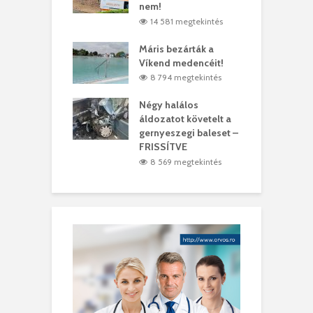
ásárhelyi férfit
nem!
m
4 megtekintés
14 581 megtekintés
lálták László
Máris bezárták a
M
t
Víkend medencéit!
A
1 megtekintés
8 794 megtekintés
meddig elszáll a
Négy halálos
F
ir
áldozatot követelt a
W
gernyeszegi baleset –
9 megtekintés
FRISSÍTVE
8 569 megtekintés