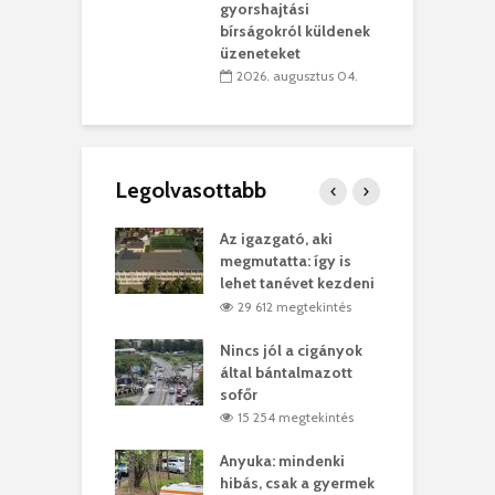
vásárhelyi
m
gyorshajtási
teret
r
bírságokról küldenek
üzeneteket
 július 30.
2026. augusztus 04.
Legolvasottabb
teges Korda
Az igazgató, aki
F
y–Balázs Klári
megmutatta: így is
G
rt
lehet tanévet kezdeni
k
0 megtekintés
29 612 megtekintés
eivel
Nincs jól a cigányok
K
ödött Bölöni
által bántalmazott
k
ó
sofőr
L
4 megtekintés
15 254 megtekintés
lt a vonat egy
Anyuka: mindenki
E
es
hibás, csak a gyermek
3