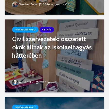
Szucher Ervin
2026. augusztus 04.
MAROSVÁSÁRHELY
OKTATÁS
Civil szervezetek: összetett
okok állnak az iskolaelhagyás
hátterében
Antal Erika
2026. július 31.
MAROSVÁSÁRHELY