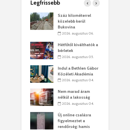
Legfrissebb
los kapunyitás
Száz kilométerrel
H
ki-kastélyban
közelebb kerül
a
Bukovina
. augusztus 01.
2026. augusztus 06.
ánkó – Büllögi
E
ogatása
Hétfőtől kiválthatók a
ú
bérletek
. augusztus 01.
2026. augusztus 05.
g feltámadást!
B
Indul a Bethlen Gábor
. augusztus 01.
Közéleti Akadémia
2026. augusztus 04.
szervezetek:
C
ett okok állnak
ö
Nem marad áram
kolaelhagyás
a
nélkül a lakosság
rében
h
2026. augusztus 04.
 július 31.
Új online csalásra
lió lejből
1
figyelmeztet a
rűsítik tovább a
k
rendőrség: hamis