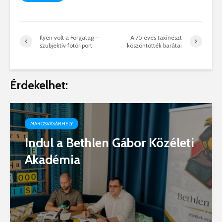
Ilyen volt a Forgatag –
A 75 éves taxínészt
szubjektív fotóriport
köszöntötték barátai
Érdekelhet:
MAROSVÁSÁRHELY
Indul a Bethlen Gábor Közéleti
Akadémia