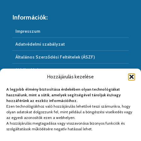
Információk:
Impresszum
Adatvédelmi szabályzat
Általános Szerződési Feltételek (ÁSZF)
Médiaajánlat
Hozzájárulás kezelése
Hírarchivum
A legjobb élmény biztosítása érdekében olyan technológiákat
használunk, mint a sütik, amelyek segítségével tároljuk és/vagy
hozzáférünk az eszköz információihoz.
Ezen technológiákhoz való hozzájárulás lehetővé teszi számunkra, hogy
Médiapartnereink:
olyan adatokat dolgozzunk fel, mint például a böngészési viselkedés vagy
az egyedi azonosítók ezen a webhelyen.
A hozzájárulás megtagadása vagy visszavonása bizonyos funkciók és
szolgáltatások működésére negatív hatással lehet.