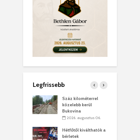
Legfrissebb
los kapunyitás
Száz kilométerrel
H
ki-kastélyban
közelebb kerül
a
Bukovina
. augusztus 01.
2026. augusztus 06.
ánkó – Büllögi
E
ogatása
Hétfőtől kiválthatók a
ú
bérletek
. augusztus 01.