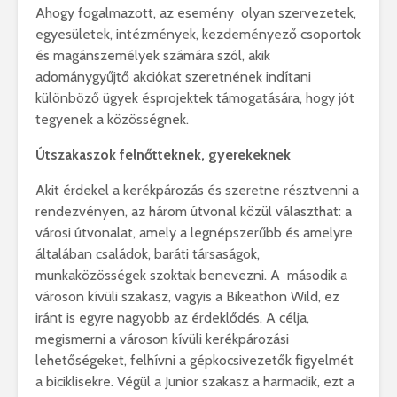
Ahogy fogalmazott, az esemény olyan szervezetek,
egyesületek, intézmények, kezdeményező csoportok
és magánszemélyek számára szól, akik
adománygyűjtő akciókat szeretnének indítani
különböző ügyek ésprojektek támogatására, hogy jót
tegyenek a közösségnek.
Útszakaszok felnőtteknek, gyerekeknek
Akit érdekel a kerékpározás és szeretne résztvenni a
rendezvényen, az három útvonal közül választhat: a
városi útvonalat, amely a legnépszerűbb és amelyre
általában családok, baráti társaságok,
munkaközösségek szoktak benevezni. A második a
városon kívüli szakasz, vagyis a Bikeathon Wild, ez
iránt is egyre nagyobb az érdeklődés. A célja,
megismerni a városon kívüli kerékpározási
lehetőségeket, felhívni a gépkocsivezetők figyelmét
a biciklisekre. Végül a Junior szakasz a harmadik, ezt a