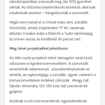
városközpontban szervezik meg, ide 500 gyereket
várnak. Az előzetes bejelentkezés kötelező, akárcsak
a bukósisak viselete – hangsúlyozták a szervezők.
Végül nem marad el a Critical mass sem, a biciklis
felvonulás, amely szeptember 17-én, vasárnap
délután 3 órakor indul a főtérről a Tudor lakótelepig
és onnan vissza, és körülbelül 45 percet tart.
Még lehet projektekkel jelentkezni
Az idén nyolc projektet lehet támogatni, azok közül
választani a legrokonszenvesebbet. A szervezők
ismertették valamennyit, a kezdeményezések az
oktatás, az egészségügy, a szociális ügyek, valamint a
környezetvédelem érdekeit célozzák. Ahogy Gál
Sándor elmondta, 125-130 ezer lejt szeretnének
gyűjteni.
Azoknak a civil szervezeteknek, egyesületeknek,