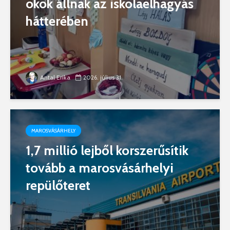
okok állnak az iskolaelhagyás
hátterében
Antal Erika
2026. július 31.
MAROSVÁSÁRHELY
1,7 millió lejből korszerűsítik
tovább a marosvásárhelyi
repülőteret