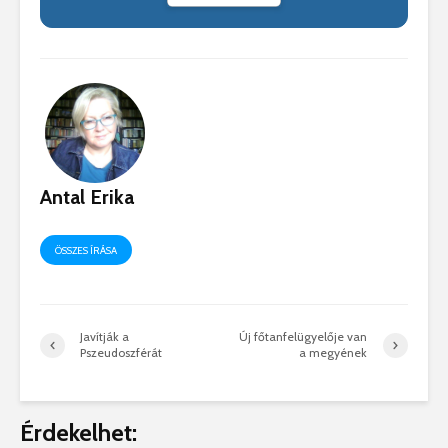
Antal Erika
ÖSSZES ÍRÁSA
Javítják a
Új főtanfelügyelője van
Pszeudoszférát
a megyének
Érdekelhet: