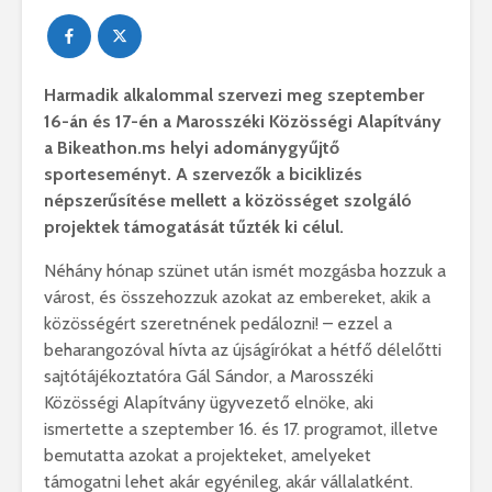
Harmadik alkalommal szervezi meg szeptember
16-án és 17-én a Marosszéki Közösségi Alapítvány
a Bikeathon.ms helyi adománygyűjtő
sporteseményt. A szervezők a biciklizés
népszerűsítése mellett a közösséget szolgáló
projektek támogatását tűzték ki célul.
Néhány hónap szünet után ismét mozgásba hozzuk a
várost, és összehozzuk azokat az embereket, akik a
közösségért szeretnének pedálozni! – ezzel a
beharangozóval hívta az újságírókat a hétfő délelőtti
sajtótájékoztatóra Gál Sándor, a Marosszéki
Közösségi Alapítvány ügyvezető elnöke, aki
ismertette a szeptember 16. és 17. programot, illetve
bemutatta azokat a projekteket, amelyeket
támogatni lehet akár egyénileg, akár vállalatként.