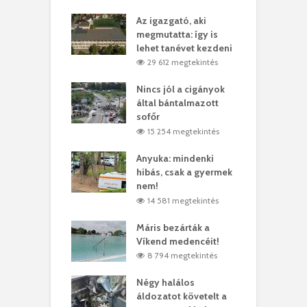
teges Korda
Az igazgató, aki
F
y–Balázs Klári
megmutatta: így is
G
rt
lehet tanévet kezdeni
k
0 megtekintés
29 612 megtekintés
eivel
Nincs jól a cigányok
K
ödött Bölöni
által bántalmazott
k
ó
sofőr
L
4 megtekintés
15 254 megtekintés
lt a vonat egy
Anyuka: mindenki
E
es
hibás, csak a gyermek
3
ásárhelyi férfit
nem!
m
4 megtekintés
14 581 megtekintés
lálták László
Máris bezárták a
M
t
Víkend medencéit!
A
0 megtekintés
8 794 megtekintés
meddig elszáll a
Négy halálos
F
ir
áldozatot követelt a
W