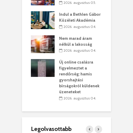
2026. augusztus 05.
g feltámadást!
B
Indul a Bethlen Gábor
. augusztus 01.
Közéleti Akadémia
2026. augusztus 04.
szervezetek:
C
ett okok állnak
ö
Nem marad áram
kolaelhagyás
a
nélkül a lakosság
rében
h
2026. augusztus 04.
 július 31.
Új online csalásra
lió lejből
1
figyelmeztet a
rűsítik tovább a
k
rendőrség: hamis
vásárhelyi
m
gyorshajtási
teret
r
bírságokról küldenek
üzeneteket
 július 30.
2026. augusztus 04.
Legolvasottabb