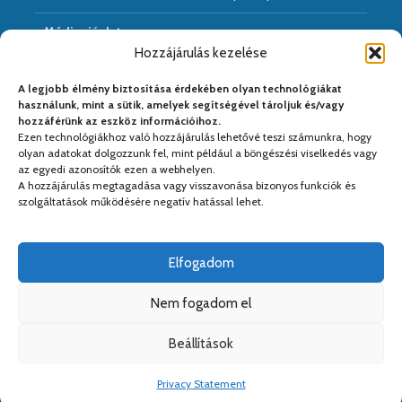
Médiaajánlat
Hozzájárulás kezelése
Hírarchivum
A legjobb élmény biztosítása érdekében olyan technológiákat
használunk, mint a sütik, amelyek segítségével tároljuk és/vagy
hozzáférünk az eszköz információihoz.
Ezen technológiákhoz való hozzájárulás lehetővé teszi számunkra, hogy
Médiapartnereink:
olyan adatokat dolgozzunk fel, mint például a böngészési viselkedés vagy
az egyedi azonosítók ezen a webhelyen.
A hozzájárulás megtagadása vagy visszavonása bizonyos funkciók és
szolgáltatások működésére negatív hatással lehet.
Elfogadom
Nem fogadom el
Beállítások
Copyright © 2026. Kiadja a
Kreativ PS Kft.
. Web&design:
Kreativ
Privacy Statement