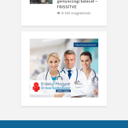
gernyeszegi baleset –
9 megtekintés
FRISSÍTVE
8 569 megtekintés