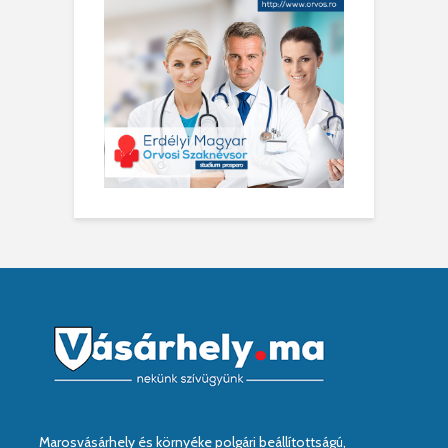
Marosvásárhely és környéke polgári beállítottságú,