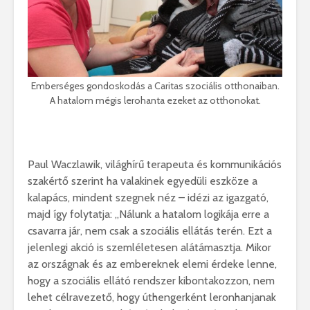
Emberséges gondoskodás a Caritas szociális otthonaiban.
A hatalom mégis lerohanta ezeket az otthonokat.
Paul Waczlawik, világhírű terapeuta és kommunikációs
szakértő szerint ha valakinek egyedüli eszköze a
kalapács, mindent szegnek néz – idézi az igazgató,
majd így folytatja: „Nálunk a hatalom logikája erre a
csavarra jár, nem csak a szociális ellátás terén. Ezt a
jelenlegi akció is szemléletesen alátámasztja. Mikor
az országnak és az embereknek elemi érdeke lenne,
hogy a szociális ellátó rendszer kibontakozzon, nem
lehet célravezető, hogy úthengerként leronhanjanak