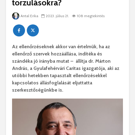
torzulásokra?
Antal Erika
2023. július 21.
108 megtekintés
Az ellenőrzéseknek akkor van értelmük, ha az
ellenőrző szervek hozzáállása, indítéka és
szándéka jó irányba mutat – állítja dr. Márton
András, a
Gyulafehérvári Caritas igazgatója, aki az
utóbbi hetekben tapasztalt ellenőrzésekkel
kapcsolatos állásfoglalását eljuttatta
szerkesztőségünkbe is.