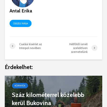
Antal Erika
ÖSSZES ÍRÁSA
Csalási kísérlet az
Hétfőtől ismét
Interpol nevében
szelektíven
szemetelünk
Érdekelhet:
KÖRNYÉK
Száz kilométerrel közelebb
kerül Bukovina