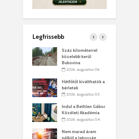
Legfrissebb
los kapunyitás
Száz kilométerrel
H
ki-kastélyban
közelebb kerül
a
Bukovina
. augusztus 01.
2026. augusztus 06.
ánkó – Büllögi
E
ogatása
Hétfőtől kiválthatók a
ú
bérletek
. augusztus 01.
2026. augusztus 05.
g feltámadást!
B
Indul a Bethlen Gábor
. augusztus 01.
Közéleti Akadémia
2026. augusztus 04.
szervezetek:
C
ett okok állnak
ö
Nem marad áram
kolaelhagyás
a
nélkül a lakosság