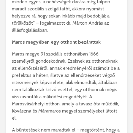
minden egyes, a nehézségek dacára még talpon
maradt szociális szolgáltatót, akkora nyomást
helyezve rá, hogy sokan inkább majd bedobják a
törülközőt” – fogalmazott dr. Márton András az
állásfoglalásában.
Maros megyében egy otthont bezárattak
Maros megye 91 szociális otthonában 1666
személyről gondoskodnak. Ezeknek az otthonoknak
az ellenőrzéséről, annak eredményéről számolt be a
prefektus a héten, illetve az ellenőrzéseket végző
intézmények képviselete, akik elmondták, általában
nem találkoztak kirívó esettel, egy otthonnak mégis
visszavonták a működési engedélyét. A
Marosvásárhelyi otthon, amely a tavasz óta működik,
Kovászna és Máramaros megyei személyeket látott
el.
A büntetések nem maradtak el – megtörtént, hogy a