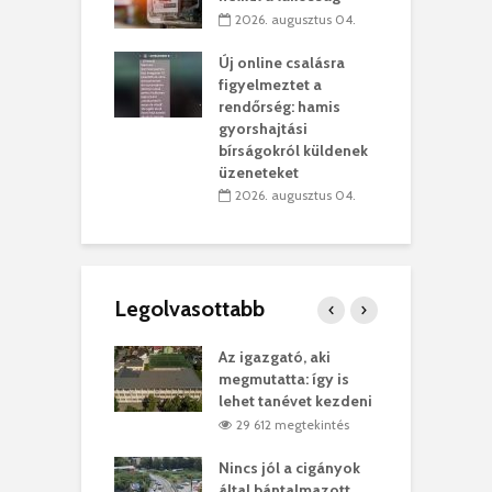
rében
h
2026. augusztus 04.
 július 31.
Új online csalásra
lió lejből
1
figyelmeztet a
rűsítik tovább a
k
rendőrség: hamis
vásárhelyi
m
gyorshajtási
teret
r
bírságokról küldenek
üzeneteket
 július 30.
2026. augusztus 04.
Legolvasottabb
teges Korda
Az igazgató, aki
F
y–Balázs Klári
megmutatta: így is
G
rt
lehet tanévet kezdeni
k
0 megtekintés
29 612 megtekintés
eivel
Nincs jól a cigányok
K
ödött Bölöni
által bántalmazott
k