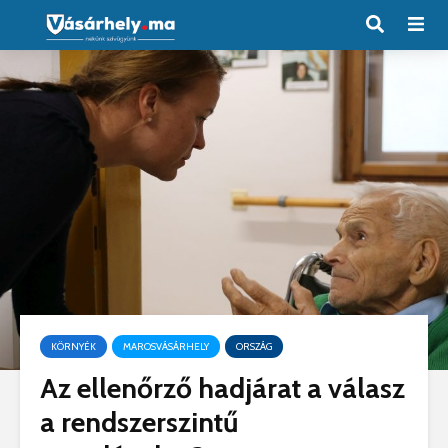
KÖRNYÉK
MAROSVÁSÁRHELY
ORSZÁG
Az ellenőrző hadjárat a válasz
a rendszerszintű