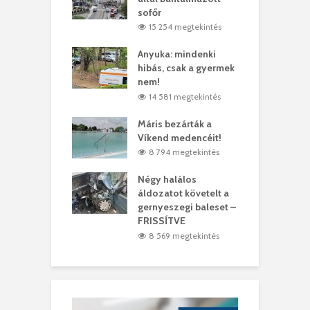
ó
sofőr
L
4 megtekintés
15 254 megtekintés
lt a vonat egy
Anyuka: mindenki
E
es
hibás, csak a gyermek
3
ásárhelyi férfit
nem!
m
4 megtekintés
14 581 megtekintés
lálták László
Máris bezárták a
M
t
Víkend medencéit!
A
1 megtekintés
8 794 megtekintés
meddig elszáll a
Négy halálos
F
ir
áldozatot követelt a
W
gernyeszegi baleset –
9 megtekintés
FRISSÍTVE
8 569 megtekintés