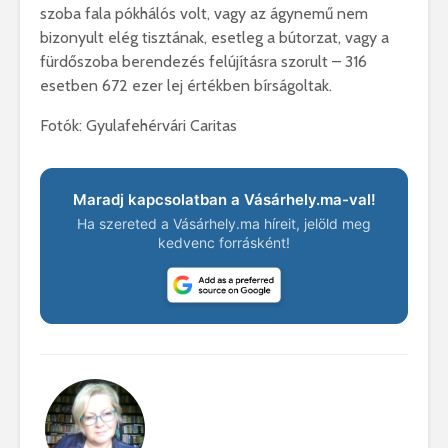
szoba fala pókhálós volt, vagy az ágynemű nem
bizonyult elég tisztának, esetleg a bútorzat, vagy a
fürdőszoba berendezés felújításra szorult – 316
esetben 672 ezer lej értékben bírságoltak.
Fotók: Gyulafehérvári Caritas
Maradj kapcsolatban a Vásárhely.ma-val!
Ha szereted a Vásárhely.ma híreit, jelöld meg
kedvenc forrásként!