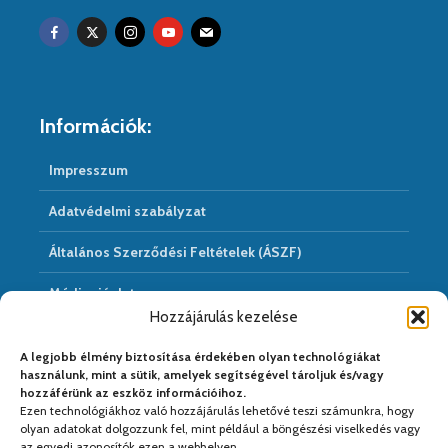
Információk:
Impresszum
Adatvédelmi szabályzat
Általános Szerződési Feltételek (ÁSZF)
Médiaajánlat
Hozzájárulás kezelése
Hírarchivum
A legjobb élmény biztosítása érdekében olyan technológiákat
használunk, mint a sütik, amelyek segítségével tároljuk és/vagy
hozzáférünk az eszköz információihoz.
Ezen technológiákhoz való hozzájárulás lehetővé teszi számunkra, hogy
Médiapartnereink:
olyan adatokat dolgozzunk fel, mint például a böngészési viselkedés vagy
az egyedi azonosítók ezen a webhelyen.