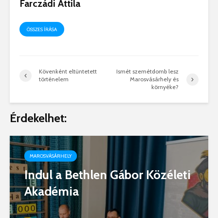
Farczádi Attila
ÖSSZES ÍRÁSA
Kövenként eltüntetett
Ismét szemétdomb lesz
történelem
Marosvásárhely és
környéke?
Érdekelhet:
MAROSVÁSÁRHELY
Indul a Bethlen Gábor Közéleti
Akadémia