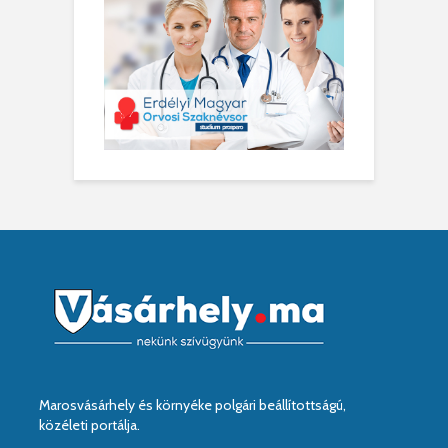
Marosvásárhely és környéke polgári beállítottságú,
közéleti portálja.