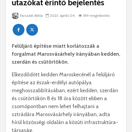
utazókat érintő bejelentés
Farczádi Attila
2023. április 04.
189 megtekintés
Felüljáró építése miatt korlátozzák a
forgalmat Marosvásárhely irányában kedden,
szerdán és csütörtökön.
Elkezdődött kedden Maroskecénél a felüljáró
építése az észak-erdélyi autópálya
meghosszabbításában, ezért kedden, szerdán
és csütörtökön 8 és 18 óra között ebben a
csomópontban nem lehet felhajtani a
sztrádára Marosvásárhely irányában, adta
hírül közösségi oldalán a közúti infrastruktúra-
társaság.