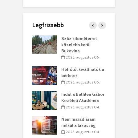
Legfrissebb
los kapunyitás
Száz kilométerrel
H
ki-kastélyban
közelebb kerül
a
Bukovina
. augusztus 01.
2026. augusztus 06.
ánkó – Büllögi
E
ogatása
Hétfőtől kiválthatók a
ú
bérletek
. augusztus 01.
2026. augusztus 05.
g feltámadást!
B
Indul a Bethlen Gábor
. augusztus 01.
Közéleti Akadémia
2026. augusztus 04.
szervezetek:
C
ett okok állnak
ö
Nem marad áram
kolaelhagyás
a
nélkül a lakosság
rében
h
2026. augusztus 04.
 július 31.