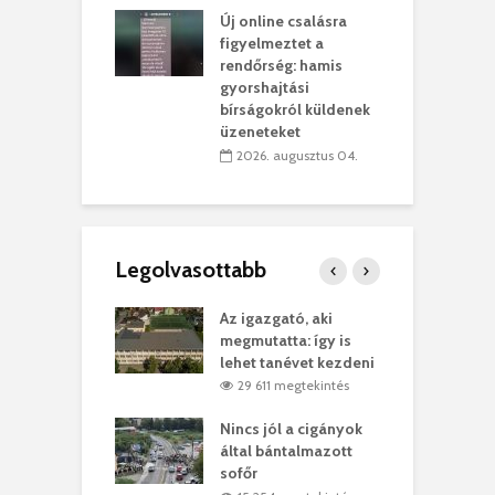
Új online csalásra
lió lejből
1
figyelmeztet a
rűsítik tovább a
k
rendőrség: hamis
vásárhelyi
m
gyorshajtási
teret
r
bírságokról küldenek
üzeneteket
 július 30.
2026. augusztus 04.
Legolvasottabb
teges Korda
Az igazgató, aki
F
y–Balázs Klári
megmutatta: így is
G
rt
lehet tanévet kezdeni
k
7 megtekintés
29 611 megtekintés
eivel
Nincs jól a cigányok
K
ödött Bölöni
által bántalmazott
k
ó
sofőr
L