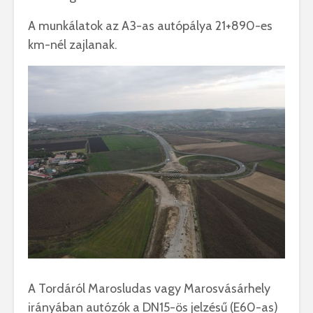
A munkálatok
az A3-as autópálya 21+890-es
km-nél
zajlanak
.
A Tordáról
Marosludas vagy
Marosvásárhely
irányában autózók
a DN15-ös
jelzésű (E60-as)