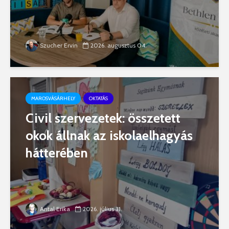
Szucher Ervin
2026. augusztus 04.
MAROSVÁSÁRHELY
OKTATÁS
Civil szervezetek: összetett
okok állnak az iskolaelhagyás
hátterében
Antal Erika
2026. július 31.