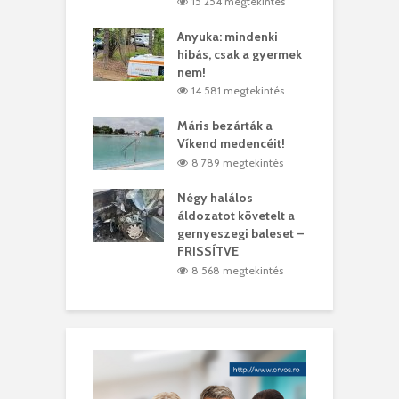
4 megtekintés
15 254 megtekintés
lt a vonat egy
Anyuka: mindenki
E
es
hibás, csak a gyermek
3
ásárhelyi férfit
nem!
m
3 megtekintés
14 581 megtekintés
lálták László
Máris bezárták a
M
t
Víkend medencéit!
A
0 megtekintés
8 789 megtekintés
meddig elszáll a
Négy halálos
F
ir
áldozatot követelt a
W
gernyeszegi baleset –
4 megtekintés
FRISSÍTVE
8 568 megtekintés