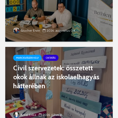
Szucher Ervin
2026. augusztus 04.
MAROSVÁSÁRHELY
OKTATÁS
Civil szervezetek: összetett
okok állnak az iskolaelhagyás
hátterében
Antal Erika
2026. július 31.