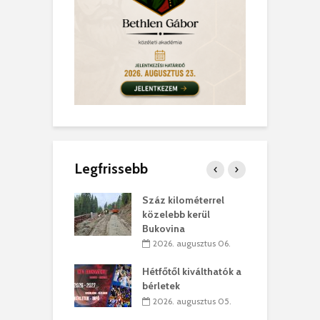
Legfrissebb
los kapunyitás
Száz kilométerrel
H
ki-kastélyban
közelebb kerül
a
Bukovina
. augusztus 01.
2026. augusztus 06.
ánkó – Büllögi
E
ogatása
Hétfőtől kiválthatók a
ú
bérletek
. augusztus 01.
2026. augusztus 05.
g feltámadást!
B