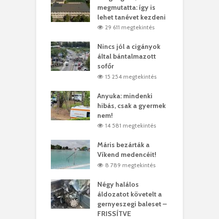
y–Balázs Klári
megmutatta: így is
G
rt
lehet tanévet kezdeni
k
7 megtekintés
29 611 megtekintés
eivel
Nincs jól a cigányok
K
ödött Bölöni
által bántalmazott
k
ó
sofőr
L
4 megtekintés
15 254 megtekintés
lt a vonat egy
Anyuka: mindenki
E
es
hibás, csak a gyermek
3
ásárhelyi férfit
nem!
m
3 megtekintés
14 581 megtekintés
lálták László
Máris bezárták a
M
t
Víkend medencéit!
A
0 megtekintés
8 789 megtekintés
meddig elszáll a
Négy halálos
F
ir
áldozatot követelt a
W
gernyeszegi baleset –
6 megtekintés
FRISSÍTVE