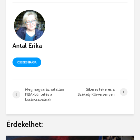
Antal Erika
ÖSSZES ÍRÁSA
Megmagyarázhatatlan
Sikeres tekerés a
FIBA-büntetés a
Székely Körversenyen
kosárcsapatnak
Érdekelhet: