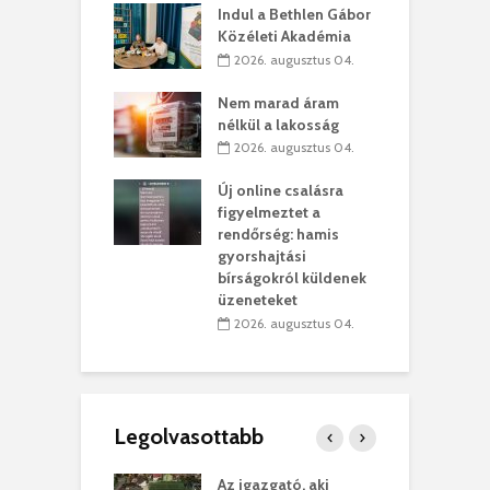
Indul a Bethlen Gábor
. augusztus 01.
Közéleti Akadémia
2026. augusztus 04.
szervezetek:
C
ett okok állnak
ö
Nem marad áram
kolaelhagyás
a
nélkül a lakosság
rében
h
2026. augusztus 04.
 július 31.
Új online csalásra
lió lejből
1
figyelmeztet a
rűsítik tovább a
k
rendőrség: hamis
vásárhelyi
m
gyorshajtási
teret
r
bírságokról küldenek
üzeneteket
 július 30.
2026. augusztus 04.
Legolvasottabb
teges Korda
Az igazgató, aki
F