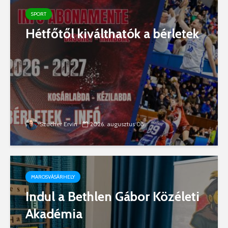
SPORT
Hétfőtől kiválthatók a bérletek
Szucher Ervin
2026. augusztus 05.
MAROSVÁSÁRHELY
Indul a Bethlen Gábor Közéleti
Akadémia