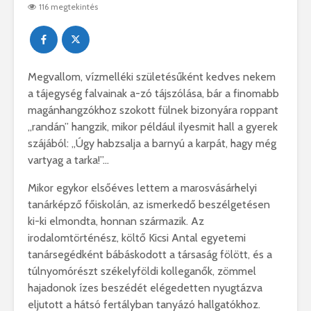
116 megtekintés
Megvallom, vízmelléki születésűként kedves nekem
a tájegység falvainak a-zó tájszólása, bár a finomabb
magánhangzókhoz szokott fülnek bizonyára roppant
„randán” hangzik, mikor például ilyesmit hall a gyerek
szájából: „Úgy habzsalja a barnyú a karpát, hagy még
vartyag a tarka!”…
Mikor egykor elsőéves lettem a marosvásárhelyi
tanárképző főiskolán, az ismerkedő beszélgetésen
ki-ki elmondta, honnan származik. Az
irodalomtörténész, költő Kicsi Antal egyetemi
tanársegédként bábáskodott a társaság fölött, és a
túlnyomórészt székelyföldi kolleganők, zömmel
hajadonok ízes beszédét elégedetten nyugtázva
eljutott a hátsó fertályban tanyázó hallgatókhoz.