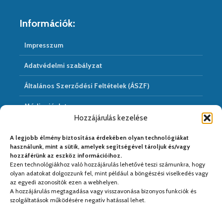
Információk:
Impresszum
Adatvédelmi szabályzat
Általános Szerződési Feltételek (ÁSZF)
Médiaajánlat
Hozzájárulás kezelése
Hírarchivum
A legjobb élmény biztosítása érdekében olyan technológiákat
használunk, mint a sütik, amelyek segítségével tároljuk és/vagy
hozzáférünk az eszköz információihoz.
Ezen technológiákhoz való hozzájárulás lehetővé teszi számunkra, hogy
Médiapartnereink:
olyan adatokat dolgozzunk fel, mint például a böngészési viselkedés vagy
az egyedi azonosítók ezen a webhelyen.
A hozzájárulás megtagadása vagy visszavonása bizonyos funkciók és
szolgáltatások működésére negatív hatással lehet.