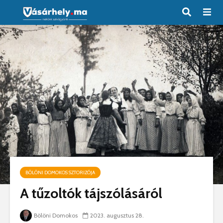
BÖLÖNI DOMOKOS SZTORIZÓJA
A tűzoltók tájszólásáról
Bölöni Domokos
2023. augusztus 28.