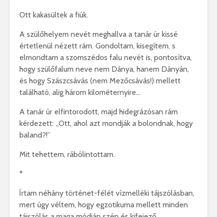
Ott kakasültek a fiúk.
A szülőhelyem nevét meghallva a tanár úr kissé
értetlenül nézett rám. Gondoltam, kisegítem, s
elmondtam a szomszédos falu nevét is, pontosítva,
hogy szülőfalum neve nem Dánya, hanem Dányán,
és hogy Szászcsávás (nem Mezőcsávás!) mellett
található, alig három kilométernyire…
A tanár úr elfintorodott, majd hidegrázósan rám
kérdezett: „Ott, ahol azt mondják a bolondnak, hogy
baland?!”
Mit tehettem, rábólintottam.
*
Írtam néhány történet-félét vízmelléki tájszólásban,
mert úgy véltem, hogy egzotikuma mellett minden
tájszólás a maga módján szép és kifejező.