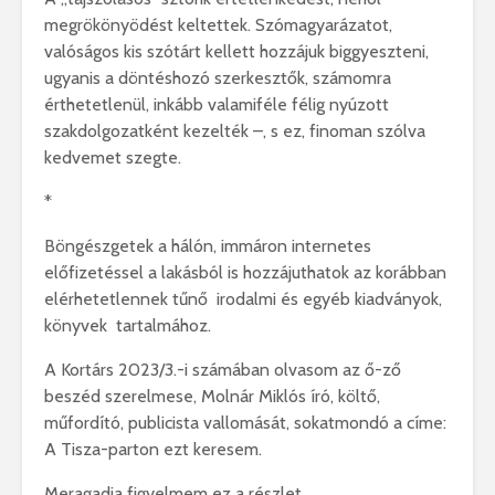
megrökönyödést keltettek. Szómagyarázatot,
valóságos kis szótárt kellett hozzájuk biggyeszteni,
ugyanis a döntéshozó szerkesztők, számomra
érthetetlenül, inkább valamiféle félig nyúzott
szakdolgozatként kezelték –, s ez, finoman szólva
kedvemet szegte.
*
Böngészgetek a hálón, immáron internetes
előfizetéssel a lakásból is hozzájuthatok az korábban
elérhetetlennek tűnő irodalmi és egyéb kiadványok,
könyvek tartalmához.
A Kortárs 2023/3.-i számában olvasom az ő-ző
beszéd szerelmese, Molnár Miklós író, költő,
műfordító, publicista vallomását, sokatmondó a címe:
A Tisza-parton ezt keresem.
Meragadja figyelmem ez a részlet.