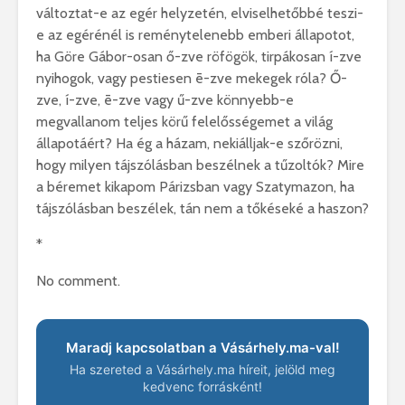
változtat-e az egér helyzetén, elviselhetőbbé teszi-
e az egérénél is reménytelenebb emberi állapotot,
ha Göre Gábor-osan ő-zve röfögök, tirpákosan í-zve
nyihogok, vagy pestiesen ē-zve mekegek róla? Ő-
zve, í-zve, ē-zve vagy ű-zve könnyebb-e
megvallanom teljes körű felelősségemet a világ
állapotáért? Ha ég a házam, nekiálljak-e szőrözni,
hogy milyen tájszólásban beszélnek a tűzoltók? Mire
a béremet kikapom Párizsban vagy Szatymazon, ha
tájszólásban beszélek, tán nem a tőkéseké a haszon?
*
No comment.
Maradj kapcsolatban a Vásárhely.ma-val!
Ha szereted a Vásárhely.ma híreit, jelöld meg
kedvenc forrásként!