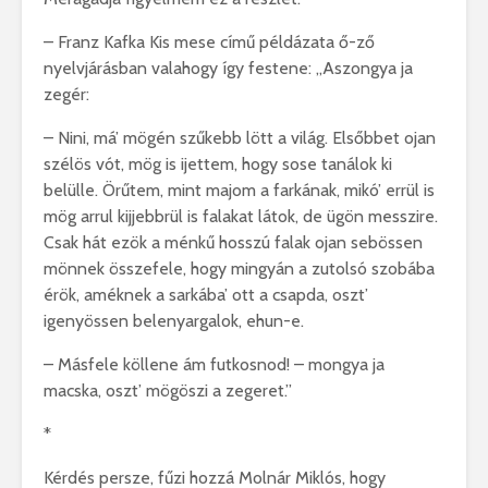
– Franz Kafka Kis mese című példázata ő-ző
nyelvjárásban valahogy így festene: „Aszongya ja
zegér:
– Nini, má’ mögén szűkebb lött a világ. Elsőbbet ojan
szélös vót, mög is ijettem, hogy sose tanálok ki
belülle. Örűtem, mint majom a farkának, mikó’ errül is
mög arrul kijjebbrül is falakat látok, de ügön messzire.
Csak hát ezök a ménkű hosszú falak ojan sebössen
mönnek összefele, hogy mingyán a zutolsó szobába
érök, améknek a sarkába’ ott a csapda, oszt’
igenyössen belenyargalok, ehun-e.
– Másfele köllene ám futkosnod! – mongya ja
macska, oszt’ mögöszi a zegeret.”
*
Kérdés persze, fűzi hozzá Molnár Miklós, hogy