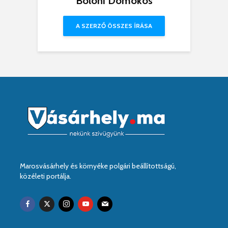
Bölöni Domokos
A SZERZŐ ÖSSZES ÍRÁSA
Marosvásárhely és környéke polgári beállítottságú,
közéleti portálja.