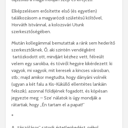
Elképzelésem erősítette első (és egyetlen)
találkozásom a magyarózdi születésű költővel,
Horváth Istvánnal, a kolozsvári Utunk
szerkesztőségében.
Miután kollegámmal bemutattak a ránk sem hederítő
szerkesztőknek, Ő, aki szintén vendégként
tartózkodott ott, mindjárt kézhez vett, félreült
velem egy sarokba, és töviről hegyire kikérdezett: ki
vagyok, mi vagyok, mit keresek a kincses városban,
stb.; majd amikor megtudta, hogy dányáni volnék
(ugyan a két falu a Kis-Küküllő ellentétes lankáin
fekszik), azonnal földijének fogadott, és kópésan
jegyezte meg: – Sze’ nálatok is úgy mondják a
rátartiak, hogy „Én tartam el a papat!”
*
A „tájszólásos” sztorik értetlenkedést, néhol