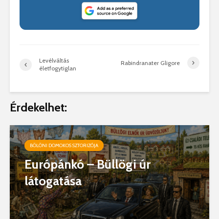
Levélváltás
Rabindranater Gligore
életfogytiglan
Érdekelhet:
BÖLÖNI DOMOKOS SZTORIZÓJA
Európánkó – Büllögi úr
látogatása