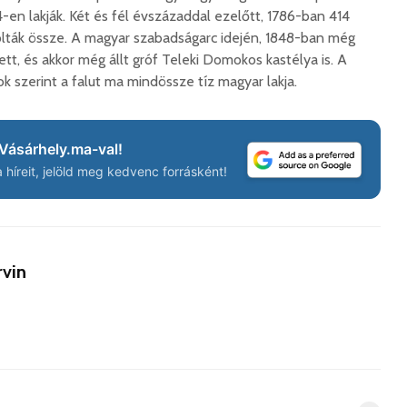
– megnyí
a Teleki-kastélyban
en lakják. Két és fél évszázaddal ezelőtt, 1786-ban 414
Nyáráds
2026. augusztus 01.
olták össze. A magyar szabadságarc idején, 1848-ban még
Padlás
tt, és akkor még állt gróf Teleki Domokos kastélya is. A
2026. j
k szerint a falut ma mindössze tíz magyar lakja.
Vásárhely.ma-val!
híreit, jelöld meg kedvenc forrásként!
Az igazgató, aki
Fergete
megmutatta: így is
György–
lehet tanévet kezdeni
koncert
29 611 megtekintés
7 806 
rvin
Nincs jól a cigányok
Könnyei
által bántalmazott
küszköd
sofőr
László
15 254 megtekintés
7 701 
Anyuka: mindenki
Elgázolt