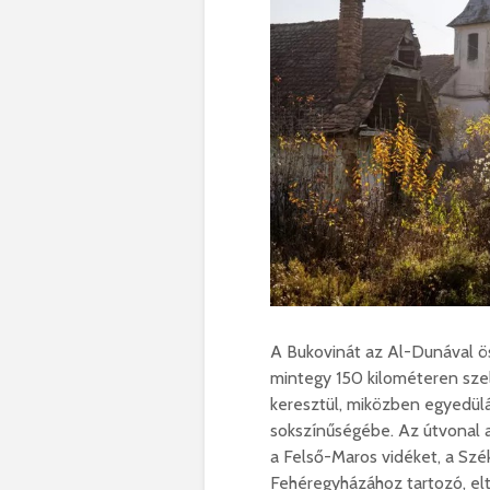
A Bukovinát az Al-Dunával ös
mintegy 150 kilométeren sze
keresztül, miközben egyedülál
sokszínűségébe. Az útvonal a 
a Felső-Maros vidéket, a Szé
Fehéregyházához tartozó, el