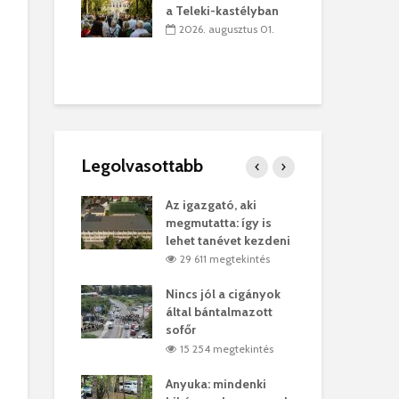
lt a
– m
a Teleki-kastélyban
zeredai
Ny
2026. augusztus 01.
múzeum
Pa
úlius 30.
2
Legolvasottabb
ges Korda
Az igazgató, aki
Fer
Balázs Klári
megmutatta: így is
Gyö
lehet tanévet kezdeni
kon
megtekintés
29 611 megtekintés
vel
Nincs jól a cigányok
Kön
ött Bölöni
által bántalmazott
küs
sofőr
Lás
megtekintés
15 254 megtekintés
7
 a vonat egy
Anyuka: mindenki
Elg