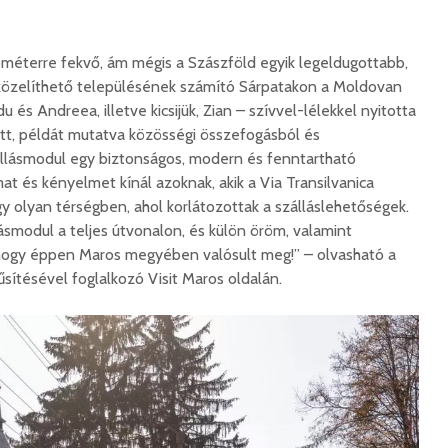
ométerre fekvő, ám mégis a Szászföld egyik legeldugottabb,
özelíthető településének számító Sárpatakon a Moldovan
du és Andreea, illetve kicsijük, Zian – szívvel-lélekkel nyitotta
tt, példát mutatva közösségi összefogásból és
állásmodul egy biztonságos, modern és fenntartható
 és kényelmet kínál azoknak, akik a Via Transilvanica
gy olyan térségben, ahol korlátozottak a szálláslehetőségek.
llásmodul a teljes útvonalon, és külön öröm, valamint
hogy éppen Maros megyében valósult meg!” – olvasható a
sítésével foglalkozó Visit Maros oldalán.