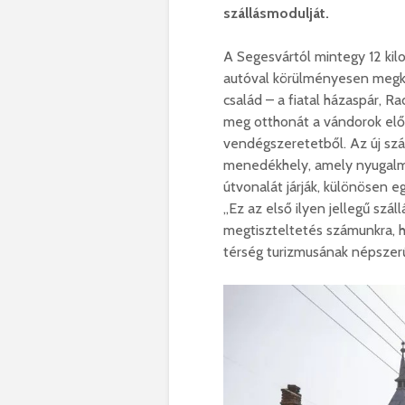
szállásmodulját.
A Segesvártól mintegy 12 kil
autóval körülményesen megk
család – a fiatal házaspár, Ra
meg otthonát a vándorok elő
vendégszeretetből. Az új sz
menedékhely, amely nyugalmat
útvonalát járják, különösen e
„Ez az első ilyen jellegű szá
megtiszteltetés számunkra, 
térség turizmusának népszerű