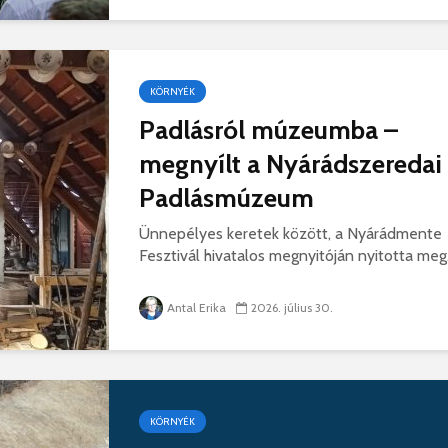
KÖRNYÉK
Padlásról múzeumba –
megnyílt a Nyárádszeredai
Padlásmúzeum
Ünnepélyes keretek között, a Nyárádmente
Fesztivál hivatalos megnyitóján nyitotta meg.
Antal Erika
2026. július 30.
KÖRNYÉK