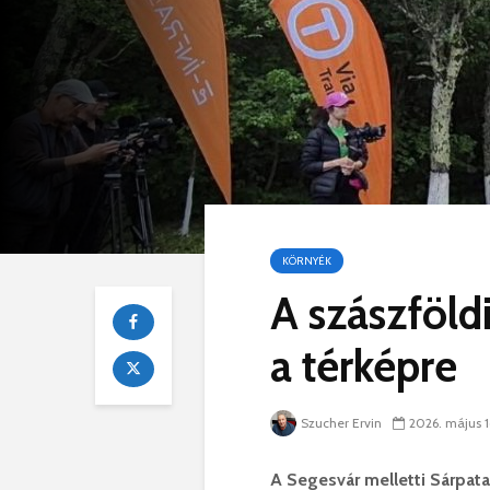
KÖRNYÉK
A szászföldi
a térképre
Szucher Ervin
2026. május 1
A Segesvár melletti Sárpata