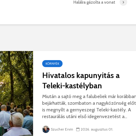
hibás, csak a gyermek
35 éves
Halálra gázolta a vonat
nem!
marosvás
14 581 megtekintés
6 343 
Máris bezárták a
Megtalá
Víkend medencéit!
Abigélt
8 788 megtekintés
6 070 
Négy halálos
Félig-me
áldozatot követelt a
Wizz Air
gernyeszegi baleset –
5 717 
KÖRNYÉK
FRISSÍTVE
Hivatalos kapunyitás a
8 567 megtekintés
Teleki-kastélyban
Miután a sajtó meg a falubeliek már korábba
bejárhatták, szombaton a nagyközönség előt
is megnyílt a gernyeszegi Teleki-kastély. A
restaurálás utáni első idegenvezetést a...
Szucher Ervin
2026. augusztus 01.