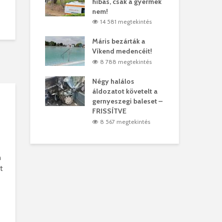
hibás, csak a gyermek
35 
árhelyi férfit
nem!
mar
megtekintés
14 581 megtekintés
6
lták László
Máris bezárták a
Meg
Víkend medencéit!
Abi
megtekintés
8 788 megtekintés
ddig elszáll a
Négy halálos
Fél
áldozatot követelt a
Wiz
gernyeszegi baleset –
megtekintés
5
FRISSÍTVE
8 567 megtekintés
n
t