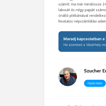
számít: ma már mindössze 24-
lakosát és négy papját szám
önálló plébániával rendelkeze
hivatalos népszámlálási adato
Maradj kapcsolatban a 
Ha szereted a Vásárhely.ma 
Szucher E
ÖSSZES ÍRÁSA