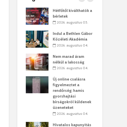
kó – Büllögi
Hétfőtől kiválthatók a
Eur
atása
bérletek
úr 
augusztus 01.
2026. augusztus 05.
2
feltámadást!
Indul a Bethlen Gábor
Bol
Közéleti Akadémia
augusztus 01.
2
2026. augusztus 04.
ervezetek:
Civ
Nem marad áram
t okok állnak
öss
nélkül a lakosság
laelhagyás
az 
2026. augusztus 04.
ben
hát
Új online csalásra
lius 31.
2
figyelmeztet a
ó lejből
1,7
rendőrség: hamis
sítik tovább a
kor
gyorshajtási
sárhelyi
mar
bírságokról küldenek
ret
rep
üzeneteket
úlius 30.
2
2026. augusztus 04.
ól múzeumba
Pa
Hivatalos kapunyitás