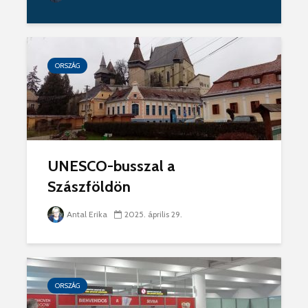
ORSZÁG
UNESCO-busszal a
Szászföldön
Antal Erika
2025. április 29.
ORSZÁG