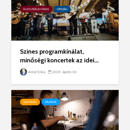
KULTURÁLIS HÍREK
ORSZÁG
Szines programkínálat,
minőségi koncertek az idei...
Antal Erika
2025. április 30.
GAZDASÁG
PÁLYÁZAT