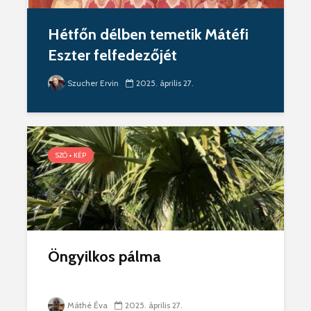
Hétfőn délben temetik Mátéfi
Eszter felfedezőjét
Szucher Ervin
2025. április 27.
SZÓ + KÉP
Öngyilkos pálma
Máthé Éva
2025. április 27.