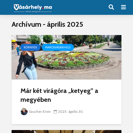
Archívum - április 2025
KÖRNYÉK
MAROSVÁSÁRHELY
Már két virágóra „ketyeg” a
megyében
Szucher Ervin
2025. április 30.