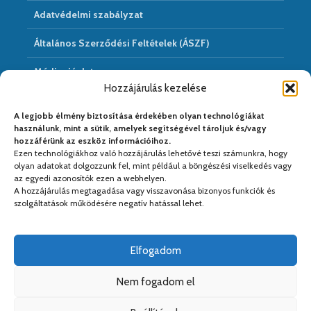
Adatvédelmi szabályzat
Általános Szerződési Feltételek (ÁSZF)
Médiaajánlat
Hozzájárulás kezelése
Hírarchivum
A legjobb élmény biztosítása érdekében olyan technológiákat
használunk, mint a sütik, amelyek segítségével tároljuk és/vagy
hozzáférünk az eszköz információihoz.
Ezen technológiákhoz való hozzájárulás lehetővé teszi számunkra, hogy
Médiapartnereink:
olyan adatokat dolgozzunk fel, mint például a böngészési viselkedés vagy
az egyedi azonosítók ezen a webhelyen.
A hozzájárulás megtagadása vagy visszavonása bizonyos funkciók és
szolgáltatások működésére negatív hatással lehet.
Elfogadom
Nem fogadom el