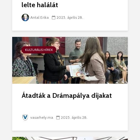
lelte halálát
Antal Erika
2025. április 28.
KULTURÁLIS HÍREK
Átadták a Drámapálya díjakat
vasarhely.ma
2025. április 28.