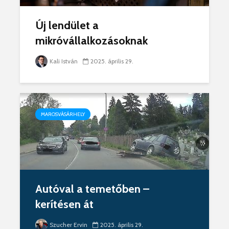
Új lendület a
mikróvállalkozásoknak
Kali István
2025. április 29.
MAROSVÁSÁRHELY
Autóval a temetőben –
kerítésen át
Szucher Ervin
2025. április 29.