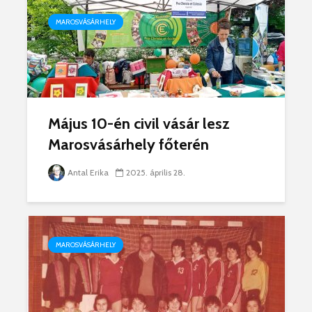
MAROSVÁSÁRHELY
Május 10-én civil vásár lesz
Marosvásárhely főterén
Antal Erika
2025. április 28.
MAROSVÁSÁRHELY