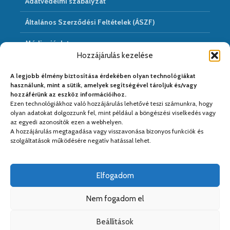
Adatvédelmi szabályzat
Általános Szerződési Feltételek (ÁSZF)
Médiaajánlat
Hozzájárulás kezelése
Hírarchivum
A legjobb élmény biztosítása érdekében olyan technológiákat
használunk, mint a sütik, amelyek segítségével tároljuk és/vagy
hozzáférünk az eszköz információihoz.
Ezen technológiákhoz való hozzájárulás lehetővé teszi számunkra, hogy
Médiapartnereink:
olyan adatokat dolgozzunk fel, mint például a böngészési viselkedés vagy
az egyedi azonosítók ezen a webhelyen.
A hozzájárulás megtagadása vagy visszavonása bizonyos funkciók és
szolgáltatások működésére negatív hatással lehet.
Elfogadom
Nem fogadom el
Beállítások