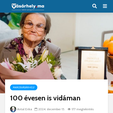
MAROSVÁSÁRHELY
100 évesen is vidáman
Antal Erika
2024. december 15.
177 megtekintés