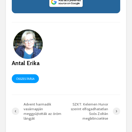
Antal Erika
ÖSSZES ÍRÁSA
Advent harmadik
SZKT: Kelemen Hunor
vasárnapján
szerint elfogadhatatlan
meggyújtották az öröm
Soós Zoltán
lángját
megbilincselése