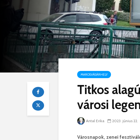
MAROSVÁSÁRHELY
Titkos alagú
városi lege
Antal Erika
2023. június 22.
Városnapok, zenei fesztivál