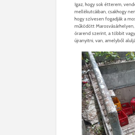
Igaz, hogy sok étterem, vend
mellékutcáiban, csakhogy nem
hogy szívesen fogadják a mo
működött Marosvásárhelyen, 
órarend szerint, a többit vag
újranyitni, van, amelyből alu