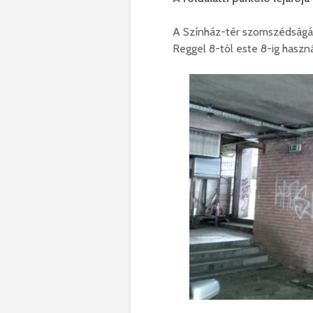
A Színház-tér szomszédságába
Reggel 8-tól este 8-ig haszn