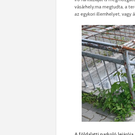
vásárhely.ma megtudta, a tere
az egykori illemhelyet, vagy át
A földalatti parkoló lejárója