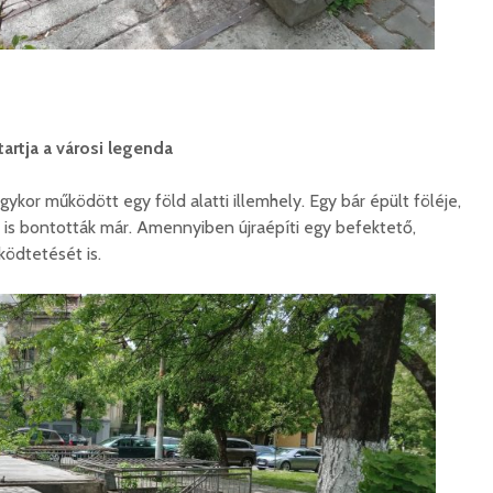
korszerű
rendőrség: hamis
marosvá
gyorshajtási
repülőte
bírságokról küldenek
üzeneteket
2026. j
2026. augusztus 04.
tartja a városi legenda
kor működött egy föld alatti illemhely. Egy bár épült föléje,
 is bontották már. Amennyiben újraépíti egy befektető,
ködtetését is.
Az igazgató, aki
Fergete
megmutatta: így is
György–
lehet tanévet kezdeni
koncert
29 612 megtekintés
7 810 
Nincs jól a cigányok
Könnyei
által bántalmazott
küszköd
sofőr
László
15 254 megtekintés
7 704 
Anyuka: mindenki
Elgázolt