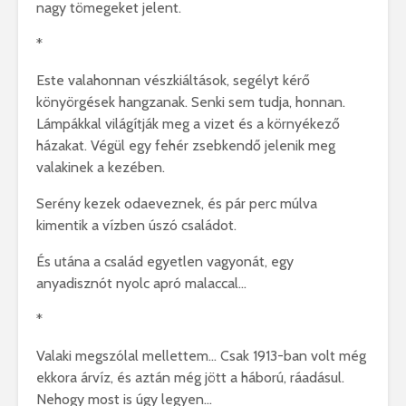
nagy tömegeket jelent.
*
Este valahonnan vészkiáltások, segélyt kérő
könyörgések hangzanak. Senki sem tudja, honnan.
Lámpákkal világítják meg a vizet és a környékező
házakat. Végül egy fehér zsebkendő jelenik meg
valakinek a kezében.
Serény kezek odaeveznek, és pár perc múlva
kimentik a vízben úszó családot.
És utána a család egyetlen vagyonát, egy
anyadisznót nyolc apró malaccal…
*
Valaki megszólal mellettem… Csak 1913-ban volt még
ekkora árvíz, és aztán még jött a háború, ráadásul.
Nehogy most is úgy legyen…