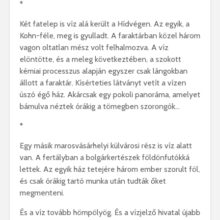
*
Két fatelep is víz alá került a Hídvégen. Az egyik, a
Kohn-féle, meg is gyulladt. A faraktárban közel három
vagon oltatlan mész volt felhalmozva. A víz
elöntötte, és a meleg következtében, a szokott
kémiai processzus alapján egyszer csak lángokban
állott a faraktár. Kísérteties látványt vetít a vízen
úszó égő ház. Akárcsak egy pokoli panoráma, amelyet
bámulva néztek órákig a tömegben szorongók…
*
Egy másik marosvásárhelyi külvárosi rész is víz alatt
van. A fertályban a bolgárkertészek földönfutókká
lettek. Az egyik ház tetejére három ember szorult föl,
és csak órákig tartó munka után tudták őket
megmenteni.
És a víz tovább hömpölyög. És a vízjelző hivatal újabb