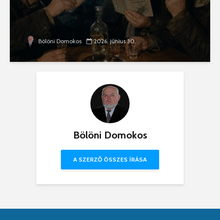
Bölöni Domokos
2026. június 30.
Bölöni Domokos
A SZERZŐ ÖSSZES ÍRÁSA