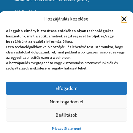
Médiaajánlat
Hozzájárulás kezelése
Hírarchivum
A legjobb élmény biztosítása érdekében olyan technológiákat
használunk, mint a sütik, amelyek segítségével tároljuk és/vagy
hozzáférünk az eszköz információihoz.
Ezen technológiákhoz való hozzájárulás lehetővé teszi számunkra, hogy
Médiapartnereink:
olyan adatokat dolgozzunk fel, mint például a böngészési viselkedés vagy
az egyedi azonosítók ezen a webhelyen.
A hozzájárulás megtagadása vagy visszavonása bizonyos funkciók és
szolgáltatások működésére negatív hatással lehet.
Elfogadom
Nem fogadom el
Beállítások
Copyright © 2026. Kiadja a
Kreativ PS Kft.
. Web&design:
Kreativ
Privacy Statement