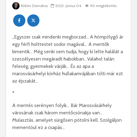
Bölöni Domokos
2023. június 04.
90 megtekintés
„Egyszer csak mindenki megborzad… A hömpölygő ár
egy férfi holttestet sodor magával… A mentők
kimentik… Még senki sem tudja, hogy ki lelte halálát a
szeszélyesen megáradt habokban.. Valahol talán
feleség, gyermekek várják… És az apa a
marosvásárhelyi kórház hullakamrájában tölti már ezt
az éjszakát…
*
A mentés serényen folyik… Bár Marosvásárhely
városának csak három mentőcsónakja van…
Mulasztás, amelyet sürgősen pótolni kell. Szolgáljon
mementóul ez a csapás…