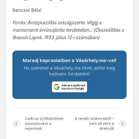
Benczel Béla”
Forrás: Árvízpusztítás országszerte. Végig a
marosmenti árvízsújtotta területeken… (Összeállítás a
Brassói Lapok, 1933. július 12-i számában)
Maradj kapcsolatban a Vásárhely.ma-val!
Ha szereted a Vásárhely.ma híreit, jelöld meg
kedvenc forrásként!
Csoki az új titkárnőnek,
A rendőr szókincséről –
savanyúcukor a
nem jól véve a
nejemnek
direkciót