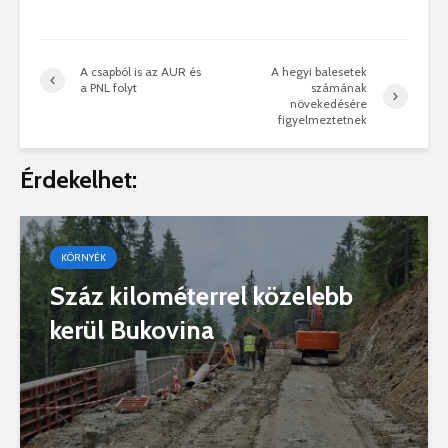
A csapból is az AUR és
A hegyi balesetek
a PNL folyt
számának
növekedésére
figyelmeztetnek
Érdekelhet:
KÖRNYÉK
Száz kilométerrel közelebb
kerül Bukovina