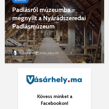
KÖRNYÉK
Padlásról múzeumba –
megnyílt a Nyárádszeredai
Padlásmúzeum
Antal Erika
2026. július 30.
Kövess minket a
Facebookon!