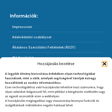
Információk:
Impresszum
Adatvédelmi szabályzat
Általános Szerződési Feltételek (ÁSZF)
Médiaajánlat
Hozzájárulás kezelése
Hírarchivum
A legjobb élmény biztosítása érdekében olyan technológiákat
használunk, mint a sütik, amelyek segítségével tároljuk és/vagy
hozzáférünk az eszköz információihoz.
Ezen technológiákhoz való hozzájárulás lehetővé teszi számunkra, hogy
Médiapartnereink:
olyan adatokat dolgozzunk fel, mint például a böngészési viselkedés vagy
az egyedi azonosítók ezen a webhelyen.
A hozzájárulás megtagadása vagy visszavonása bizonyos funkciók és
szolgáltatások működésére negatív hatással lehet.