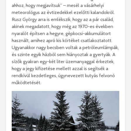
ahhoz, hogy megjavítsuk” – mesél a vásárhelyi
meteorológus az évtizedekkel ezelőtti kalandokról.
Rusz György arra is emlékszik, hogy az a pár család,
akinek megadatott, hogy még az 1970-es években
nyaralót építsen a hegyre, gépkocsi-akkumulátort
használt, amihez apró kis körtéket csatlakoztatott.
Ugyanakkor nagy becsben voltak a petróleumlámpák,
és szinte egyik házból sem hiányoztak a gyertyák. A
sízők gyakran egy-két liter üzemanyaggal érkeztek,
hogy a jegy kifizetése mellett azzal is segítsék a
rendkívül kezdetleges, úgynevezett kutyás felvonó
működtetését.