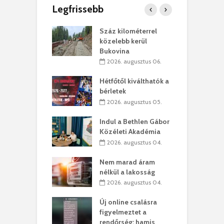
Legfrissebb
los kapunyitás
Száz kilométerrel
H
ki-kastélyban
közelebb kerül
a
Bukovina
. augusztus 01.
2026. augusztus 06.
ánkó – Büllögi
E
ogatása
Hétfőtől kiválthatók a
ú
bérletek
. augusztus 01.
2026. augusztus 05.
g feltámadást!
B
Indul a Bethlen Gábor
. augusztus 01.
Közéleti Akadémia
2026. augusztus 04.
szervezetek:
C
ett okok állnak
ö
Nem marad áram
kolaelhagyás
a
nélkül a lakosság
rében
h
2026. augusztus 04.
 július 31.
Új online csalásra
lió lejből
1
figyelmeztet a
rűsítik tovább a
k
rendőrség: hamis