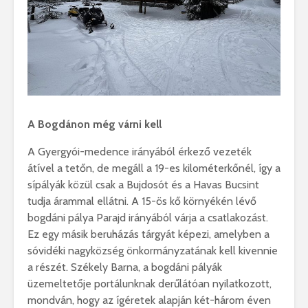
A Bogdánon még várni kell
A Gyergyói-medence irányából érkező vezeték
átível a tetőn, de megáll a 19-es kilométerkőnél, így a
sípályák közül csak a Bujdosót és a Havas Bucsint
tudja árammal ellátni. A 15-ös kő környékén lévő
bogdáni pálya Parajd irányából várja a csatlakozást.
Ez egy másik beruházás tárgyát képezi, amelyben a
sóvidéki nagyközség önkormányzatának kell kivennie
a részét. Székely Barna, a bogdáni pályák
üzemeltetője portálunknak derűlátóan nyilatkozott,
mondván, hogy az ígéretek alapján két-három éven