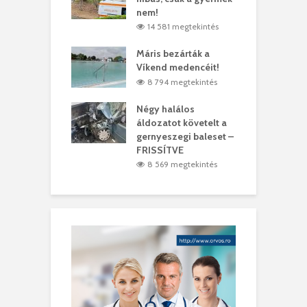
ásárhelyi férfit
nem!
m
4 megtekintés
14 581 megtekintés
lálták László
Máris bezárták a
M
t
Víkend medencéit!
A
1 megtekintés
8 794 megtekintés
meddig elszáll a
Négy halálos
F
ir
áldozatot követelt a
W
gernyeszegi baleset –
9 megtekintés
FRISSÍTVE
8 569 megtekintés