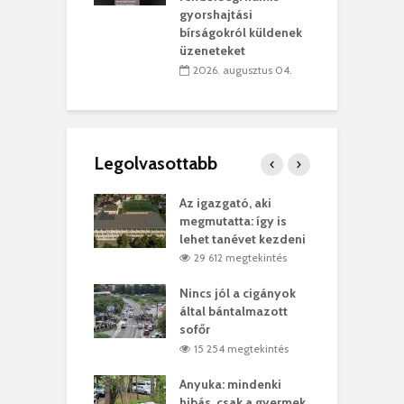
vásárhelyi
m
gyorshajtási
teret
r
bírságokról küldenek
üzeneteket
 július 30.
2026. augusztus 04.
Legolvasottabb
teges Korda
Az igazgató, aki
F
y–Balázs Klári
megmutatta: így is
G
rt
lehet tanévet kezdeni
k
0 megtekintés
29 612 megtekintés
eivel
Nincs jól a cigányok
K
ödött Bölöni
által bántalmazott
k
ó
sofőr
L
4 megtekintés
15 254 megtekintés
lt a vonat egy
Anyuka: mindenki
E
es
hibás, csak a gyermek
3