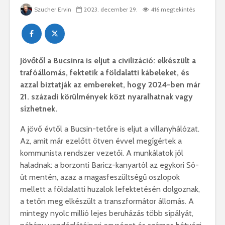
Szucher Ervin
2023. december 29.
416 megtekintés
Jövőtől a Bucsinra is eljut a civilizáció: elkészült a
trafóállomás, fektetik a földalatti kábeleket, és
azzal biztatják az embereket, hogy 2024-ben már
21. századi körülmények közt nyaralhatnak vagy
sízhetnek.
A jövő évtől a Bucsin-tetőre is eljut a villanyhálózat.
Az, amit már ezelőtt ötven évvel megígértek a
kommunista rendszer vezetői. A munkálatok jól
haladnak: a borzonti Baricz-kanyartól az egykori Só-
út mentén, azaz a magasfeszültségű oszlopok
mellett a földalatti huzalok lefektetésén dolgoznak,
a tetőn meg elkészült a transzformátor állomás. A
mintegy nyolc millió lejes beruházás több sípályát,