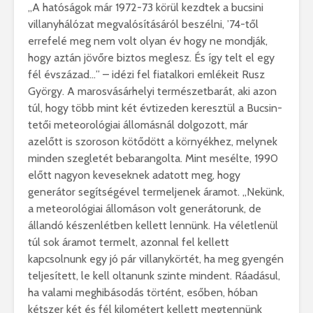
„A hatóságok már 1972-73 körül kezdtek a bucsini
villanyhálózat megvalósításáról beszélni, ’74-től
errefelé meg nem volt olyan év hogy ne mondják,
hogy aztán jövőre biztos meglesz. És így telt el egy
fél évszázad…” – idézi fel fiatalkori emlékeit Rusz
György. A marosvásárhelyi természetbarát, aki azon
túl, hogy több mint két évtizeden keresztül a Bucsin-
tetői meteorológiai állomásnál dolgozott, már
azelőtt is szoroson kötődött a környékhez, melynek
minden szegletét bebarangolta. Mint mesélte, 1990
előtt nagyon keveseknek adatott meg, hogy
generátor segítségével termeljenek áramot. „Nekünk,
a meteorológiai állomáson volt generátorunk, de
állandó készenlétben kellett lennünk. Ha véletlenül
túl sok áramot termelt, azonnal fel kellett
kapcsolnunk egy jó pár villanykörtét, ha meg gyengén
teljesített, le kell oltanunk szinte mindent. Ráadásul,
ha valami meghibásodás történt, esőben, hóban
kétszer két és fél kilométert kellett megtennünk