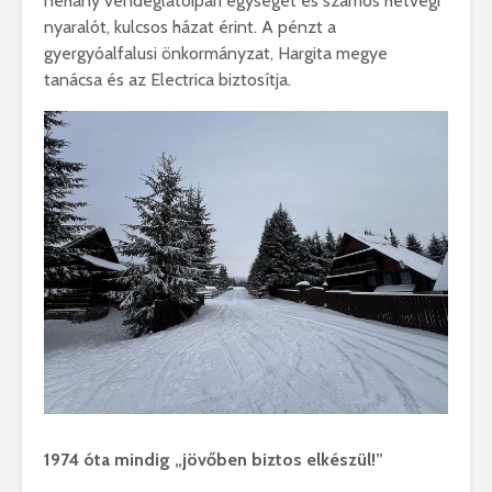
néhány vendéglátóipari egységet és számos hétvégi
nyaralót, kulcsos házat érint. A pénzt a
gyergyóalfalusi önkormányzat, Hargita megye
tanácsa és az Electrica biztosítja.
1974 óta mindig „jövőben biztos elkészül!”