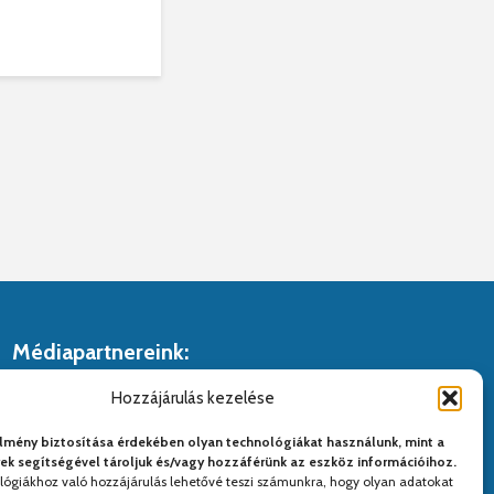
Médiapartnereink:
Hozzájárulás kezelése
lmény biztosítása érdekében olyan technológiákat használunk, mint a
yek segítségével tároljuk és/vagy hozzáférünk az eszköz információihoz.
lógiákhoz való hozzájárulás lehetővé teszi számunkra, hogy olyan adatokat