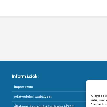
Információk:
Impresszum
A legjobb é
Adatvédelmi szabályzat
sütik, amel
Ezen techno
Általános Szerződési Feltételek (ÁSZF)