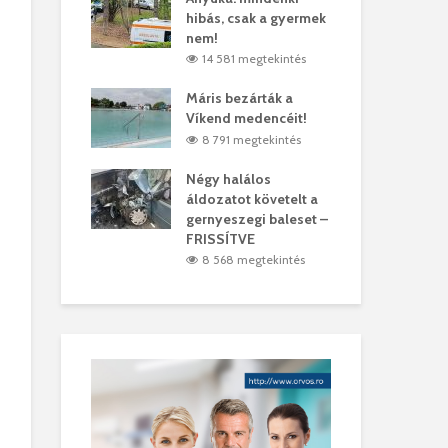
hibás, csak a gyermek
35 
árhelyi férfit
nem!
mar
megtekintés
14 581 megtekintés
6
lták László
Máris bezárták a
Meg
Víkend medencéit!
Abi
megtekintés
8 791 megtekintés
ddig elszáll a
Négy halálos
Fél
áldozatot követelt a
Wiz
gernyeszegi baleset –
megtekintés
5
FRISSÍTVE
8 568 megtekintés