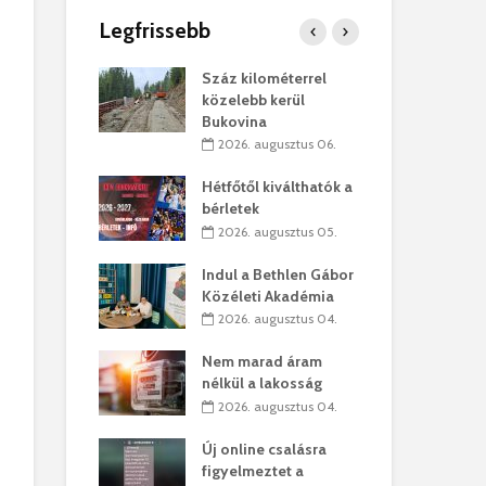
Legfrissebb
os kapunyitás
Száz kilométerrel
Hiv
-kastélyban
közelebb kerül
a T
Bukovina
augusztus 01.
2
2026. augusztus 06.
kó – Büllögi
Eur
atása
Hétfőtől kiválthatók a
úr 
bérletek
augusztus 01.
2
2026. augusztus 05.
feltámadást!
Bol
Indul a Bethlen Gábor
augusztus 01.
2
Közéleti Akadémia
2026. augusztus 04.
ervezetek:
Civ
t okok állnak
öss
Nem marad áram
laelhagyás
az 
nélkül a lakosság
ben
hát
2026. augusztus 04.
lius 31.
2
Új online csalásra
ó lejből
1,7
figyelmeztet a