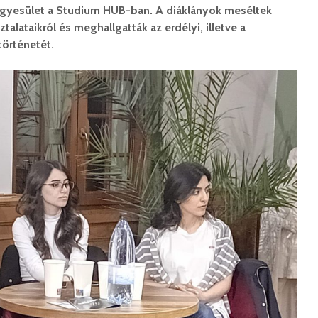
Egyesület a Studium HUB-ban. A diáklányok meséltek
talataikról és meghallgatták az erdélyi, illetve a
történetét.