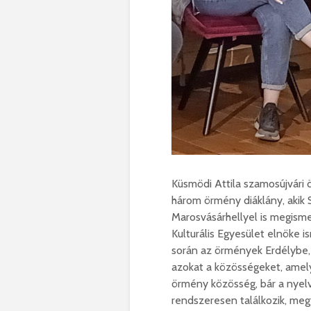
Küsmödi Attila szamosújvári 
három örmény diáklány, akik
Marosvásárhellyel is megisme
Kulturális Egyesület elnöke 
során az örmények Erdélybe, 
azokat a közösségeket, amel
örmény közösség, bár a nyelv
rendszeresen találkozik, megt