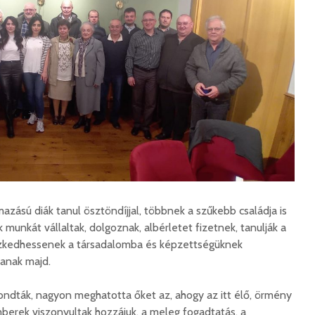
hibás, csak a gyermek
35 éves
nem!
marosvás
14 581 megtekintés
6 343 
Máris bezárták a
Megtalá
Víkend medencéit!
Abigélt
8 791 megtekintés
6 070 
Négy halálos
Félig-me
áldozatot követelt a
Wizz Air
gernyeszegi baleset –
5 729 
FRISSÍTVE
8 568 megtekintés
zású diák tanul ösztöndíjjal, többnek a szűkebb családja is
ik munkát vállaltak, dolgoznak, albérletet fizetnek, tanulják a
szkedhessenek a társadalomba és képzettségüknek
janak majd.
ondták, nagyon meghatotta őket az, ahogy az itt élő, örmény
berek viszonyultak hozzájuk, a meleg fogadtatás, a