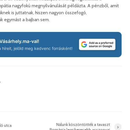
mpátia nagyfokú megnyilvánulását példázta. A pénzből, amit
iknek is juttatnak, hiszen nagyon összefogó,
ák egymást a bajban sem.
Vásárhely.ma-val!
híreit, jelöld meg kedvenc forrásként!
a
Nálunk köszöntötték a tavaszt
ló utca
Románia legsikeresebb asszonyai