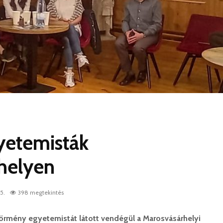
etemisták
helyen
5.
398 megtekintés
örmény egyetemistát látott vendégül a Marosvásárhelyi