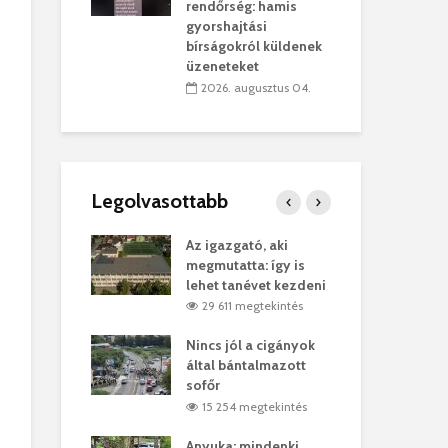
sítik tovább a
kor
rendőrség: hamis
sárhelyi
mar
gyorshajtási
ret
rep
bírságokról küldenek
üzeneteket
úlius 30.
2
2026. augusztus 04.
Legolvasottabb
ges Korda
Az igazgató, aki
Fer
Balázs Klári
megmutatta: így is
Gyö
lehet tanévet kezdeni
kon
megtekintés
29 611 megtekintés
vel
Nincs jól a cigányok
Kön
ött Bölöni
által bántalmazott
küs
sofőr
Lás
megtekintés
15 254 megtekintés
7
 a vonat egy
Anyuka: mindenki
Elg