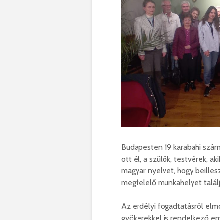
Budapesten 19 karabahi szárma
ott él, a szülők, testvérek, ak
magyar nyelvet, hogy beille
megfelelő munkahelyet talál
Az erdélyi fogadtatásról elm
gyökerekkel is rendelkező em