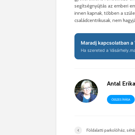
segítségnyújtás az emberi e
innen kapnak, többen a szüle
családcentrikusak, nem hagyj
Maradj kapcsolatban a 
Ha szereted a Vásárhely.ma 
Antal Erik
ÖSSZES ÍRÁSA
Földalatti parkolóház, sétá