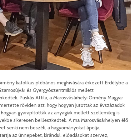
Száz kilométerrel
Hivatal
közelebb kerül
a Teleki
Bukovina
2026. 
2026. augusztus 06.
Európán
Hétfőtől kiválthatók a
úr látog
bérletek
2026. 
2026. augusztus 05.
Boldog 
Indul a Bethlen Gábor
2026. 
örmény katolikus plébános meghívására érkezett Erdélybe a
Közéleti Akadémia
 Szamosújvár és Gyergyószentmiklós mellett
2026. augusztus 04.
rkedtek. Puskás Attila, a Marosvásárhelyi Örmény Magyar
Civil sz
összetet
Nem marad áram
ismertette röviden azt, hogy hogyan jutottak az évszázadok
az isko
nélkül a lakosság
hogyan gyarapították az anyagiak mellett szellemileg is
hátteré
2026. augusztus 04.
yekbe sikeresen beilleszkedtek. A ma Marosvásárhelyen élő
2026. jú
et senki nem beszéli, a hagyományokat ápolja,
Új online csalásra
artja az ünnepeket, kirándul, előadásokat szervez,
1,7 milli
figyelmeztet a