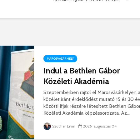
MAROSVÁSÁRHELY
Indul a Bethlen Gábor
Közéleti Akadémia
Szeptemberben rajtol el Marosvásárhelyen 
közélet iránt érdeklődést mutató 15 és 30 é
közötti ífjak részére létesített Bethlen Gábo
Közéleti Akadémia képzéssorozata. Az...
Szucher Ervin
2026. augusztus 04.