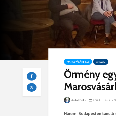
MAROSVÁSÁRHELY
ORSZÁG
Örmény egy
Marosvásár
Antal Erika
2024. március 0
Három, Budapesten tanuló 