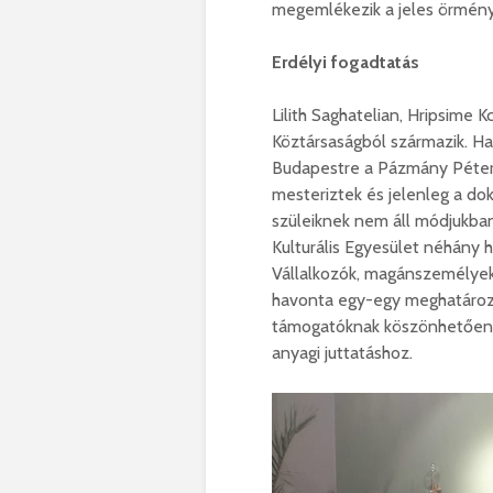
megemlékezik a jeles örmény 
Erdélyi fogadtatás
Lilith Saghatelian, Hripsime 
Köztársaságból származik. Ha
Budapestre a Pázmány Péter 
mesteriztek és jelenleg a dok
szüleiknek nem áll módjukba
Kulturális Egyesület néhány
Vállalkozók, magánszemélyek,
havonta egy-egy meghatározo
támogatóknak köszönhetően 
anyagi juttatáshoz.