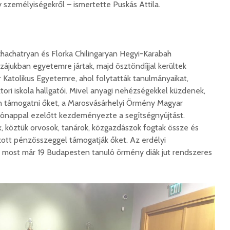
korszerű
rendőrség: hamis
személyiségekről – ismertette Puskás Attila.
marosvá
gyorshajtási
repülőte
bírságokról küldenek
üzeneteket
2026. j
2026. augusztus 04.
Kchachatryan és Florka Chilingaryan Hegyi-Karabah
zájukban egyetemre jártak, majd ösztöndíjjal kerültek
Katolikus Egyetemre, ahol folytatták tanulmányaikat,
tori iskola hallgatói. Mivel anyagi nehézségekkel küzdenek,
n támogatni őket, a Marosvásárhelyi Örmény Magyar
 hónappal ezelőtt kezdeményezte a segítségnyújtást.
Az igazgató, aki
Fergete
 köztük orvosok, tanárok, közgazdászok fogtak össze és
megmutatta: így is
György–
tt pénzösszeggel támogatják őket. Az erdélyi
lehet tanévet kezdeni
koncert
most már 19 Budapesten tanuló örmény diák jut rendszeres
29 611 megtekintés
7 807 
Nincs jól a cigányok
Könnyei
által bántalmazott
küszköd
sofőr
László
15 254 megtekintés
7 704 
Anyuka: mindenki
Elgázolt