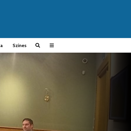
ka
Színes