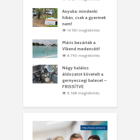
lt a vonat egy
Anyuka: mindenki
E
es
hibás, csak a gyermek
3
ásárhelyi férfit
nem!
m
3 megtekintés
14 581 megtekintés
lálták László
Máris bezárták a
M
t
Víkend medencéit!
A
0 megtekintés
8 790 megtekintés
meddig elszáll a
Négy halálos
F
ir
áldozatot követelt a
W
gernyeszegi baleset –
9 megtekintés
FRISSÍTVE
8 568 megtekintés