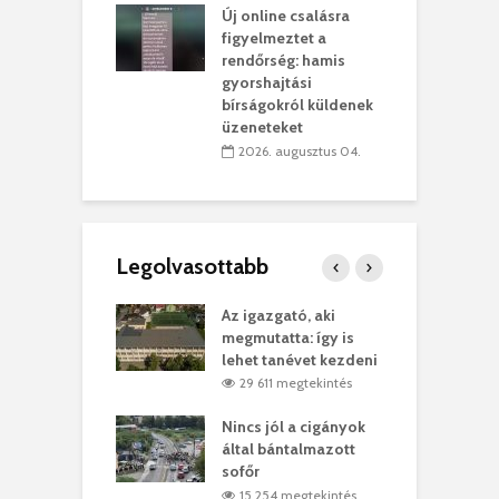
Új online csalásra
lió lejből
1
figyelmeztet a
rűsítik tovább a
k
rendőrség: hamis
vásárhelyi
m
gyorshajtási
teret
r
bírságokról küldenek
üzeneteket
 július 30.
2026. augusztus 04.
Legolvasottabb
teges Korda
Az igazgató, aki
F
y–Balázs Klári
megmutatta: így is
G
rt
lehet tanévet kezdeni
k
7 megtekintés
29 611 megtekintés
eivel
Nincs jól a cigányok
K
ödött Bölöni
által bántalmazott
k
ó
sofőr
L
4 megtekintés
15 254 megtekintés