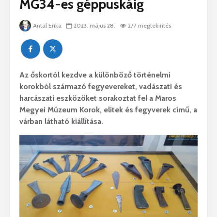
MG34-es géppuskáig
Antal Erika
2023. május 28.
277 megtekintés
Az őskortól kezdve a különböző történelmi
korokból származó fegyevereket, vadászati és
harcászati eszközöket sorakoztat fel a Maros
Megyei Múzeum Korok, elitek és fegyverek című, a
várban látható kiállítása.