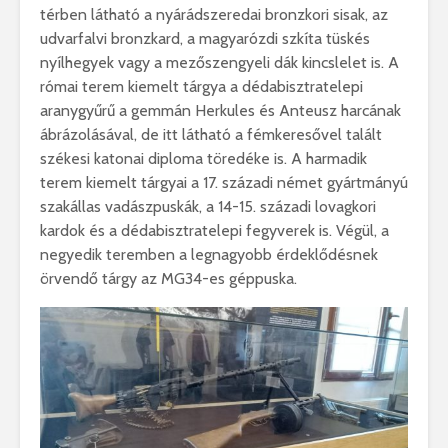
térben látható a nyárádszeredai bronzkori sisak, az
udvarfalvi bronzkard, a magyarózdi szkíta tüskés
nyílhegyek vagy a mezőszengyeli dák kincslelet is. A
római terem kiemelt tárgya a dédabisztratelepi
aranygyűrű a gemmán Herkules és Anteusz harcának
ábrázolásával, de itt látható a fémkeresővel talált
székesi katonai diploma töredéke is. A harmadik
terem kiemelt tárgyai a 17. századi német gyártmányú
szakállas vadászpuskák, a 14-15. századi lovagkori
kardok és a dédabisztratelepi fegyverek is. Végül, a
negyedik teremben a legnagyobb érdeklődésnek
örvendő tárgy az MG34-es géppuska.