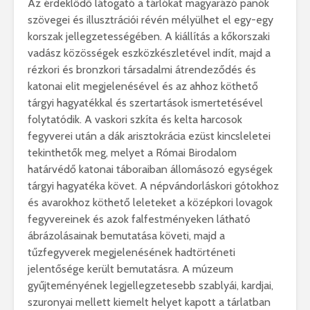
Az érdeklődő látogató a tárlókat magyarázó panók
szövegei és illusztrációi révén mélyülhet el egy-egy
korszak jellegzetességében. A kiállítás a kőkorszaki
vadász közösségek eszközkészletével indít, majd a
rézkori és bronzkori társadalmi átrendeződés és
katonai elit megjelenésével és az ahhoz köthető
tárgyi hagyatékkal és szertartások ismertetésével
folytatódik. A vaskori szkíta és kelta harcosok
fegyverei után a dák arisztokrácia ezüst kincsleletei
tekinthetők meg, melyet a Római Birodalom
határvédő katonai táboraiban állomásozó egységek
tárgyi hagyatéka követ. A népvándorláskori gótokhoz
és avarokhoz köthető leleteket a középkori lovagok
fegyvereinek és azok falfestményeken látható
ábrázolásainak bemutatása követi, majd a
tűzfegyverek megjelenésének hadtörténeti
jelentősége került bemutatásra. A múzeum
gyűjteményének legjellegzetesebb szablyái, kardjai,
szuronyai mellett kiemelt helyet kapott a tárlatban