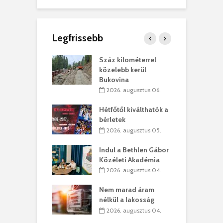
Legfrissebb
los kapunyitás
Száz kilométerrel
H
ki-kastélyban
közelebb kerül
a
Bukovina
. augusztus 01.
2026. augusztus 06.
ánkó – Büllögi
E
ogatása
Hétfőtől kiválthatók a
ú
bérletek
. augusztus 01.
2026. augusztus 05.
g feltámadást!
B
Indul a Bethlen Gábor
. augusztus 01.
Közéleti Akadémia
2026. augusztus 04.
szervezetek:
C
ett okok állnak
ö
Nem marad áram
kolaelhagyás
a
nélkül a lakosság
rében
h
2026. augusztus 04.
 július 31.