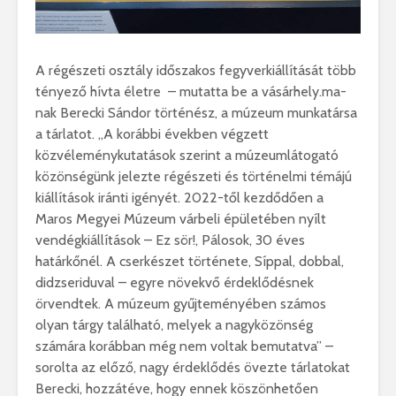
A régészeti osztály időszakos fegyverkiállítását több
tényező hívta életre – mutatta be a vásárhely.ma-
nak Berecki Sándor történész, a múzeum munkatársa
a tárlatot. „A korábbi években végzett
közvéleménykutatások szerint a múzeumlátogató
közönségünk jelezte régészeti és történelmi témájú
kiállítások iránti igényét. 2022-től kezdődően a
Maros Megyei Múzeum várbeli épületében nyílt
vendégkiállítások – Ez sör!, Pálosok, 30 éves
határkőnél. A cserkészet története, Síppal, dobbal,
didzseriduval – egyre növekvő érdeklődésnek
örvendtek. A múzeum gyűjteményében számos
olyan tárgy található, melyek a nagyközönség
számára korábban még nem voltak bemutatva” –
sorolta az előző, nagy érdeklődés övezte tárlatokat
Berecki, hozzátéve, hogy ennek köszönhetően