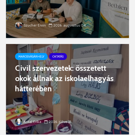
Szucher Ervin
2026. augusztus 04.
MAROSVÁSÁRHELY
OKTATÁS
Civil szervezetek: összetett
okok állnak az iskolaelhagyás
hátterében
Antal Erika
2026. július 31.