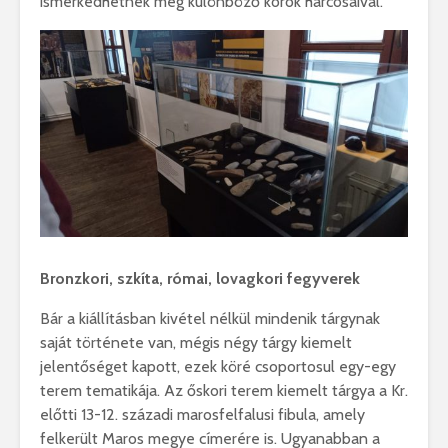
ismerkedhetnek meg különböző korok harcosaival.
Bronzkori, szkíta, római, lovagkori fegyverek
Bár a kiállításban kivétel nélkül mindenik tárgynak
saját története van, mégis négy tárgy kiemelt
jelentőséget kapott, ezek köré csoportosul egy-egy
terem tematikája. Az őskori terem kiemelt tárgya a Kr.
előtti 13-12. századi marosfelfalusi fibula, amely
felkerült Maros megye címerére is. Ugyanabban a