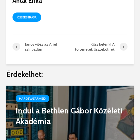
Antal Erika
ÖSSZES ÍRÁSA
János vitéz az Ariel
Köss belénk! A
színpadán
történetek összekötnek
Érdekelhet:
MAROSVÁSÁRHELY
Indul a Bethlen Gábor Közéleti
Akadémia