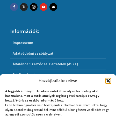
Információk:
Impresszum
Adatvédelmi szabályzat
Általános Szerződési Feltételek (ÁSZF)
Médiaajánlat
Hozzájárulás kezelése
Hírarchivum
A legjobb élmény biztosítása érdekében olyan technológiákat
használunk, mint a sütik, amelyek segítségével tároljuk és/vagy
hozzáférünk az eszköz információihoz.
Ezen technológiákhoz való hozzájárulás lehetővé teszi számunkra, hogy
Médiapartnereink:
olyan adatokat dolgozzunk fel, mint például a böngészési viselkedés vagy
az egyedi azonosítók ezen a webhelyen.